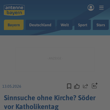
Zum Hauptinhalt springen
Bayern
Deutschland
Welt
Sport
Stars
rogramm
Musik & Radio
Podcasts
Nachrichten
Ratgeber
Kontakt
13.05.2026
Teilen
Sinnsuche ohne Kirche? Söder
vor Katholikentag