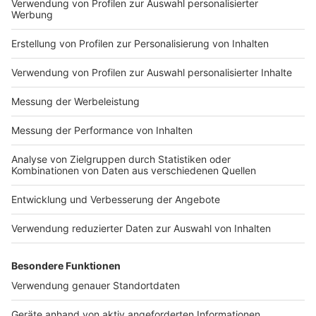
Impressum
Newsletter
Nutzungsbedingungen
Kontakt
Jobs
Studio-Hotline
Presse
Verkehrs-Hotline
Werben
Archiv
ANTENNE BAYERN GROUP