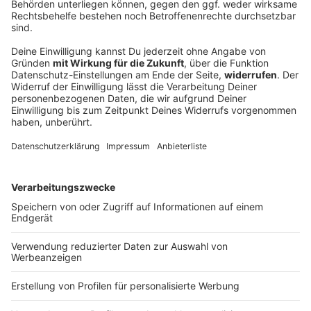
1860 nach Enttäuschung bei Heimpremiere:
«Brauchen Geduld»
Trotz starker Fan-Unterstützung verpasst 1860
München einen Sieg im ersten Heimspiel. Die Kulisse
beeindruckt. Trainer und Spieler finden mildernde
Umstände für den Ausgang - und sie mahnen.
DEINE GEMERKTEN ARTIKEL
Du hast dir noch keine Artikel gemerkt
Markiere sie hierfür mit einem