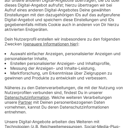
Immer auf dem Laufenden
bleiben!
Verpass' nichts mehr - mit unserem kostenlosen
ANTENNE BAYERN Newsletter. Ob Nachrichten,
Lifestyle oder unsere neuesten Aktionen - wir
informieren dich.
Zum Newsletter anmelden
Du möchtest uns etwas sagen?
Studio Hotline