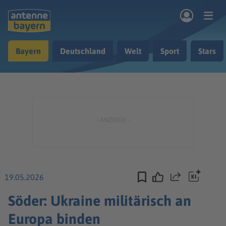
Zum Hauptinhalt springen
Bayern
Deutschland
Welt
Sport
Stars
rogramm
Musik & Radio
Podcasts
Nachrichten
Ratgeber
Kontakt
19.05.2026
Teilen
Söder: Ukraine militärisch an
Europa binden