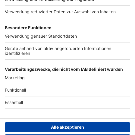
Presse
Verkehrs-Hotline
Werben
Archiv
ANTENNE BAYERN GROUP
Stiftung ANTENNE BAYERN
hilft
Teilnahmebedingungen
Grounding Page ANTENNE
BAYERN
Datenschutz­erklärung
Cookie- und Drittanbieter-
einstellungen