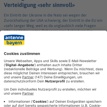
Verteidigung «sehr sinnvoll»
Ein Eintritt der Ukraine in die Nato sei wegen der
Zurückhaltung der USA schwierig, der Eintritt in die EU ein
«sehr langer Weg, weil es da unglaublich viele Fragen
gibt», so Söder weiter. Daher sei eine Anbindung der
Ukraine - wie auch der Türkei - als derzeit größte Armeen
in Europa an die europäischen Verteidigungsstrukturen
«sehr sinnvoll». Generell sei es zudem weiterhin richtig,
dass Deutschland die Ukraine unterstützte, auch wenn
nicht absehbar sei, wann der Krieg zu einem Ende komme.