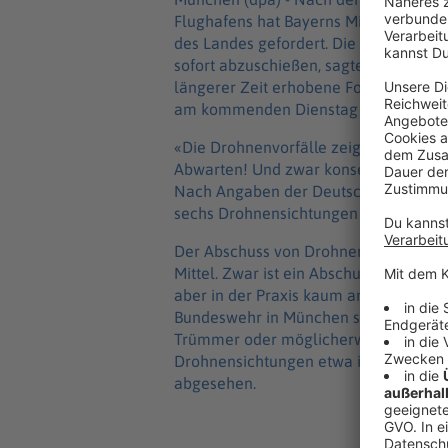
Flughafens hat Bayerns Ministerpräsid
des Landes gefordert. Die bayerische 
sofort abzuschießen, sagte Söder der
längerer Zeit erhobene Forderung. Bay
am kommenden Dienstag ein Schnellg
«Die Drohnenvorfälle zeigen den große
Abwarten! Und zwar konsequent! Unse
Nach Angaben der Deutschen Flugsiche
sechs Drohnensichtungen um den Mü
Der Abschuss von Drohnen über zivilem
Mittel. Zwar ist ein Abschuss rechtli
aber in der Praxis kaum angewandt, wi
Bundeswehr in München sagte. Grund 
Trümmer oder möglicherweise explosiv
Drohnensichtungen etwa in Dänemark
abgesehen.