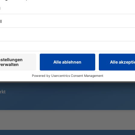
15.000 «Löwen»-Fans sehen eine
Zwei Fahrer 
ereignisreiche Heimpremiere in
Ostbayern m
der Regionalliga: Ein Handelfmeter,
frontal zus
ein sehenswerter Außenrist – und
drittes Auto
am Ende reicht es für 1860
verwickelt.
München doch nicht zum Heimsieg.
rkt