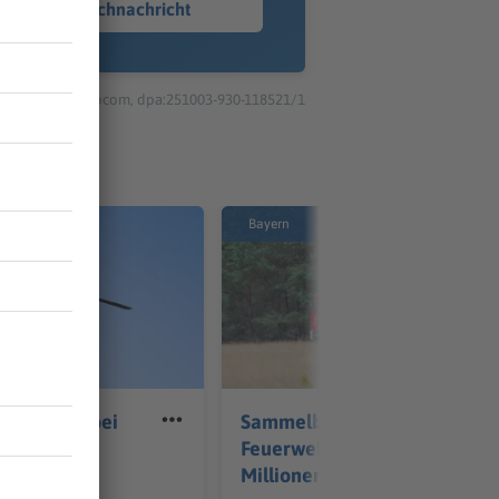
Sprachnachricht
© dpa-infocom, dpa:251003-930-118521/1
Bayern
verletzte bei
Sammelbestellung für
all bei
Feuerwehrautos soll
Millionen sparen