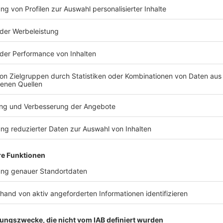
TERESSIEREN
Bayern
Bayern
Trotz 2:0-Vorsprung:
Fünf Schwer
Kein 1860-Sieg zur
Verkehrsunf
Heimpremiere
Straubing