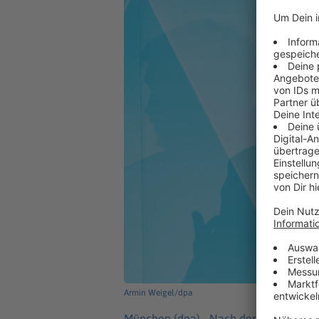
Armin Weigel/dpa
München (dpa) -
Nach der erneuten S