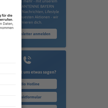
erpass' nichts mehr - mit unserem
kostenlosen ANTENNE BAYERN
wsletter. Ob Nachrichten, Lifestyle
er unsere neuesten Aktionen - wir
informieren dich.
Zum Newsletter anmelden
Du möchtest uns etwas sagen?
Studio Hotline
Kontaktformular