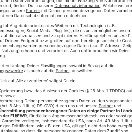
ent Markus Söder (CSU) mehr Rechte für die Polizei
Polizei müsse in die Lage versetzt werden, Drohnen
«Bild»-Zeitung
. Er wiederholte damit eine bereits seit
ern wolle bereits in der nächsten Kabinettssitzung
esetz auf den Weg bringen.
n Druck. Ab jetzt muss gelten: Abschießen statt
re Polizei muss Drohnen sofort abschießen können.»
rung war es bis August in diesem Jahr bereits zu
nchner Flughafen gekommen.
 Gelände gilt in der Wissenschaft nicht als probates
ch unter bestimmten Voraussetzungen möglich, wird
e die Expertin Verena Jackson von der Universität der
sind große Gefahren, etwa durch herabfallende
e Last der Drohne. Auch bei den jüngsten
 haben die dortigen Behörden von einem Abschuss