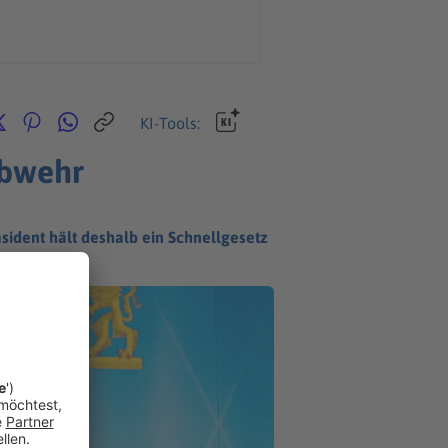
KI-Tools:
abwehr
sident hält deshalb ein Schnellgesetz