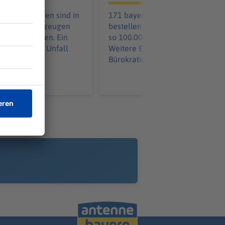
aus Tschechien sind in
171 bayerische Kommunen
it ihren Fahrzeugen
bestellen gemeinsam - und spar
ammengestoßen. Ein
so 100.000 pro Löschfahrzeug.
 wurde in den Unfall
Weitere Einsparungen in der
Bürokratie kommen hinzu.