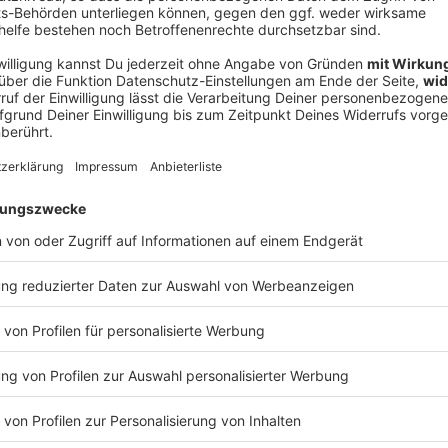
V
Ne
od