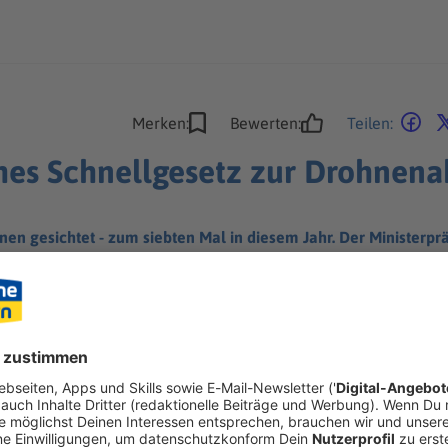
Merken:
Bewerten:
Teilen:
ches Schnellgesetz zur Drohnen
 gesichtet - zum siebten Mal in diesem Jahr. Der Ministerprä