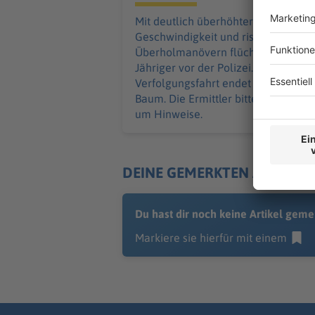
Mit deutlich überhöhter
Geschwindigkeit und riskanten
Überholmanövern flüchtet ein 24-
Jähriger vor der Polizei. Die
Verfolgungsfahrt endet an einem
Baum. Die Ermittler bitten Zeugen
um Hinweise.
DEINE GEMERKTEN ARTIKEL
Du hast dir noch keine Artikel geme
Markiere sie hierfür mit einem