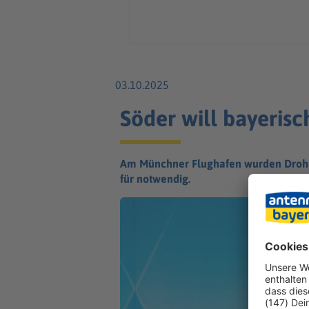
03.10.2025
Söder will bayeris
Am Münchner Flughafen wurden Drohnen
für notwendig.