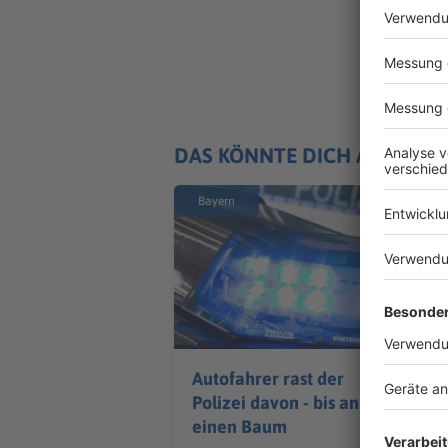
DAS KÖNNTE DICH AUCH IN
Bayern
Autofahrer rast der
Polizei davon - bis an
einen Baum