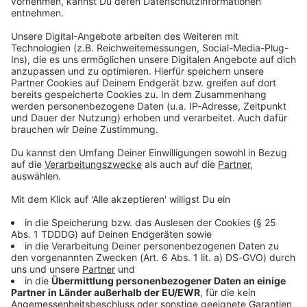
Studio Hotline
Kontaktformular
Sprachnachricht
© dpa-infocom, dpa:251030-930-226455/1
DAS KÖNNTE DICH AUCH INTERESSIEREN
Bayern