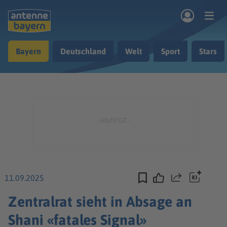
Zum Hauptinhalt springen
Bayern
Deutschland
Welt
Sport
Stars
rogramm
Musik & Radio
Podcasts
Nachrichten
Ratgeber
Kontakt
11.09.2025
Teilen
Zentralrat sieht in Absage an
Shani «fatales Signal»