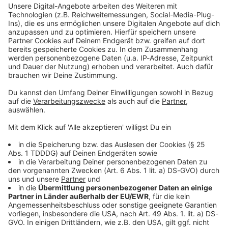
Kontaktformular
Sprachnachricht
© dpa-infocom, dpa:250911-930-24911/1
DAS KÖNNTE DICH AUCH INTERESSIEREN
Bayern