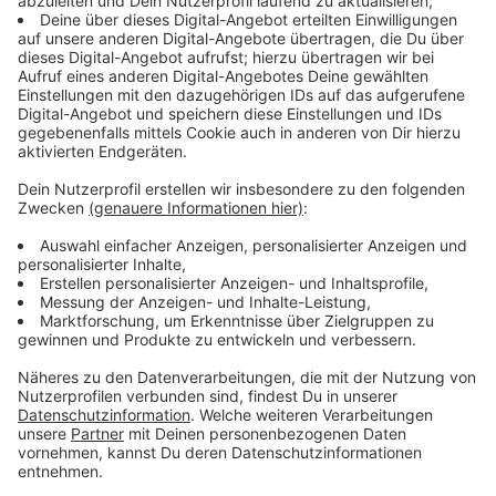
Immer auf dem Laufenden
bleiben!
Verpass' nichts mehr - mit unserem kostenlosen
ANTENNE BAYERN Newsletter. Ob Nachrichten,
Lifestyle oder unsere neuesten Aktionen - wir
informieren dich.
Zum Newsletter anmelden
Du möchtest uns etwas sagen?
Studio Hotline