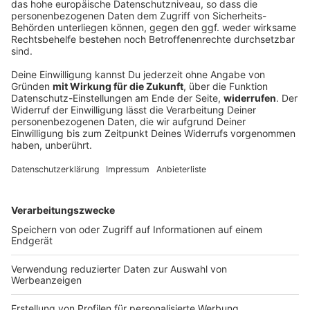
Erneut Ermittlungen gegen Aiwangers Ex-
Lehrer
Vor drei Jahren rüttelte die Flugblattaffäre um Hubert
Aiwanger die bayerische Landespolitik heftig
durcheinander. Viele haben das schon wieder
vergessen. Nicht so die Staatsanwaltschaft
Regensburg.
DEINE GEMERKTEN ARTIKEL
Du hast dir noch keine Artikel gemerkt
Markiere sie hierfür mit einem