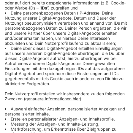
Immer auf dem Laufenden
bleiben!
Verpass' nichts mehr - mit unserem kostenlosen
ANTENNE BAYERN Newsletter. Ob Nachrichten,
Lifestyle oder unsere neuesten Aktionen - wir
informieren dich.
Zum Newsletter anmelden