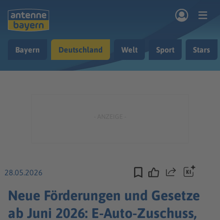
Zum Hauptinhalt springen
Bayern
Deutschland
Welt
Sport
Stars
rogramm
Musik & Radio
Podcasts
Nachrichten
Ratgeber
Kontakt
28.05.2026
Teilen
Neue Förderungen und Gesetze
ab Juni 2026: E-Auto-Zuschuss,