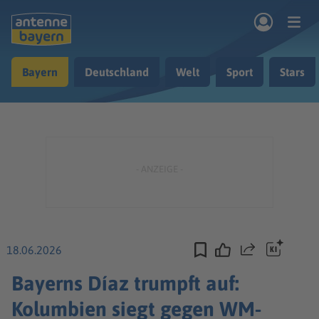
Zum Hauptinhalt springen
Bayern
Deutschland
Welt
Sport
Stars
rogramm
Musik & Radio
Podcasts
Nachrichten
Ratgeber
Kontakt
18.06.2026
Teilen
Bayerns Díaz trumpft auf:
Kolumbien siegt gegen WM-