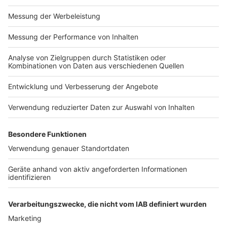
Impressum
Newsletter
Nutzungsbedingungen
Kontakt
Jobs
Studio-Hotline
Presse
Verkehrs-Hotline
Werben
Archiv
ANTENNE BAYERN GROUP
Stiftung ANTENNE BAYERN
hilft
Teilnahmebedingungen