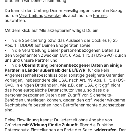
© dpa-infocom, dpa:260618-930-241147/1
DAS KÖNNTE DICH AUCH INTERESSIEREN
Sport
Polnische Fahrerin siegt am Mont Ventoux
und holt Tour-Gelb