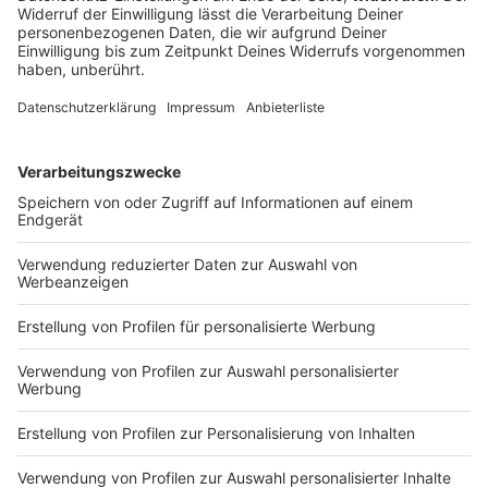
«Berg des Schreckens», «Gigant der Provence»,
«kahler Riese». Namen für den Mont Ventoux gibt es
einige. Bei der Frauen-Tour meistert Niewiadoma-
Phinney den Berg so gut wie keine andere Fahrerin.
DEINE GEMERKTEN ARTIKEL
Du hast dir noch keine Artikel gemerkt
Markiere sie hierfür mit einem