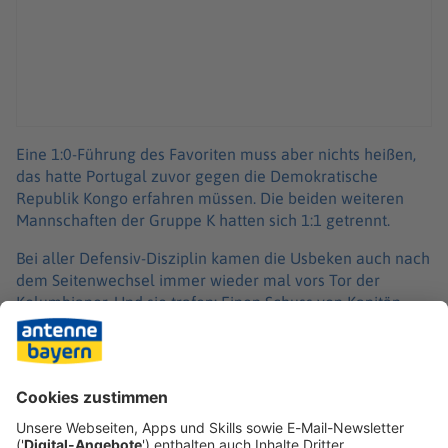
Eine 1:0-Führung des Favoriten muss aber nichts heißen,
das hatte Portugal zuvor gegen die Demokratische
Republik Kongo erfahren müssen. Die beiden weiteren
Mannschaften der Gruppe K hatten sich 1:1 getrennt.
Bei aller Defensiv-Disziplin kamen die Usbeken auch nach
dem Seitenwechsel immer wieder mal vors Tor der
Kolumbianer. Und sie trafen: Einen Schuss von Kapitän
Eldor Shomurodov wehrte Keeper Camilo Vargas
irgendwie noch ab, den Ball brauchte Fayzullaev aber nur
noch einzunicken. Mit seinem Tor nach einem Konter
reparierte Díaz das aber wieder. Kurz vor Schluss erhöhte
Campaz.