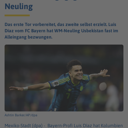
Neuling
Das erste Tor vorbereitet, das zweite selbst erzielt. Luis
Díaz vom FC Bayern hat WM-Neuling Usbekistan fast im
Alleingang bezwungen.
Ashtin Barker/AP/dpa
Mexiko-Stadt (dpa) -
Bayern-Profi Luis Díaz hat Kolumbien