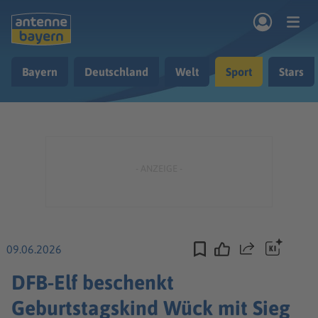
Zum Hauptinhalt springen
Bayern
Deutschland
Welt
Sport
Stars
rogramm
Musik & Radio
Podcasts
Nachrichten
Ratgeber
Kontakt
09.06.2026
Teilen
DFB-Elf beschenkt
Geburtstagskind Wück mit Sieg