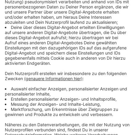
Immer auf dem Laufenden
bleiben!
Verpass' nichts mehr - mit unserem kostenlosen
ANTENNE BAYERN Newsletter. Ob Nachrichten,
Lifestyle oder unsere neuesten Aktionen - wir
informieren dich.
Zum Newsletter anmelden