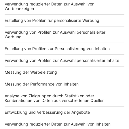
Du hast dir noch keine Artikel gemerkt
Markiere sie hierfür mit einem
Impressum
Newsletter
Nutzungsbedingungen
Kontakt
Jobs
Studio-Hotline
Presse
Verkehrs-Hotline
Werben