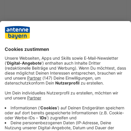
Gegen die nachlassenden Sloweninnen hatten die
Deutschen in Hälfte zwei kaum noch Mühe und hätten das
Ergebnis mit etwas mehr Konsequenz weiter ausbauen
können. Wück nutzte die gemütliche Schlussphase für
weitere Wechsel. So durften auch noch Jule Brand und
Sjoeke Nüsken mithelfen, die WM-Qualifikation mit 16 von
18 möglichen Punkten abzuschließen.