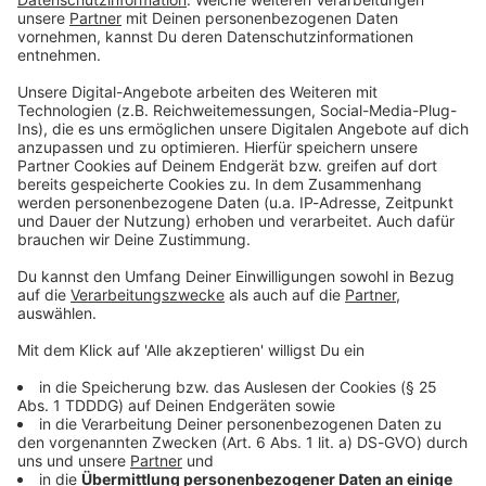
Du möchtest uns etwas sagen?
Studio Hotline
Kontaktformular
Sprachnachricht
© dpa-infocom, dpa:260609-930-198355/2
DAS KÖNNTE DICH AUCH INTERESSIEREN
Sport