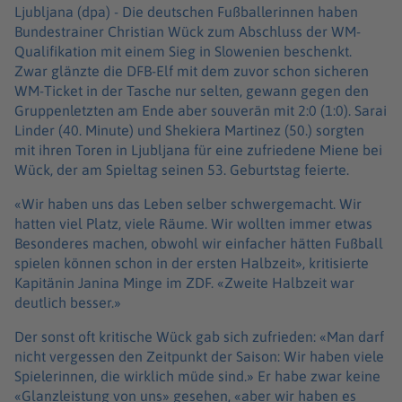
Ljubljana (dpa) -
Die deutschen Fußballerinnen haben
Bundestrainer Christian Wück zum Abschluss der WM-
Qualifikation mit einem Sieg in Slowenien beschenkt.
Zwar glänzte die DFB-Elf mit dem zuvor schon sicheren
WM-Ticket in der Tasche nur selten, gewann gegen den
Gruppenletzten am Ende aber souverän mit 2:0 (1:0). Sarai
Linder (40. Minute) und Shekiera Martinez (50.) sorgten
mit ihren Toren in Ljubljana für eine zufriedene Miene bei
Wück, der am Spieltag seinen 53. Geburtstag feierte.
«Wir haben uns das Leben selber schwergemacht. Wir
hatten viel Platz, viele Räume. Wir wollten immer etwas
Besonderes machen, obwohl wir einfacher hätten Fußball
spielen können schon in der ersten Halbzeit», kritisierte
Kapitänin Janina Minge im ZDF. «Zweite Halbzeit war
deutlich besser.»
Der sonst oft kritische Wück gab sich zufrieden: «Man darf
nicht vergessen den Zeitpunkt der Saison: Wir haben viele
Spielerinnen, die wirklich müde sind.» Er habe zwar keine
«Glanzleistung von uns» gesehen, «aber wir haben es