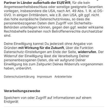
Schmutzkampagne gegen Infantino? FIFA
schaltet auf Angriff
Es wird dreckig in der FIFA-Krise. Die Zutaten: Gianni
Infantino, eine ehemalige Mitarbeiterin und viel Geld.
Die UEFA will jetzt noch einmal ganz genau
hinschauen. Der Weltverband attackiert.
DEINE GEMERKTEN ARTIKEL