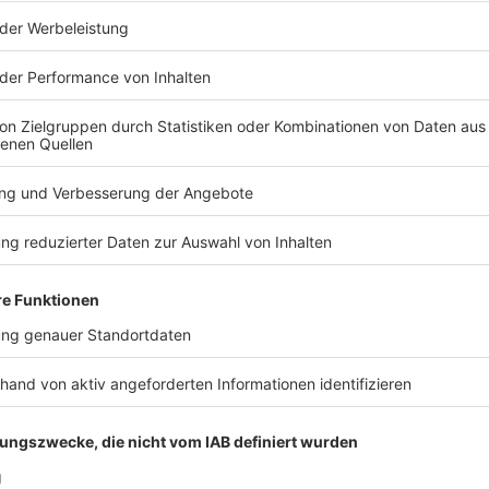
ot die Teamstatik verändern, wenn Topjoker Deniz
urückgezogen würde. Positionsgetreue Alternativen
er oder womöglich Assan Ouedraogo, die alle noch
rung aus 77 Länderspielen mit 17 Toren. In der
r Rekordtorwart Manuel Neuer (125) und Kapitän
-Trikot getragen. Wenn die Gegner besser werden, ist
erschätzen ist: Sané ist im Team sehr beliebt. Musiala
-Cart für die Fahrt zum Trainingsplatz.
 mehr in der Startelf stehen
Testballon. Für den Erfolg muss das Leistungsprinzip
ittlerweile langen Karriere vielfach nicht erfüllt. Wer
abgerufen hat, wenn es ernst wurde, wird es auch jetzt
rspielen lassen keinen Zweifel.