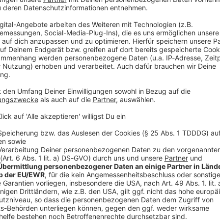
V
Ne
od
nés gaben keinen Anlass, diese Hackordnung zu
é lieferte. Er schoss den für das WM-Momentum
go.
-Ticket
seinen früheren Münchner Club-Spieler
ge im November steuerte er zwei Tore zum 6:0 in der