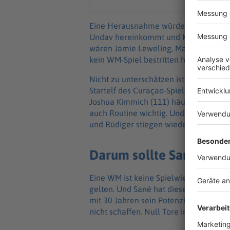
Eine Herausnahme würde ohne echte N
Undav hereinkommt und Kai Havertz z
wären Jamie Leweling, Maximilian Bei
kein WM-Spiel bestritten haben.
Nicht zu unterschätzen ist Sanés Erfah
Startelf des Curaçao-Spiels haben nu
Joshua Kimmich (111) häufiger das DFB
auch Routine wichtig. Und nicht zu unt
und Rüdiger stiegen wieder in das Golf
Darum sollte Sané nicht
Eine WM ist keine Spielwiese und kein 
gelten. Und Sané hat dieses in seiner m
mit 30 Jahren sein Potenzial noch nie 
nicht schaffen. Null Tore in 13 Turnie