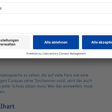
rpersprache zu sehen, die auf viele Fans wie eine
egen Curaçao seine Torchancen nutzt, wird das auch
 jeder Schuss sitzen muss. Wer das anzweifelt, muss
uen.
lhart