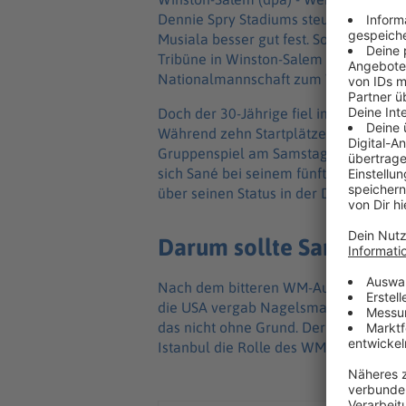
Dennie Spry Stadiums steuert, halten 
Musiala besser gut fest. So schwungvol
Tribüne in Winston-Salem einparkt, hät
Nationalmannschaft zum WM-Start g
Doch der 30-Jährige fiel im Leistungsv
Während zehn Startplätze in der Elf v
Gruppenspiel am Samstag (22.30 Uhr/Z
sich Sané bei seinem fünften großen Tu
über seinen Status in der DFB-Elf ausge
Darum sollte Sané in der
Nach dem bitteren WM-Ausfall von L
die USA vergab Nagelsmann den vakant
das nicht ohne Grund. Der Bundestrain
Istanbul die Rolle des WM-Herausforde