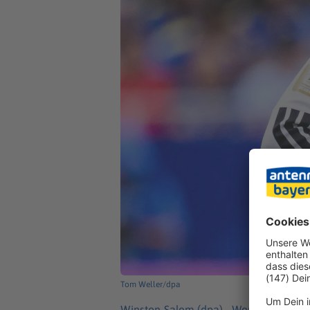
Tom Weller/dpa
Winston-Salem (dpa) -
Wenn Leroy Sané