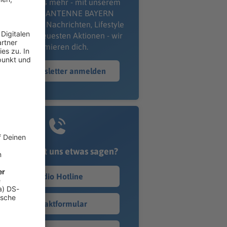
erpass' nichts mehr - mit unserem
kostenlosen ANTENNE BAYERN
wsletter. Ob Nachrichten, Lifestyle
er unsere neuesten Aktionen - wir
informieren dich.
Zum Newsletter anmelden
Du möchtest uns etwas sagen?
Studio Hotline
Kontaktformular