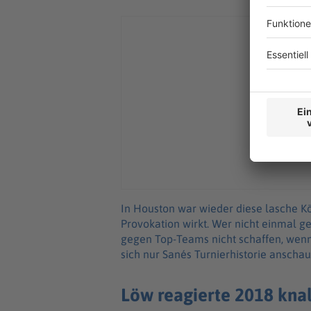
In Houston war wieder diese lasche Kö
Provokation wirkt. Wer nicht einmal g
gegen Top-Teams nicht schaffen, wenn
sich nur Sanés Turnierhistorie anscha
Löw reagierte 2018 knal