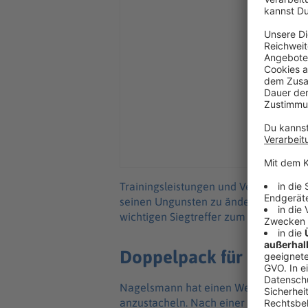
Trainingsleistungen und Verhalten Sa
seinen Ungunsten zu ändern. Und San
wichtigen Siegtreffer zum 2:1 in Chica
Doppelpack für das WM
Nagelsmann hat einen Weg gefunden, 
anzustacheln. Nach einer klaren Ansa