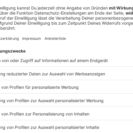
. «Er ist ein Spieler, der alles kann. Er muss nur alles
prache nicht auch für das Spiel in Toronto gegen die
ren? Der Bundestrainer weiß, wie er Sané anpacken
ungsgrundlage, wie viel er investiert», sagte
raçao war nicht das Problem, Sané demonstrierte
e nur der Torertrag.