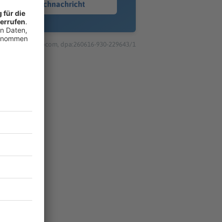
Sprachnachricht
© dpa-infocom, dpa:260616-930-229643/1