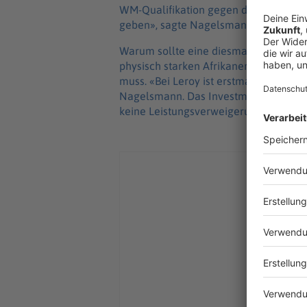
WM-Qualifikation gegen die Slowakei bei
geben», sagte Nagelsmann damals.
Warum sollte eine diesmal interne Ans
physisch starken Afrikaner funktionie
muss. «Bei Leroy ist erstmal die Bewert
Nagelsmann. Das Investment gegen Cu
keine Leistungsverweigerung. Es fehlt