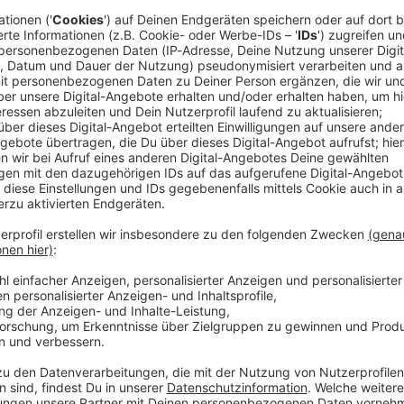
sich seine Mitfahrer Antonio Rüdiger und Jamal
l der Offensivspieler das Elektro-Gefährt hinter der
ten ihn viele gerne beim 7:1-Torfest der Fußball-
egen Curaçao gesehen.
ergleich mit seinen Kollegen ab - wieder einmal.
on Julian Nagelsmann auch für das zweite
DF und MagentaTV) unstrittig vergeben sind, sieht
rnier sofort wieder einer öffentlichen Diskussion
setzt.
 Startelf bleiben
ennart Karl am Vortag der WM-Generalprobe gegen
en Startplatz auf dem rechten Flügel an Sané - und
er hatte den schnellen Flügelflitzer von Galatasaray
rers für diese Position zugedacht.