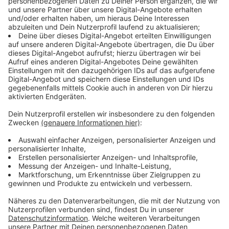
Immer auf dem Laufenden
bleiben!
Verpass' nichts mehr - mit unserem kostenlosen
ANTENNE BAYERN Newsletter. Ob Nachrichten,
Lifestyle oder unsere neuesten Aktionen - wir
informieren dich.
Zum Newsletter anmelden