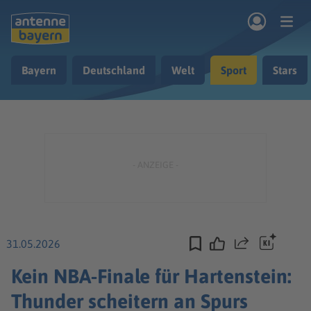
Zum Hauptinhalt springen
Bayern
Deutschland
Welt
Sport
Stars
rogramm
Musik & Radio
Podcasts
Nachrichten
Ratgeber
Kontakt
31.05.2026
Teilen
Kein NBA-Finale für Hartenstein:
Thunder scheitern an Spurs