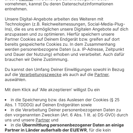
Du möchtest uns etwas sagen?
Studio Hotline
Kontaktformular
Sprachnachricht
© dpa-infocom, dpa:260531-930-152371/1
DAS KÖNNTE DICH AUCH INTERESSIEREN
Sport