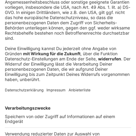
Frauen-Tour: Niedermaier nun Vierte der
Gesamtwertung
Auf der schweren fünften Etappe fährt die deutsche
Hoffnungsträgerin zwischenzeitlich virtuell in Gelb,
am Ende wird sie Sechste. Dazu übernimmt sie das
Weiße Trikot der besten Nachwuchsfahrerin.
DEINE GEMERKTEN ARTIKEL
Du hast dir noch keine Artikel gemerkt