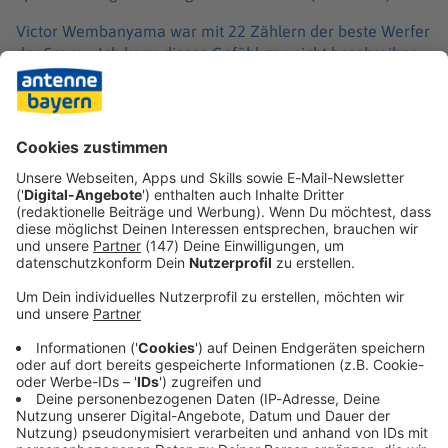
Victor Wembanyama war mit 22 Zählern der beste Werfer
der Spurs. «Ich kann dieses Gefühl gar nicht beschreiben,
es ist so mächtig», sagte der französische Superstar zum
Final-Einzug. «Wir sind aber noch nicht fertig, wir wollen
vier Siege mehr.» Unterstützung erhielt Wembanyama von
Julian Champagnie, der 20 Punkte erzielte und sechs
Dreier traf.