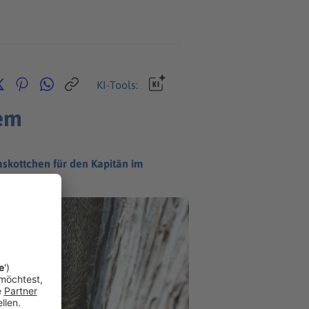
KI-Tools:
em
skottchen für den Kapitän im