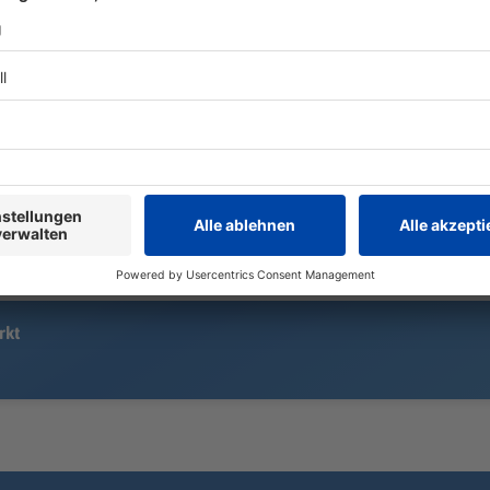
100-Meter-Rekordler Owen Ansah
Das deutsch
gehört zu den deutschen
sich auch i
Hoffnungsträgern bei der EM. Nun
über einen T
aber droht ihm eine lange Sperre.
feiert eine 
Er will das nicht hinnehmen.
Männern sieh
Doch es kom
rkt