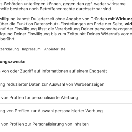
V
Ne
od
s
d, gesteht der 31-Jährige. «In Deutschland habe ich
fährliche Tiere. Hier ist so das Gefühl, wenn man auf
öse enden. Deswegen versuchen wir uns hier eher
»
h ein Bonsai-Baum gepflanzt. In Winston-Salem würde
 ein «krasser Baum», meint Hobby-Gärtner Kimmich.
chland nicht. «Also meiner im Garten, der blüht
o groß.»