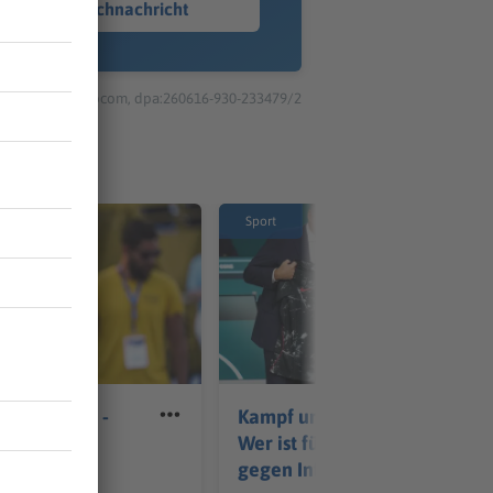
Sprachnachricht
© dpa-infocom, dpa:260616-930-233479/2
Sport
elt EM-Gold -
Kampf um die Macht:
n der Seine
Wer ist für und wer
st
gegen Infantino?