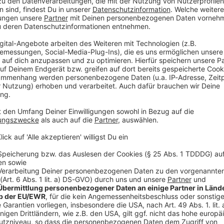
enn die Tierwelt in North Carolina hat ihre Tücken.
en. Aber da wurde uns gesagt, dass die giftig ist.
Krankenhaus fahren. Ich glaube nicht, dass man stirbt.
Ja, hier habe ich ein bisschen Respekt vor den Tieren,
 der Fußball-Nationalmannschaft im Teamcamp in
, David Raum und Robert Andrich einen
iert. In den USA würde sich ein Eichhörnchen als
nanlagen im Hotel The Graylyn Estate und den
niversity, wo die DFB-Elf trainiert. Aber: «Am
rnchen einzusperren», scherzt Kimmich. Und das wolle