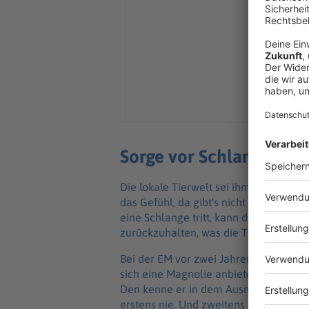
Sorge vor Schlangenbis
Die lokale Tierwelt sei ihm etwas frem
das Gefühl, da gibt's nicht so viele ge
eine Schlange tritt, kann das schon b
zurückzuhalten, was die Tiere angeht.
Bei der EM vor zwei Jahren wurde auc
sich eine Magnolie anbieten. Das sei
Den kenne er in dem Ausmaß aus Deuts
erstens nie. Und zweitens ist er nicht s