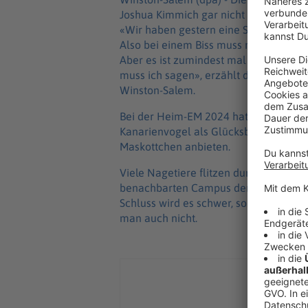
Joshua Kimmich gar nicht so einfach. D
«Wir haben gestern eine Schlange geseh
Also bei einem Biss muss man mal ins 
Aber es ist zumindest mal gefährlich. 
muss ich sagen», erzählt der Kapitän
Winston-Salem.
Bei der Heim-EM 2024 hatten Kimmich
Kanarienvogel als Glücksbringer adopt
Maskottchen anbieten.
Viele Nagetiere flitzen durch die Grü
benachbarten Campus der Wake Forest U
Schluss wird es schwer, so ein Eichhö
man auch nicht.