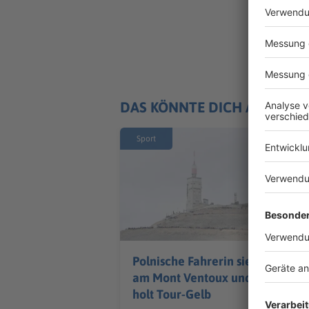
DAS KÖNNTE DICH AUCH IN
Sport
Polnische Fahrerin siegt
am Mont Ventoux und
holt Tour-Gelb