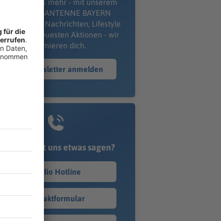
erpass' nichts mehr - mit unserem
kostenlosen ANTENNE BAYERN
wsletter. Ob Nachrichten, Lifestyle
er unsere neuesten Aktionen - wir
informieren dich.
Zum Newsletter anmelden
Du möchtest uns etwas sagen?
Studio Hotline
Kontaktformular