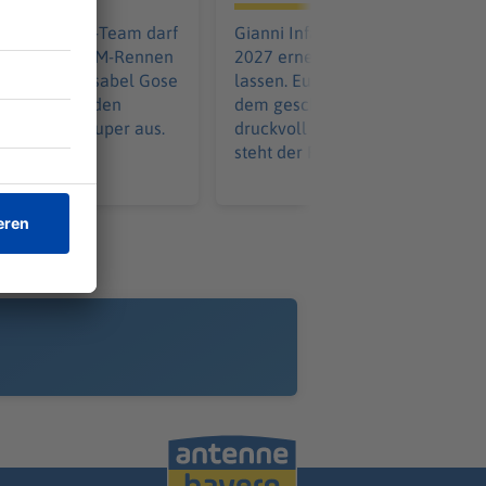
e Freiwasser-Team darf
Gianni Infantino will sich im Mär
m vorletzten EM-Rennen
2027 erneut als FIFA-Boss wähl
itel freuen. Isabel Gose
lassen. Europas Fußball baut na
Premiere. Bei den
dem gescheiterten Investoren-P
t es lange super aus.
druckvoll eine Opposition auf. 
mt anders.
steht der Rest der Welt?