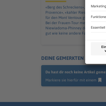
«Berg des Schreckens», «Gigant der
Provence», «kahler Riese». Namen
für den Mont Ventoux gibt es einige.
Bei der Frauen-Tour meistert
Niewiadoma-Phinney den Berg so
gut wie keine andere Fahrerin.
DEINE GEMERKTEN ARTIKEL
Du hast dir noch keine Artikel geme
Markiere sie hierfür mit einem