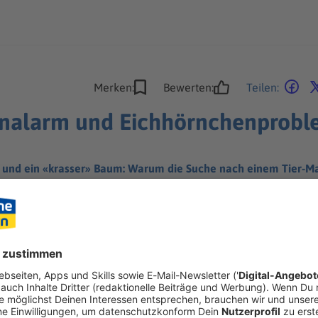
Merken:
Bewerten:
Teilen:
nalarm und Eichhörnchenprobl
n und ein «krasser» Baum: Warum die Suche nach einem Tier-Ma
ig ist.