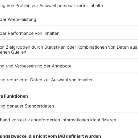
TERESSIEREN
Sport
Sport
Vor EM: Sprint-Ass Ansah
Gose bejub
wehrt sich gegen
Wellbrock i
drohende Sperre
ausgebrem