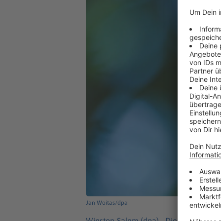
Jan Woitas/dpa
Winston-Salem (dpa) -
Die Suche nach