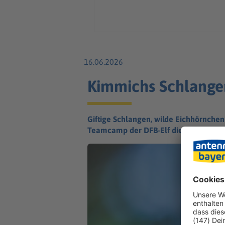
16.06.2026
Kimmichs Schlange
Giftige Schlangen, wilde Eichhörnche
Teamcamp der DFB-Elf diesmal schwier