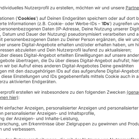
 dem Nachfolger von EM-Kanarienvogel Ringo ist für