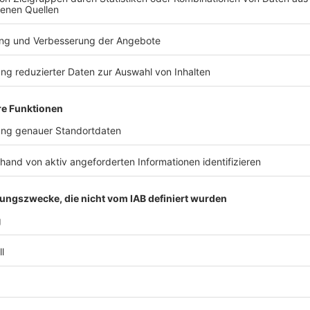
lan wurde bei der Siegesfeier im traditionell sehr
von Trump ein NBA-Meister das Weiße Haus besuchen.
r Ära von Trump lehnten eine Einladung des
ister in der Amtszeit von Joe Biden das Weiße Haus
it 53 Jahren wieder den Titel in der NBA geholt. Sie
 gegen die San Antonio Spurs. Ariel Hukporti wurde
 Nowitzki und Isaiah Hartenstein NBA-Champion.
TERESSIEREN
Sport
Sport