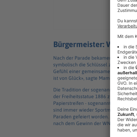
Bürgermeister: Werden d
Nach der Parade bekamen die Knicks
symbolisch die Schlüssel zur Stadt üb
Gefühl einer gemeinsamen Stadt erinnern
ist von Glück», sagte Mamdani, der unt
Die Tradition der sogenannten «Ticker
der Freiheitsstatue 1886 zurück. Dam
Papierstreifen - sogenannte Ticker-Ta
sind immer wieder Sportmannschaften 
Paraden gefeiert worden. Zuletzt war
nach dem Gewinn der WNBA-Meistersch