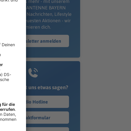
erpass' nichts mehr - mit unserem
kostenlosen ANTENNE BAYERN
wsletter. Ob Nachrichten, Lifestyle
er unsere neuesten Aktionen - wir
informieren dich.
Zum Newsletter anmelden
Du möchtest uns etwas sagen?
Studio Hotline
Kontaktformular