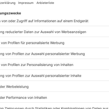
g von Trump ins Weiße Haus an
ng von US-Präsident Donald Trump ins Weiße Haus
gentümer James Dolan wird die Mannschaft diese
 klären und so weiter, aber ja, natürlich», sagte
Sie, ich habe den Präsidenten eingeladen, zum Spiel
 ihn seit 30 Jahren und bin sehr stolz darauf, das