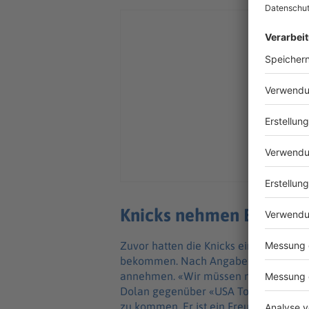
Knicks nehmen Einladun
Zuvor hatten die Knicks eine Einladu
bekommen. Nach Angaben von Teamei
annehmen. «Wir müssen noch die Details
Dolan gegenüber «USA Today». «Sehen 
zu kommen. Er ist ein Freund. Ich kenne