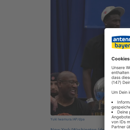
Yuki Iwamura/AP/dpa
New York/Washington (dpa) -
Nach de