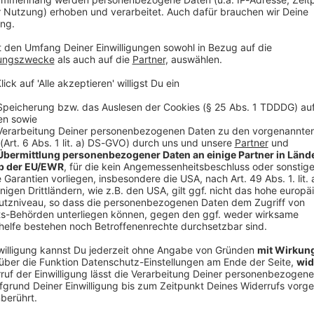
V
Ne
od
ieses Gefühl nie vergessen
 vor dem Rathaus von Bürgermeister Zohran Mamdani
erreicht. «Solange wir leben werden wir uns an dieses
 - einer Stadt, die lebt, einer Stadt, die überwältigt
er seinem Jackett ebenfalls ein Knicks-Trikot trug.
-Tape-Parades» in New York geht auf die Eröffnung
als warfen Börsenhändler spontan Börsenticker-
pes - aus ihren Fenstern auf den Festumzug. Seitdem
oder berühmte Persönlichkeiten mit Konfetti-
 2024 das Frauen-Basketballteam New York Liberty
aft so gefeiert worden.