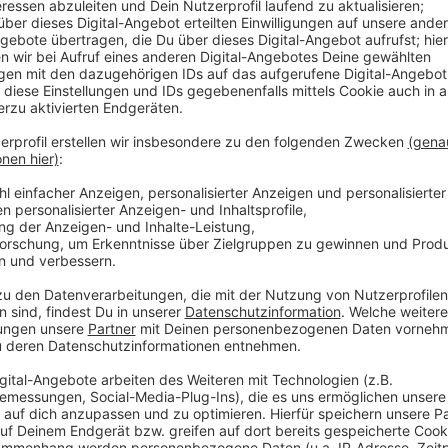
e Menschen das Team in Manhattan bei einer
nfetti gefeiert. Auf Festwagen fuhr die Mannschaft
nsel zwischen Hochhäusern bis zum Rathaus, vorbei
 Orange. Auch Stars und Knicks-Stammgäste wie
ler Timothée Chalamet und Ben Stiller zeigten sich
eginn war der Andrang nach Angaben der New Yorker
mehr in die Gegend rund um die Umzugsroute
igenen Angaben mit mehr als 10.000 Einsatzkräften
 der Geschichte der Behörde bei einer Veranstaltung.