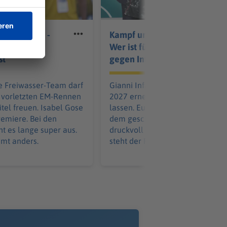
elt EM-Gold -
Kampf um die Macht:
n der Seine
Wer ist für und wer
st
gegen Infantino?
e Freiwasser-Team darf
Gianni Infantino will sich im Mär
m vorletzten EM-Rennen
2027 erneut als FIFA-Boss wähl
itel freuen. Isabel Gose
lassen. Europas Fußball baut na
Premiere. Bei den
dem gescheiterten Investoren-P
t es lange super aus.
druckvoll eine Opposition auf. 
mt anders.
steht der Rest der Welt?