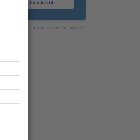
Sprachnachricht
© dpa-infocom, dpa:260618-930-242813/3