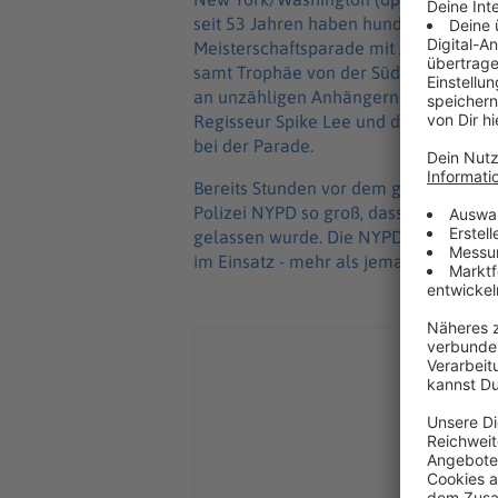
seit 53 Jahren haben hunderttausend
Meisterschaftsparade mit Jubel und Ko
samt Trophäe von der Südspitze der I
an unzähligen Anhängern in Blau und
Regisseur Spike Lee und die Schauspie
bei der Parade.
Bereits Stunden vor dem geplanten B
Polizei NYPD so groß, dass niemand 
gelassen wurde. Die NYPD war nach e
im Einsatz - mehr als jemals zuvor in