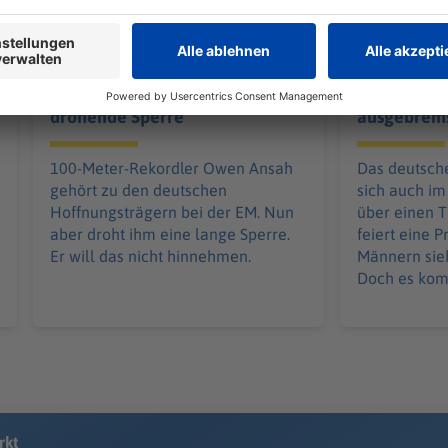
Vor EM: Sprint-Ass Ansah
Gose bejub
wehrt sich gegen
Wellbrock i
drohende Sperre
ausgebrem
100-Meter-Rekordler Owen Ansah
Das deutsch
gehört zu den deutschen
sich auch i
Hoffnungsträgern bei der EM. Nun
über einen T
aber droht ihm eine lange Sperre.
feiert eine 
Er will das nicht hinnehmen.
Männern sieh
Doch es kom
rkt