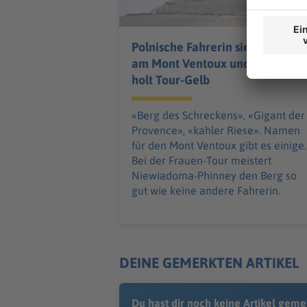
Polnische Fahrerin siegt
am Mont Ventoux und
holt Tour-Gelb
«Berg des Schreckens», «Gigant der
Provence», «kahler Riese». Namen
für den Mont Ventoux gibt es einige.
Bei der Frauen-Tour meistert
Niewiadoma-Phinney den Berg so
gut wie keine andere Fahrerin.
DEINE GEMERKTEN ARTIKEL
Du hast dir noch keine Artikel geme