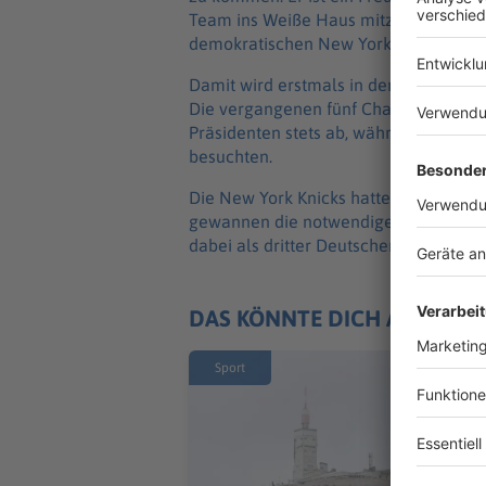
Team ins Weiße Haus mitzunehmen.» Do
demokratischen New York ausgebuht.
Damit wird erstmals in der Amtszeit 
Die vergangenen fünf Champions in de
Präsidenten stets ab, während drei Me
besuchten.
Die New York Knicks hatten erstmals se
gewannen die notwendigen vier Spiele
dabei als dritter Deutscher nach Dirk
DAS KÖNNTE DICH AUCH IN
Sport