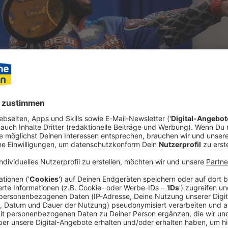
m Gewinn des ersten NBA-Titels der New York Knicks