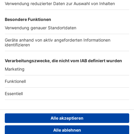
Werben
Archiv
ANTENNE BAYERN GROUP
Stiftung ANTENNE BAYERN
hilft
Teilnahmebedingungen
Grounding Page ANTENNE
BAYERN
Datenschutz­erklärung
Cookie- und Drittanbieter-
einstellungen
Persönliche Datenkontrolle