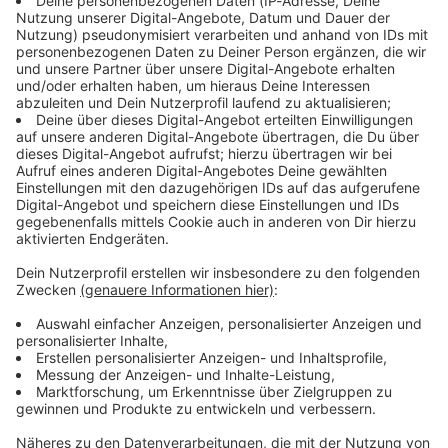
Immer auf dem Laufenden
bleiben!
Verpass' nichts mehr - mit unserem kostenlosen
ANTENNE BAYERN Newsletter. Ob Nachrichten,
Lifestyle oder unsere neuesten Aktionen - wir
informieren dich.
Zum Newsletter anmelden