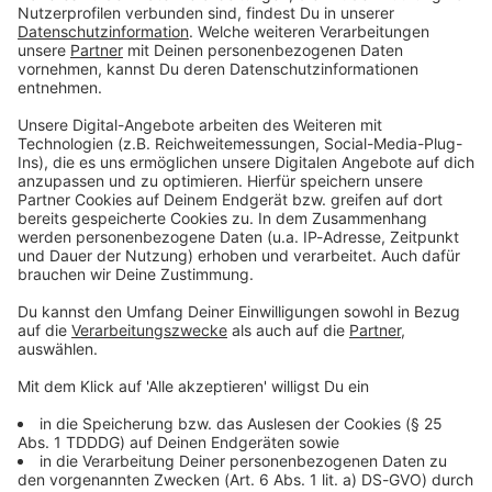
Du möchtest uns etwas sagen?
Studio Hotline
Kontaktformular
Sprachnachricht
© dpa-infocom, dpa:260609-930-198139/2
DAS KÖNNTE DICH AUCH INTERESSIEREN
Sport