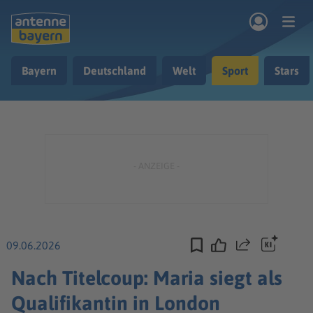
Zum Hauptinhalt springen
Bayern
Deutschland
Welt
Sport
Stars
rogramm
Musik & Radio
Podcasts
Nachrichten
Ratgeber
Kontakt
09.06.2026
Teilen
Nach Titelcoup: Maria siegt als
Qualifikantin in London