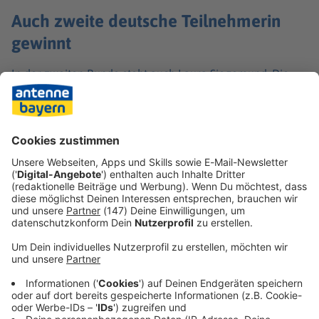
Auch zweite deutsche Teilnehmerin
gewinnt
In der zweiten Runde steht auch Laura Siegemund. Die
38-Jährige aus Metzingen behauptete sich mit 6:2, 6:3
gegen Francesca Jones aus Großbritannien. Siegemund
fordert nun die an Nummer zwei gesetzte Amanda
Anisimova aus den USA heraus.