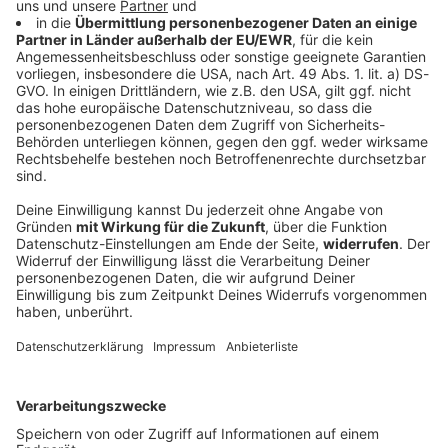
Pienaar gewinnt Etappe - Lippert im Sprint
chancenlos
Kurz vor der sehnsüchtig erwarteten Ventoux-Etappe
mischt Liane Lippert vorn mit am sechsten Tag der
Tour. Doch im Sprint reicht es nicht für ihren
insgesamt zweiten Etappensieg bei der Rundfahrt.
DEINE GEMERKTEN ARTIKEL