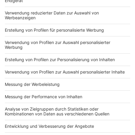
Du hast dir noch keine Artikel gemerkt
Markiere sie hierfür mit einem
Impressum
Newsletter
Nutzungsbedingungen
Kontakt
Jobs
Studio-Hotline
Presse
Verkehrs-Hotline