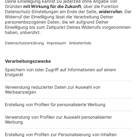
chancenlos
Kurz vor der sehnsüchtig erwarteten Ventoux-Etappe
mischt Liane Lippert vorn mit am sechsten Tag der
Tour. Doch im Sprint reicht es nicht für ihren
insgesamt zweiten Etappensieg bei der Rundfahrt.
DEINE GEMERKTEN ARTIKEL
Du hast dir noch keine Artikel gemerkt
Markiere sie hierfür mit einem