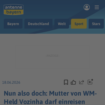
Zum Hauptinhalt springen
Bayern
Deutschland
Welt
Sport
Stars
rogramm
Musik & Radio
Podcasts
Nachrichten
Ratgeber
Kontakt
18.06.2026
Teilen
Nun also doch: Mutter von WM-
Held Vozinha darf einreisen