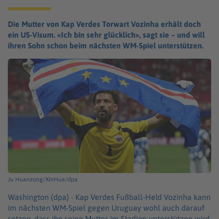
Die Mutter von Kap Verdes Torwart Vozinha erhält doch
ein US-Visum. «Ich bin sehr glücklich», sagt sie – und will
ihren Sohn schon beim nächsten WM-Spiel unterstützen.
Ju Huanzong/XinHua/dpa
Washington (dpa) -
Kap Verdes Fußball-Held Vozinha kann
im nächsten WM-Spiel gegen Uruguay wohl auch darauf
setzen, dass ihn seine Mutter im Stadion unterstützen wird.