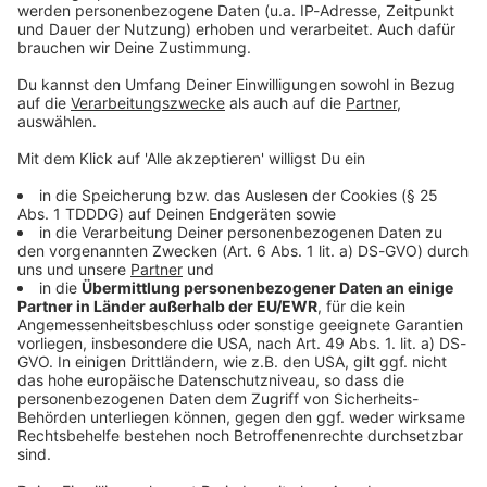
© dpa-infocom, dpa:260618-930-242085/1
DAS KÖNNTE DICH AUCH INTERESSIEREN
Sport
Pienaar gewinnt Etappe - Lippert im Sprint