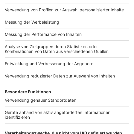
Impressum
Newsletter
Nutzungsbedingungen
Kontakt
Jobs
Studio-Hotline
Presse
Verkehrs-Hotline
Werben
Archiv
ANTENNE BAYERN GROUP
Stiftung ANTENNE BAYERN
hilft