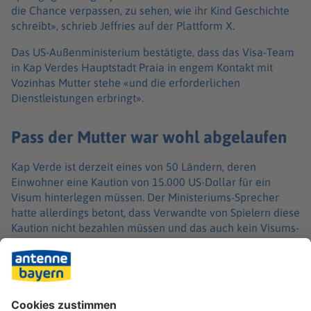
die Chance verpassen, zu sehen, wie ihr Kind Geschichte
schreibt», schrieb Jeffries auf der Plattform X.
Das US-Außenministerium bestätigte, dass das Visa-Team
in Kap Verdes Hauptstadt Praia in engem Kontakt mit
Vozinhas Mutter stehe «und die erforderlichen
Dienstleistungen erbringt».
Pass der Mutter war wohl abgelaufen
Kap Verde ist derzeit eines von 50 Ländern, deren
Einwohner eine Kaution von 15.000 US-Dollar für ein
Visum hinterlegen müssen. Der Ministeriums-Sprecher
hatte allerdings betont, dass Verwandte von Spielern diese
Kaution nicht bezahlen müssen und das auch kein Visums-
Antrag von Vozinhas Mutter vorgelegen habe.
Laut CNN habe das Problem auch darin gelegen, dass
Vozinhas Mutter aktuell keinen gültigen Reisepass
besitze.