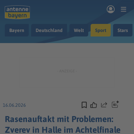
Zum Hauptinhalt springen
Bayern
Deutschland
Welt
Sport
Stars
rogramm
Musik & Radio
Podcasts
Nachrichten
Ratgeber
Kontakt
16.06.2026
Teilen
Rasenauftakt mit Problemen:
Zverev in Halle im Achtelfinale