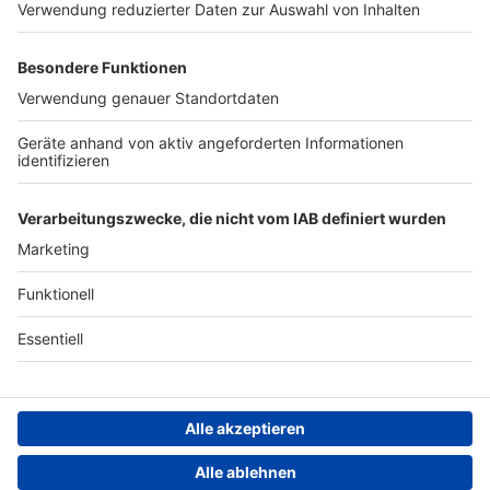
Werben
Archiv
ANTENNE BAYERN GROUP
Stiftung ANTENNE BAYERN
hilft
Teilnahmebedingungen
Grounding Page ANTENNE
BAYERN
Datenschutz­erklärung
Cookie- und Drittanbieter-
einstellungen
Persönliche Datenkontrolle