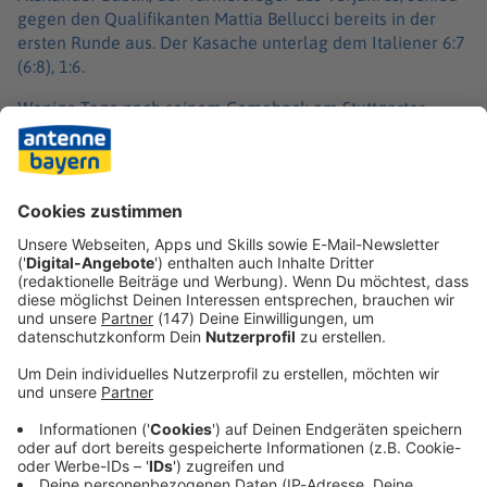
gegen den Qualifikanten Mattia Bellucci bereits in der
ersten Runde aus. Der Kasache unterlag dem Italiener 6:7
(6:8), 1:6.
Wenige Tage nach seinem Comeback am Stuttgarter
Weissenhof musste der Australier Nick Kyrgios in Halle
kurzfristig absagen. Der dauerverletzte Wimbledon-
Finalist von 2022 zog sich im Training vor seiner
Erstrundenpartie gegen Ben Shelton eine Blessur am
rechten Knie zu.