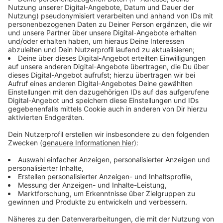
Immer auf dem Laufenden
bleiben!
Verpass' nichts mehr - mit unserem kostenlosen
ANTENNE BAYERN Newsletter. Ob Nachrichten,
Lifestyle oder unsere neuesten Aktionen - wir
informieren dich.
Zum Newsletter anmelden