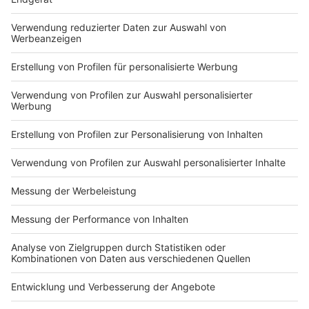
Du hast dir noch keine Artikel gemerkt
Markiere sie hierfür mit einem
Impressum
Newsletter
Nutzungsbedingungen
Kontakt
Jobs
Studio-Hotline
Presse
Verkehrs-Hotline