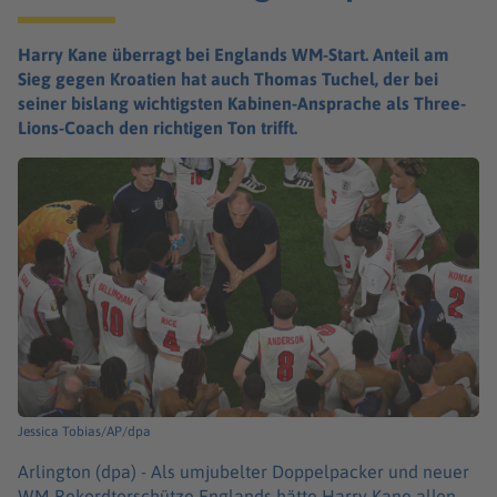
Harry Kane überragt bei Englands WM-Start. Anteil am
Sieg gegen Kroatien hat auch Thomas Tuchel, der bei
seiner bislang wichtigsten Kabinen-Ansprache als Three-
Lions-Coach den richtigen Ton trifft.
Jessica Tobias/AP/dpa
Arlington (dpa) -
Als umjubelter Doppelpacker und neuer
WM-Rekordtorschütze Englands hätte Harry Kane allen