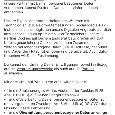
Du möchtest uns etwas sagen?
Studio Hotline
Kontaktformular
Sprachnachricht
© dpa-infocom, dpa:260617-930-240227/4
DAS KÖNNTE DICH AUCH INTERESSIEREN
Sport