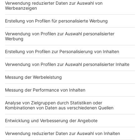
Du hast dir noch keine Artikel gemerkt
Markiere sie hierfür mit einem
Impressum
Newsletter
Nutzungsbedingungen
Kontakt
Jobs
Studio-Hotline
Presse
Verkehrs-Hotline
Werben