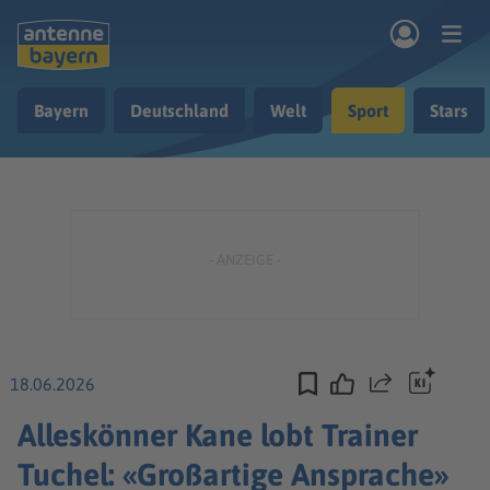
Zum Hauptinhalt springen
Bayern
Deutschland
Welt
Sport
Stars
rogramm
Musik & Radio
Podcasts
Nachrichten
Ratgeber
Kontakt
18.06.2026
Teilen
Alleskönner Kane lobt Trainer
Tuchel: «Großartige Ansprache»