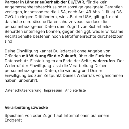
Infantino räumt Fehler ein - UEFA: Ändert
nichts an Boykott
Für Gianni Infantino ist ein Rücktritt nach seinem
krachend gescheiterten WM-Investorenplan keine
Option. Die Antwort aus Europa kommt prompt - und
ist deutlich.
DEINE GEMERKTEN ARTIKEL