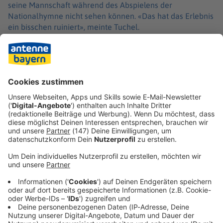
seine Mannschaft während des Abspielens der
Nationalhymne nicht sehen können. «Das hat das Erlebnis
ein bisschen ruiniert», meinte Tuchel.
Bei der Hymne «God save the King» wolle er erst «ganz
zum Schluss» mitsingen, hatte Tuchel schon vor dem WM-
Auftakt gesagt. Er müsse sich das Recht dazu erst
verdienen. Der erste Schritt dafür ist gemacht.