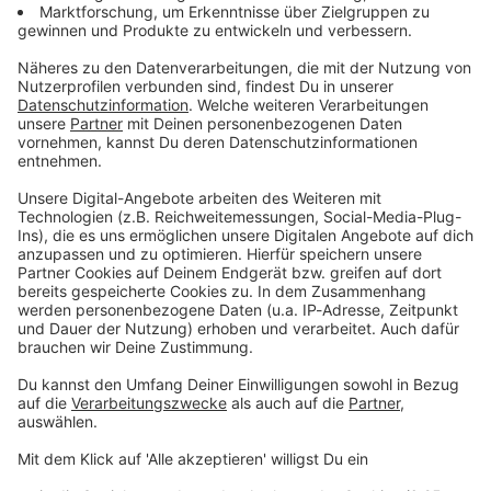
Zum Newsletter anmelden
Du möchtest uns etwas sagen?
Studio Hotline
Kontaktformular
Sprachnachricht
© dpa-infocom, dpa:260605-930-180104/4