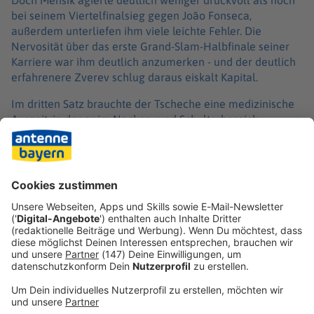
bei seinem Viertelfinalsieg gegen João Fonseca,
außerdem unterliefen ihm viele leichte Fehler. Die
Nervosität über das erste Grand-Slam-Halbfinale seiner
Karriere war ihm deutlich anzumerken - und der deutlich
erfahrenere Zverev schlug daraus eiskalt Kapital.
Im dritten Satz brauchte der Tscheche eine medizinische
Auszeit, in der er im Nacken- und Schulterbereich
behandelt wurde. Mensik war danach besser im Spiel,
nahm Zverev den Aufschlag zum 4:2 ab und schöpfte
nach dem Gewinn des dritten Durchgangs neue Hoffnung.
Doch die nahm ihm Zverev mit dem Break zum 2:0 im
vierten Satz schnell wieder. Nach rund drei Stunden
beendete der Olympiasieger von 2021 die Partie mit
seinem ersten Matchball.