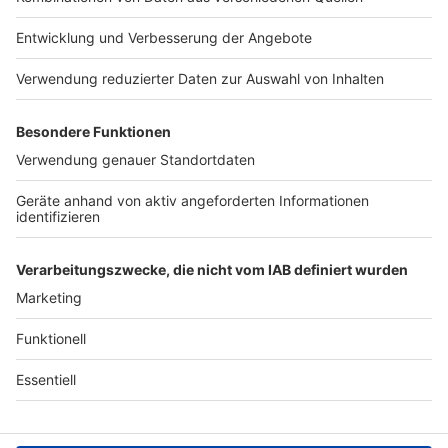
Jobs
Studio-Hotline
Presse
Verkehrs-Hotline
Werben
Archiv
ANTENNE BAYERN GROUP
Stiftung ANTENNE BAYERN
hilft
Teilnahmebedingungen
Grounding Page ANTENNE
BAYERN
Datenschutz­erklärung
Cookie- und Drittanbieter-