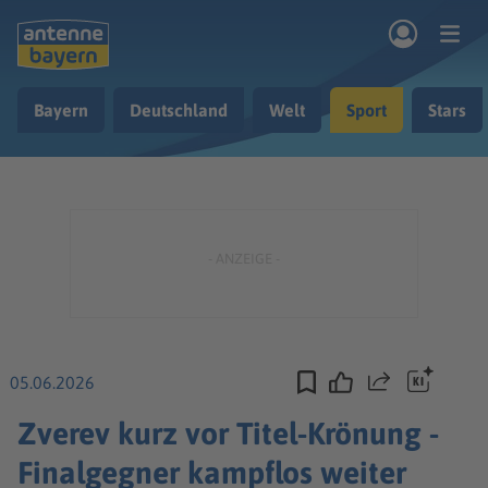
Zum Hauptinhalt springen
Bayern
Deutschland
Welt
Sport
Stars
rogramm
Musik & Radio
Podcasts
Nachrichten
Ratgeber
Kontakt
05.06.2026
Teilen
Zverev kurz vor Titel-Krönung -
Finalgegner kampflos weiter