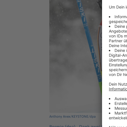
Anthony Anex/KEYSTONE/dpa
Bormio (dpa) -
Dank zwei Nachzüglern 