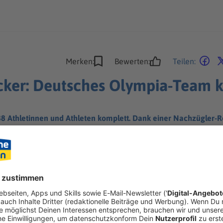
Merken:
Bewerten:
Teilen:
cker: Deutsches Olympia-Team 
8 Athletinnen und Athleten komplett. Dank einer Nachzügler-R
 schicken. Einer hat dabei großes Glück.