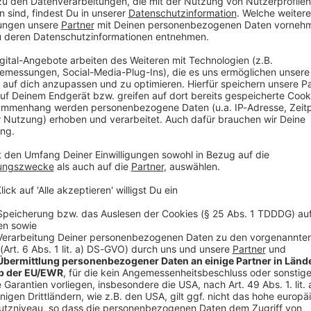
erspielen nach Norditalien reisen. Der Deutsche
e Linus Straßer, Simon Jocher, Fabian Gratz,
für den Saisonhöhepunkt in Bormio. Wegen bislang
r waren den Deutschen eigentlich nur drei Starter
tzen aber gingen gleich zwei an Deutschland.
mit auf insgesamt 188 Athletinnen und Athleten
komplett, teilte der DOSB mit.
uen: Der Riesenslalom-Spezialist hatte eigentlich die
Rang oder zwei Top-15-Plätzen im Weltcup nicht
ter Platz beim Saisonauftakt im Oktober in Sölden zu
io.