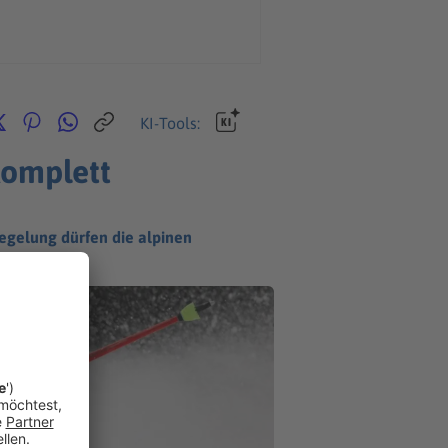
KI-Tools:
komplett
egelung dürfen die alpinen