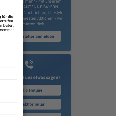
erpass' nichts mehr - mit unserem
kostenlosen ANTENNE BAYERN
wsletter. Ob Nachrichten, Lifestyle
er unsere neuesten Aktionen - wir
informieren dich.
Zum Newsletter anmelden
Du möchtest uns etwas sagen?
Studio Hotline
Kontaktformular