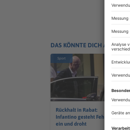
DAS KÖNNTE DICH AUCH IN
Sport
Rückhalt in Rabat:
Infantino gesteht Fehler
ein und droht