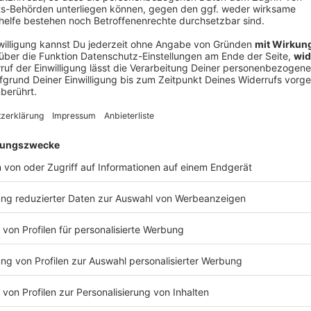
V
Ne
od
nem Olympia-Start von Schmid, der sich zuletzt einen
hatte. Bei der Einkleidung des DOSB am Montag kam
ade Gelenk. Er gab sich aber optimistisch, rechtzeitig