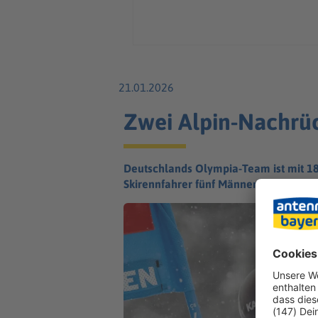
21.01.2026
Zwei Alpin-Nachrü
Deutschlands Olympia-Team ist mit 18
Skirennfahrer fünf Männer nach Bormio