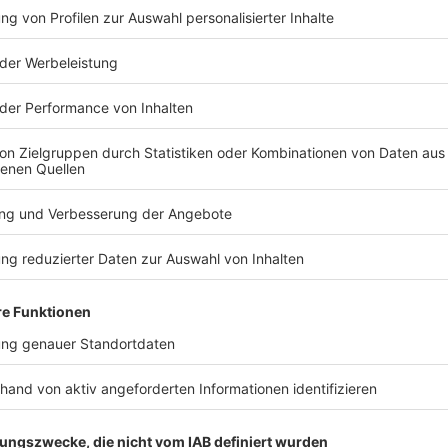
TERESSIEREN
Sport
Sport
Frauen-Tour erklimmt
Frauen-Tou
Mythos Ventoux:
Niedermaie
«Können alles schaffen»
der Gesam