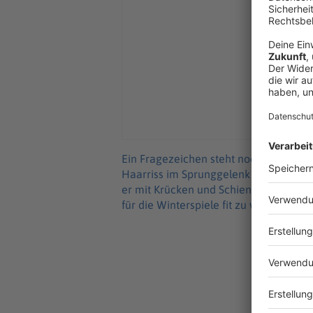
Ein Fragezeichen steht noch hinter ei
Haarriss im Sprunggelenk zugezogen 
er mit Krücken und Schiene um das mal
für die Winterspiele fit zu werden.