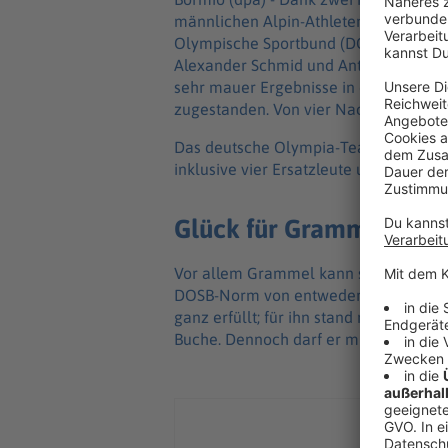
männlichen Alpin-Athleten zu den Wint
Olympische Sportbund (DOSB) nominiert
Alexander Schmid und Anton Grammel 
sehr mauer Ergebnisse in diesem Winte
zugestanden. Von vier Nachrücker-Plä
Das deutsche Olympia-Team wächst da
inklusive vier Ersatzleute und sei nun 
Glück für Grammel
Vor allem Grammel kann sich dabei fre
DOSB-Norm von entweder einem Top-8-
ganz erfüllt; für ihn stand nur ein elf
Buche. Dennoch darf er mit nach Borm