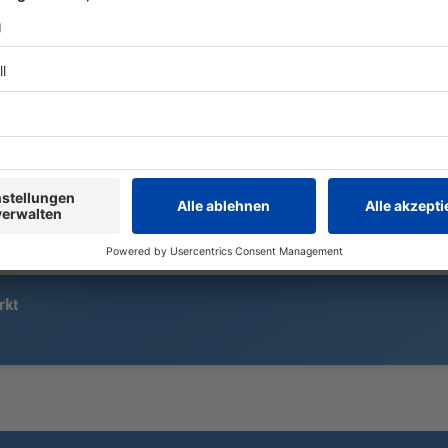
1910 Meter hoch, Rampen mit bis
Auf der schw
zu 15 Prozent Steigung und auf den
fährt die de
letzten Kilometern eine
Hoffnungsträ
beängstigende Mondlandschaft -
virtuell in G
der Mont Ventoux hat für einige
Sechste. Da
Tour-Dramen gesorgt. Was bringt er
Weiße Trikot
den Frauen?
Nachwuchsfa
rkt