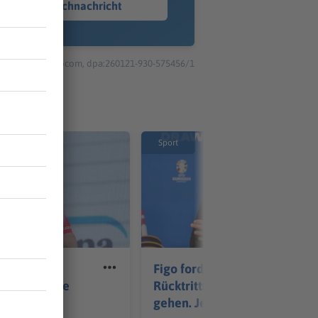
Sprachnachricht
© dpa-infocom, dpa:260121-930-575456/1
Sport
r:
Figo fordert Infantinos
r nun Vierte
Rücktritt: «Er sollte
twertung
gehen. Jetzt»