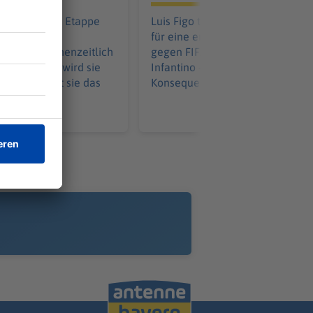
eren fünften Etappe
Luis Figo tobt. In einem Gastbeit
utsche
für eine englische Zeitung ätzt e
gerin zwischenzeitlich
gegen FIFA-Präsident Gianni
elb, am Ende wird sie
Infantino - und fordert
zu übernimmt sie das
Konsequenzen.
 der besten
hrerin.