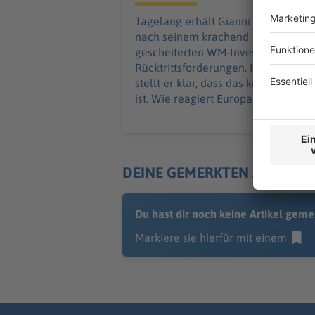
Tagelang erhält Gianni Infantino
nach seinem krachend
gescheiterten WM-Investorenplan
Rücktrittsforderungen. In Marokko
stellt er klar, dass das keine Option
ist. Wie reagiert Europas Fußball?
DEINE GEMERKTEN ARTIKEL
Du hast dir noch keine Artikel geme
Markiere sie hierfür mit einem