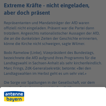
Extreme Kräfte - nicht eingeladen,
aber doch präsent
Repräsentanten und Mandatsträger der AfD waren
offiziell nicht eingeladen. Präsent war die Partei dann
trotzdem. Angesichts nationalistischer Aussagen der AfD,
die an die dunkelsten Zeiten der Geschichte erinnerten,
könne die Kirche nicht schweigen, sagte Wilmer.
Bodo Ramelow (Linke), Vizepräsident des Bundestags,
bezeichnete die AfD aufgrund ihres Programms für die
Landtagswahl in Sachsen-Anhalt als sehr kirchenfeindlich.
Marc Frings, ZdK-Generalsekretär, betonte: «Bei den
Landtagswahlen im Herbst geht es um sehr viel.»
Die Sorge vor Spaltungen in der Gesellschaft, vor dem
weiteren Erstarken extremistischer Kräfte, war
allgegenwärtig. Stetter-Karp betonte: In einer Zeit, in der
Ressentiments salonfähig würden, habe man in Würzburg
gesagt: «Hab Mut! Steh auf! Erhebe deine Stimme gegen