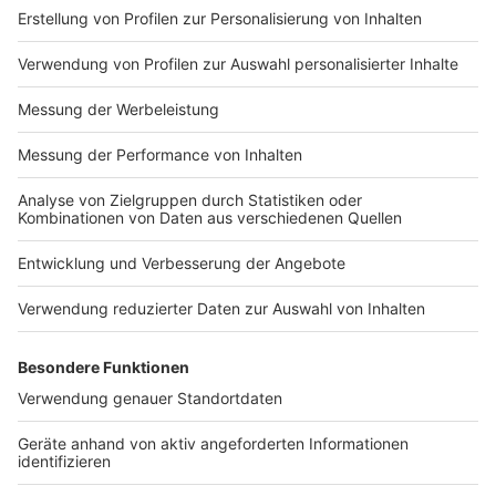
Impressum
Newsletter
Nutzungsbedingungen
Kontakt
Jobs
Studio-Hotline
Presse
Verkehrs-Hotline
Werben
Archiv
ANTENNE BAYERN GROUP
Stiftung ANTENNE BAYERN
hilft