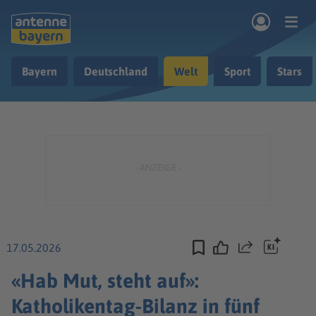
Zum Hauptinhalt springen
Bayern
Deutschland
Welt
Sport
Stars
rogramm
Musik & Radio
Podcasts
Nachrichten
Ratgeber
Kontakt
17.05.2026
Teilen
«Hab Mut, steht auf»:
Katholikentag-Bilanz in fünf