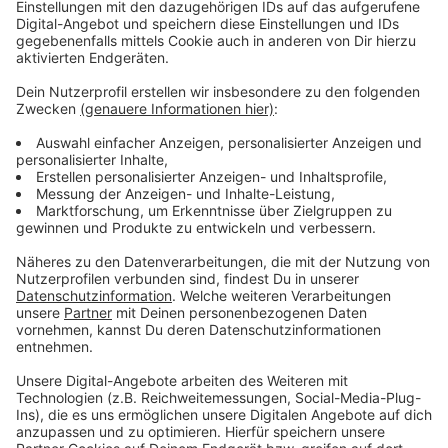
bleiben!
Verpass' nichts mehr - mit unserem kostenlosen
ANTENNE BAYERN Newsletter. Ob Nachrichten,
Lifestyle oder unsere neuesten Aktionen - wir
informieren dich.
Zum Newsletter anmelden
Du möchtest uns etwas sagen?
Studio Hotline
Kontaktformular