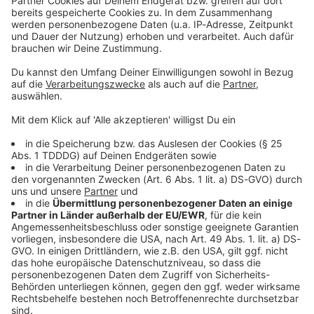
Sprachnachricht
© dpa-infocom, dpa:260517-930-89356/2
DAS KÖNNTE DICH AUCH INTERESSIEREN
Welt