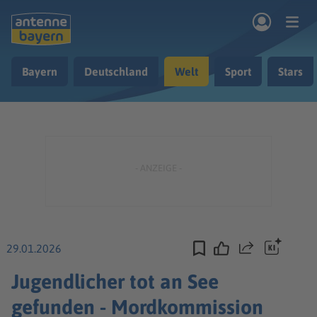
Zum Hauptinhalt springen
Bayern
Deutschland
Welt
Sport
Stars
rogramm
Musik & Radio
Podcasts
Nachrichten
Ratgeber
Kontakt
29.01.2026
Teilen
Jugendlicher tot an See
gefunden - Mordkommission