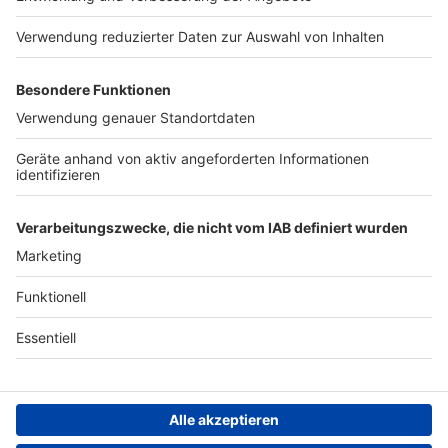
Presse
Verkehrs-Hotline
Werben
Archiv
ANTENNE BAYERN GROUP
Stiftung ANTENNE BAYERN
hilft
Teilnahmebedingungen
Grounding Page ANTENNE
BAYERN
Datenschutz­erklärung
Cookie- und Drittanbieter-
einstellungen