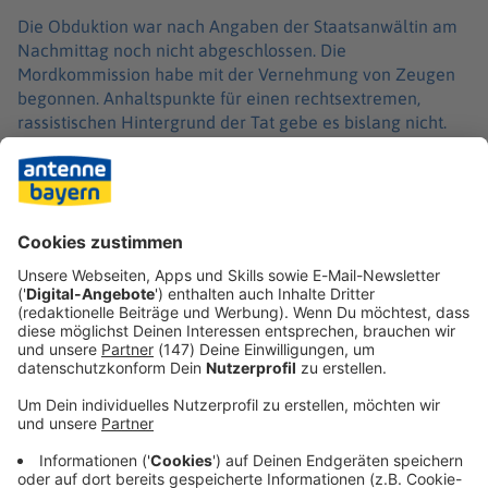
Die Obduktion war nach Angaben der Staatsanwältin am
Nachmittag noch nicht abgeschlossen. Die
Mordkommission habe mit der Vernehmung von Zeugen
begonnen. Anhaltspunkte für einen rechtsextremen,
rassistischen Hintergrund der Tat gebe es bislang nicht.
Die Polizei sucht dringend Zeugen, die Angaben zu dem
Geschehen oder zum Täter machen können. Einen
Verdächtigen gebe es bislang nicht. Unklar sei auch ob
Wertsachen des Jugendlichen fehlen. Die Eltern seien
über den Tod ihres Sohnes informiert worden.