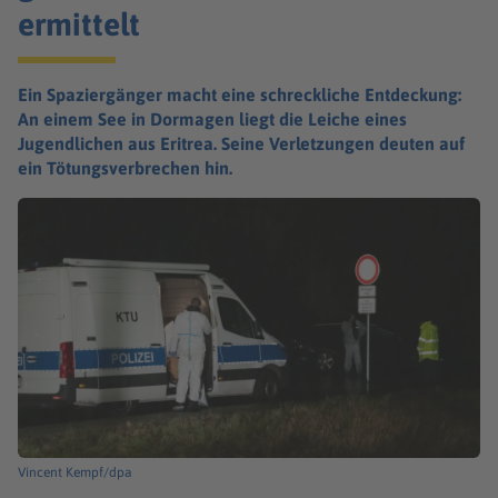
ermittelt
Ein Spaziergänger macht eine schreckliche Entdeckung:
An einem See in Dormagen liegt die Leiche eines
Jugendlichen aus Eritrea. Seine Verletzungen deuten auf
ein Tötungsverbrechen hin.
Vincent Kempf/dpa