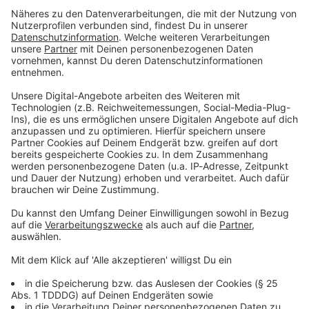
Du möchtest uns etwas sagen?
Studio Hotline
Kontaktformular
Sprachnachricht
© dpa-infocom, dpa:260129-930-612373/4
DAS KÖNNTE DICH AUCH INTERESSIEREN
Welt