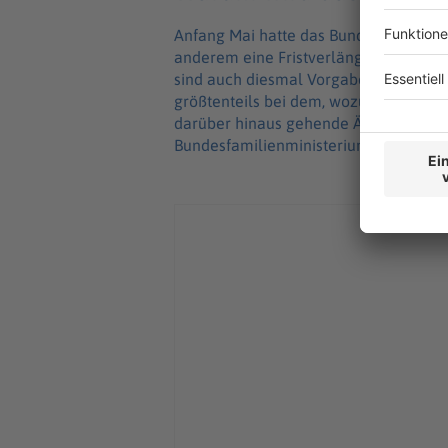
Anfang Mai hatte das Bundeskabinett 
anderem eine Fristverlängerung vorsi
sind auch diesmal Vorgaben der Europ
größtenteils bei dem, wozu man nach 
darüber hinaus gehende Änderungen v
Bundesfamilienministeriums.