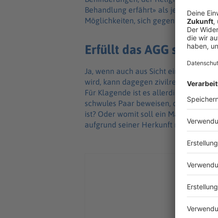
Behandlung erfährt» als jemand andere
Möglichkeiten, sich gegen sexuelle Be
Erfüllt das AGG seinen
Ja, wenn auch aus Sicht einiger Fachl
wird, kann dagegen zivilrechtlich vor
Für Klagende ist es allerdings oft sch
schwules Paar beweisen, dass der Gru
ist? Oder womit soll ein Mann mit tür
aufgrund seiner Herkunft nicht zum 