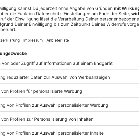
s in einer vergleichbaren Situation. Auch
lästigung zur Wehr zu setzen, umfasst das Gesetz.
 Zweck?
eute nicht in ausreichendem Maße. Wer diskriminiert
gehen und erhält gegebenenfalls eine Entschädigung.
wer, den Nachweis zu führen. Wie will etwa ein
nd für die Absage des Vermieters ihre Homosexualität
kischem Pass belegen, dass ihn der Personalchef
Bewerbungsgespräch eingeladen hat?