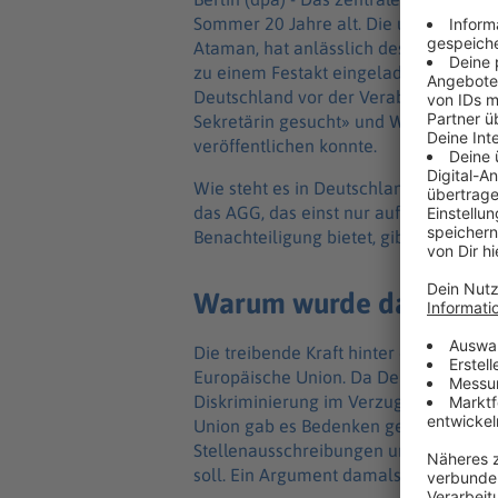
Sommer 20 Jahre alt. Die unabhängige
Ataman, hat anlässlich des Jubiläum
zu einem Festakt eingeladen. In ihrer
Deutschland vor der Verabschiedung 
Sekretärin gesucht» und Wohnungsanz
veröffentlichen konnte.
Wie steht es in Deutschland im Jahr 
das AGG, das einst nur auf Druck aus 
Benachteiligung bietet, gibt es geteilt
Warum wurde das Geset
Die treibende Kraft hinter dem AGG, da
Europäische Union. Da Deutschland mi
Diskriminierung im Verzug war, droht
Union gab es Bedenken gegen das Ges
Stellenausschreibungen und Benachte
soll. Ein Argument damals: Es drohe ein