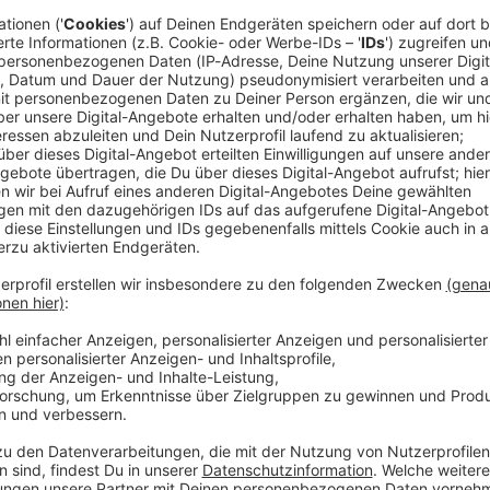
 Bundesbeauftragte für Antidiskriminierung, Ferda
s des Allgemeinen Gleichbehandlungsgesetzes (AGG)
 Begrüßungsrede erinnert sie daran, dass man in
des AGG Stellenangebote wie «junge, schlanke
eigen wie «Wohnung zu vermieten, nur an Deutsche»
2026 tatsächlich um die Gleichbehandlung? Dazu, ob
Brüssel geschaffen wurde, heute effektiven Schutz vor
e Auffassungen.
z damals beschlossen?
s am 18. August 2006 in Kraft trat, war die
t der Umsetzung von EU-Richtlinien zum Schutz vor
en hohe Bußgelder. Vor allem aus den Reihen der
etz, das unter anderem diskriminierende
iligung bei der Vermietung von Wohnraum verhindern
 Eingriff in die Vertragsfreiheit.