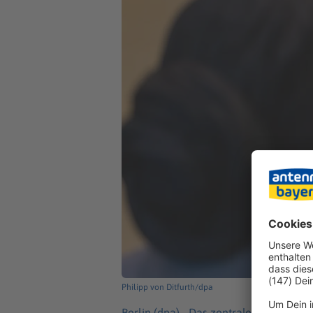
Philipp von Ditfurth/dpa
Berlin (dpa) -
Das zentrale deutsche B