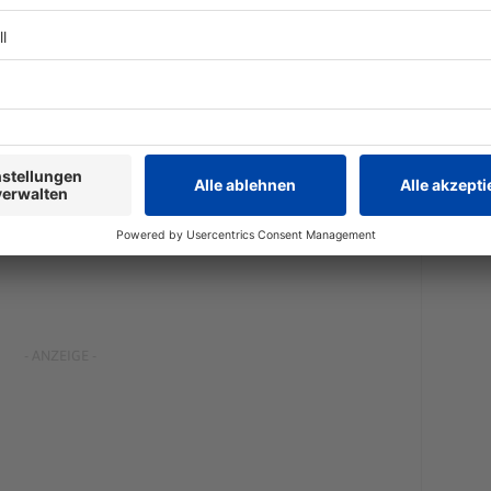
eine AGG-Reform auf den Weg gebracht, die unter
eht. Hintergrund der eher geringfügigen Änderungen
äischen Union. Man wolle es bei der Reform
europäischem Recht verpflichtet sei, belassen und
ermeiden, sagt ein Sprecher des