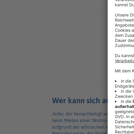
Wer kann sich auf das G
Jeder, der benachteiligt wird - etwa i
beim Mieten einer Wohnung. Eine Ben
aufgrund der ethnischen Herkunft, des
Behinderungen, der Religion oder sein