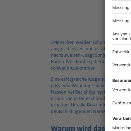
«Menschen werden schon allein aufgr
ausgeschlossen, und es ist nur schwe
nachzuweisen», sagt Sonja Kosche vom 
Baden-Württemberg berät. Auch gegen d
schwer anzukommen.
Eine erfolgreiche Klage sorgte im Janu
dass eine Wohnungssuchende, die weg
Hessen bei Besichtigungsterminen dis
erhält. Die in Deutschland geborene F
erhalten. Um die Diskriminierung zu b
deutsch klingenden Namens erneut ko
Warum wird das AGG jet