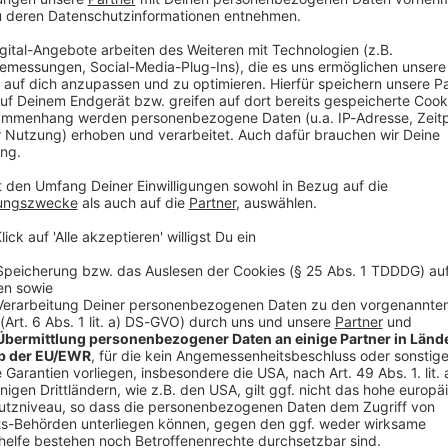
V
Ne
od
esetz berufen?
n der Arbeitswelt oder beim Kauf beziehungsweise
achteiligung gemäß AGG liegt vor, wenn ein Mensch
 Alters, des Geschlechts, aufgrund von
er sexuellen Identität eine «weniger günstige