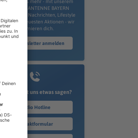
erpass' nichts mehr - mit unserem
kostenlosen ANTENNE BAYERN
wsletter. Ob Nachrichten, Lifestyle
er unsere neuesten Aktionen - wir
informieren dich.
Zum Newsletter anmelden
Du möchtest uns etwas sagen?
Studio Hotline
Kontaktformular