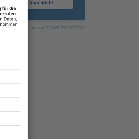
Sprachnachricht
© dpa-infocom, dpa:260609-930-193279/2