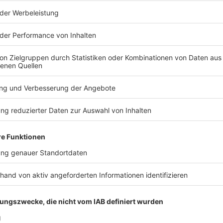
to, aber auch Entlastungen
ücksichtigen nicht, wie viele Versicherte bei jeder
ingt etwas darüber aus, wie hoch der Zusatzbeitrag
ten ist.
Euro würde ein Anstieg des Zusatzbeitrags um 0,23
r netto im Monat bedeuten. Gutverdiener werden im
gemäße Anhebung der sogenannten
en Renten- und Krankenkassenbeiträgen stärker
uch wieder Entlastungen bei der Einkommensteuer
erfreibeträge) in Kraft getreten, dazu kommt eine
urch an anderer Stelle mehr vom Brutto bleibt.
 weiter
es Jahr? Ein wesentlicher Grund sind die immer