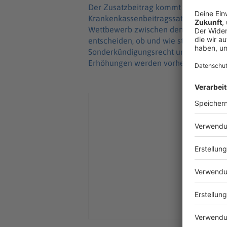
Der Zusatzbeitrag kommt zum feststeh
Krankenkassenbeitragssatz von 14,6 P
Wettbewerb zwischen den Kassen zu fö
entscheiden, ob und wie stark sie ihn 
Sonderkündigungsrecht und können zu
Erhöhungen werden vorher per Brief a