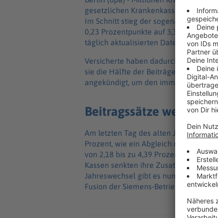
gesetzlichen Krankenkassen in Deutsc
Im Schnitt stieg der sogenannte Zusat
0,23 Prozentpunkte auf 3,36 Prozent d
täglich aktualisierten Daten des Spit
Versicherte haben dadurch etwas weni
sie die Hälfte der Beiträge tragen. Di
angekündigt, um den immerwährenden
Beitragssätze werden ta
Am letzten Tag des alten Jahres lag de
Prozent, wie ein Abgleich mit den Wert
von 2,18 bis zu 4,39 Prozent. 48 Kas
Kassen senkten ihre Zusatzbeiträge. Z
Jahreswechsel gibt es nunmehr 93 stat
Fusion der Siemens-Betriebskrankenka