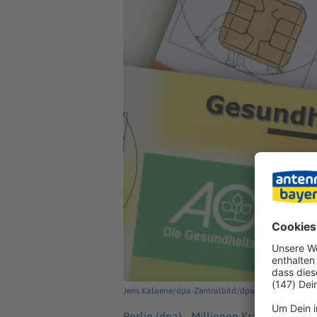
Jens Kalaene/dpa-Zentralbild/dpa
Berlin (dpa) -
Millionen Krankenversic