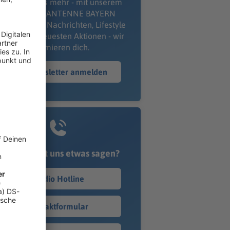
erpass' nichts mehr - mit unserem
kostenlosen ANTENNE BAYERN
wsletter. Ob Nachrichten, Lifestyle
er unsere neuesten Aktionen - wir
informieren dich.
Zum Newsletter anmelden
Du möchtest uns etwas sagen?
Studio Hotline
Kontaktformular