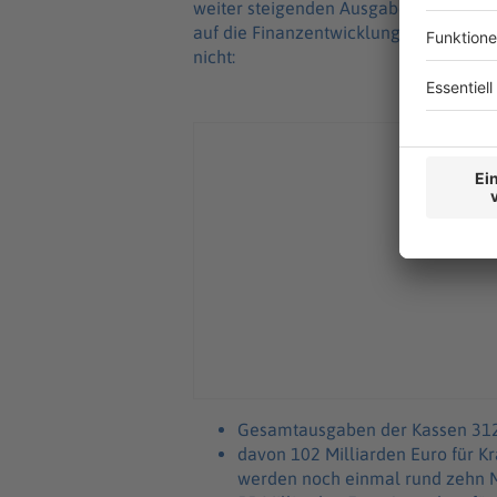
weiter steigenden Ausgaben im Gesun
auf die Finanzentwicklung zeigt. Absc
nicht:
Gesamtausgaben der Kassen 312 
davon 102 Milliarden Euro für K
werden noch einmal rund zehn M