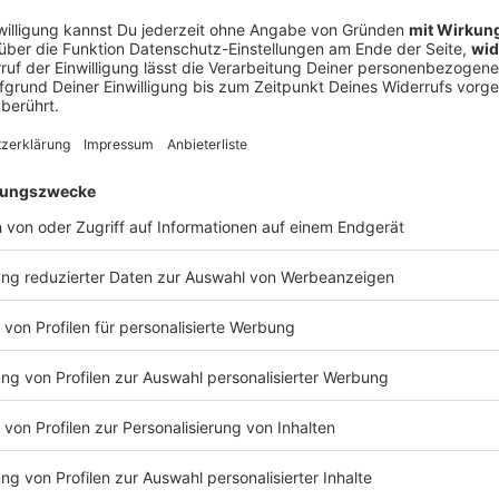
enden und für alle gültigen
rozent hinzu und wurde einst eingeführt, um
rdern. Am Ende kann jede Krankenkasse für sich
anhebt. Versicherte haben bei einer Erhöhung ein
 einem günstigeren Anbieter wechseln. Die
ngekündigt.