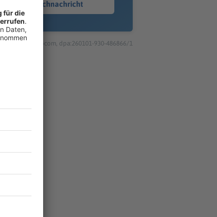
Sprachnachricht
© dpa-infocom, dpa:260101-930-486866/1