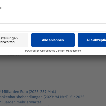
dheitswesen. Die Summen sind enorm, wie ein Blick
hließende Zahlen liegen für 2024 vor, für 2025 noch
Milliarden Euro (2023: 289 Mrd.)
rankenhausbehandlungen (2023: 94 Mrd.), für 2025
illiarden mehr erwartet.