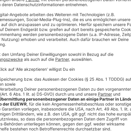
V
Ne
od
ht zu klein
 die Zusatzbeiträge zur Krankenversicherung
tte der Bundesrat vor Weihnachten noch ein Sparpaket
 Kliniken bremsen soll. Einige große Kassen hatten
eswechsel angekündigt. Sie halten das Sparpaket für