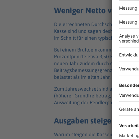
Weniger Netto vom Brut
Die errechneten Durchschnittswerte ber
Kasse sind und sagen deshalb nur bed
im Schnitt für einen typischen Versicher
Bei einem Bruttoeinkommen von 3.000 
Prozentpunkte etwa 3,50 Euro wenige
neuen Jahr zudem durch eine turnus
Beitragsbemessungsgrenzen mit höher
belastet als im alten Jahr.
Zum Jahreswechsel sind allerdings a
(höherer Grundfreibetrag, höhere Kind
Ausweitung der Pendlerpauschale, wod
Ausgaben steigen immer
Warum steigen die Kassenbeiträge jed