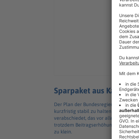
Sparpaket aus Kassensic
Der Plan der Bundesregierung war es,
kurzfristig stabil zu halten. Dafür ha
verabschiedet, das vor allem Kosten in
trotzdem Beitragserhöhungen zum Jahr
zu klein.