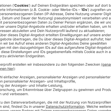
hland haben zum Jahreswechsel die Beiträge erhöht.
zbeitrag, den die Kassen selbst erheben können, um
es beitragspflichtigen Einkommens an. Das geht aus
zenverbandes der Krankenkassen (GKV) hervor.
ger Netto vom Brutto, Arbeitgeber mehr Kosten, da
e Regierung hat für das neue Jahr Reformen
 Anstieg zu bremsen.
gesaktuell veröffentlicht
r durchschnittliche Zusatzbeitragssatz noch bei 3,13
en vom Vortag zeigt. Die Bandbreite reicht aktuell
sen nahmen demnach keine Beitragsanhebung vor, zwei
u einer Kasse liegen keine Daten vor. Seit dem
t wie zuvor 94 gesetzliche Kassen. Grund ist eine
sse mit der BKK Voralb.