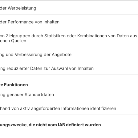
es 1979 gestürzten Schahs, hatte für Donnerstag und
 Iran seit Ende Dezember. Ausgelöst wurden die
rtschaftskrise und einen plötzlichen Absturz der
an gingen daraufhin wütende Händler auf die Straße.
uf das ganze Land ausgeweitet.
emonstranten ums Leben, wie die in Oslo ansässige
n Rights (IHRNGO) mitteilte. «Die Fakten zeigen,
 gewalttätiger und umfassender werden», sagte
.