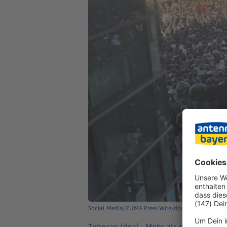
Social Media/ZUMA Press Wire/dpa
Teheran (dpa) -
Mehr als eine Woche n