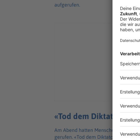
aufgerufen.
«Tod dem Diktator» hall
Am Abend hatten Menschen von Fenste
gerufen. «Tod dem Diktator» und «Das 