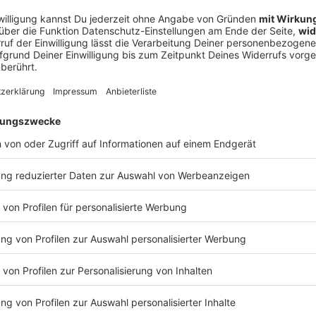
t über die Dächer
rn und Balkonen Slogans gegen die Staatsmacht
ist der letzte Kampf, Pahlavi kommt zurück», hallte