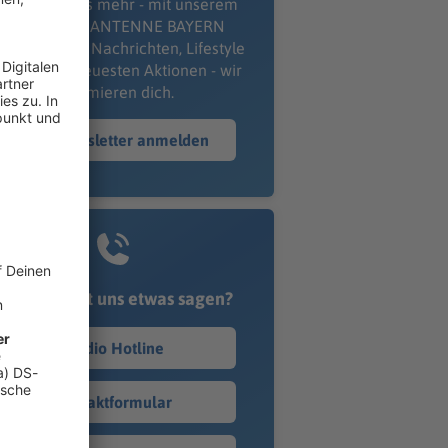
erpass' nichts mehr - mit unserem
kostenlosen ANTENNE BAYERN
wsletter. Ob Nachrichten, Lifestyle
er unsere neuesten Aktionen - wir
informieren dich.
Zum Newsletter anmelden
Du möchtest uns etwas sagen?
Studio Hotline
Kontaktformular