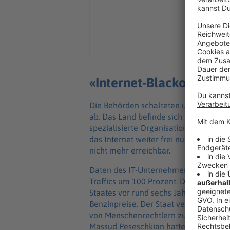
«Internet-Blackout» inm
Die Behörden schalteten unterdessen 
ab. Das Land befinde sich in einem «In
spezialisierte Organisation Netblocks. 
das Internet weiter frei nutzen könne
nicht mehr erreichbar.
Daten des IT-Unternehmens Cloudflar
Traffics um 100 Prozent. Die vollstän
Staates vor rund sechs Jahren: Damal
Benzinpreise. Der Staat verhängte ei
von Menschenrechtlern zufolge Hunde
Massud Peseschkian hatte die Sicherh