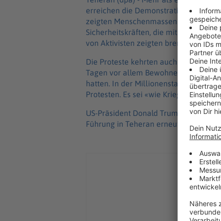
erreichen die Demonstrationen in Teh
zeigten Menschenmassen in der Haupt
Sicherheitskräften, die mit Träneng
von Aktivisten zeigten brennende Fahr
Die Proteste kehrten auch in viele a
Tagen vor allem Bewohnerinnen und B
hatten. In der Millionenstadt Maschh
Protesten. Es sei «wie Krieg», beschr
US-Präsident Donald Trump solidarisi
Führung in Teheran erneut.