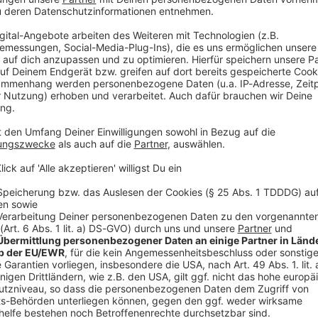
V
Ne
od
itten der Proteste
den weltweiten Internetzugang für die Bevölkerung
ternet-Blackout», berichtete die auf Netzsperren
Ein kleiner Teil des Militär- und Machtapparats dürfte
n. Auch per Telefon waren Kontakte im Iran zunächst
e zeigten am Donnerstag einen Einbruch des Web-
dige Internetsperre erinnert an das Vorgehen des
s protestierten vor allem Menschen wegen steigender
ne fast einwöchige Sperre, während der Schätzungen
rte Demonstrierende getötet wurden. Präsident
eitskräfte am Mittwoch noch zur Zurückhaltung