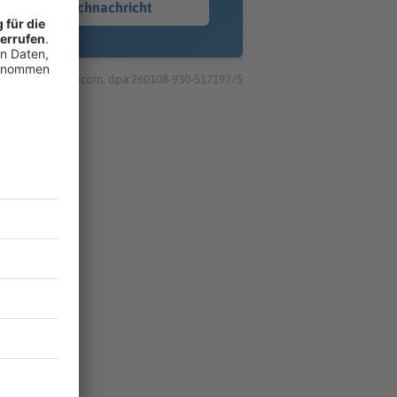
Sprachnachricht
© dpa-infocom, dpa:260108-930-517197/5