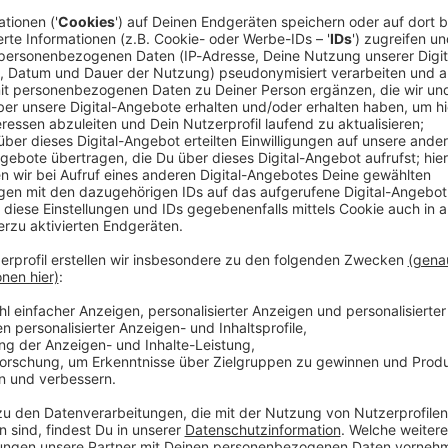
eran einen Höhepunkt. Videos in sozialen Medien
stadt. Augenzeugen berichteten von
as gegen vermummte Demonstranten vorgingen. Videos
zeuge der Sicherheitskräfte in Teheran.
ndere Metropolen zurück, nachdem in den vergangenen
ewohner der westlichen Provinzen demonstriert
ad im Nordosten berichteten Augenzeugen von großen
ieben Einwohner die Szenen auf den Straßen.
erte sich mit den Demonstrierenden und drohte der