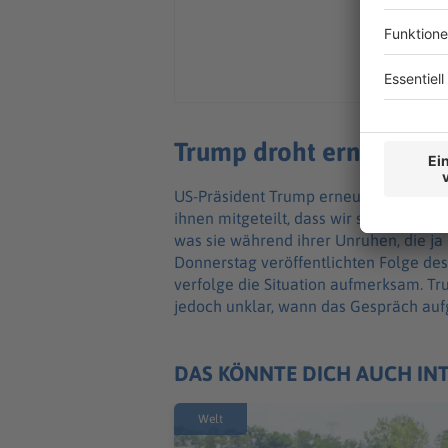
Trump droht erneut der 
US-Präsident Trump erneuerte eine Dr
ihnen mitgeteilt, dass wir sie hart bes
was sie während ihrer Unruhen, die ja
Donnerstag veröffentlichten Folge de
verfolge die Situation aufmerksam. Tr
jedoch unklar, wann das Gespräch auf
DAS KÖNNTE DICH AUCH IN
Welt