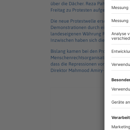
über die Dächer. Reza Pahlavi, Sohn d
Freitag zu Protesten aufgerufen.
Die neue Protestwelle erschüttert den
Demonstrationen durch eine massive Wi
landeseigenen Währung Rial. In Teher
Inzwischen haben sich die Proteste a
Bislang kamen bei den Protesten 45 D
Menschenrechtsorganisation Iran Huma
dass die Repressionen von Tag zu Tag
Direktor Mahmood Amiry-Moghaddam