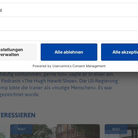
Staatsführung in Teheran
ohung an die Staatsführung in Teheran. «Ich habe
trafen werden, falls sie anfangen, Menschen zu töten,
 häufig vorkommen, gerne tun», sagte er in einer am
s Podcasts «The Hugh Hewitt Show». Die US-Regierung
ump lobte die Iraner als «mutige Menschen». Es war
gezeichnet wurde.
TERESSIEREN
Welt
Welt