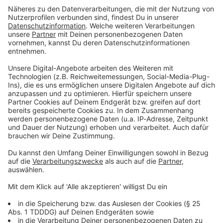
Du möchtest uns etwas sagen?
Studio Hotline
Kontaktformular
Sprachnachricht
© dpa-infocom, dpa:260101-930-488258/1
DAS KÖNNTE DICH AUCH INTERESSIEREN
Welt