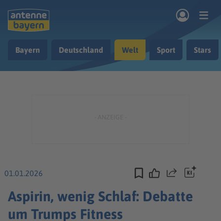
Zum Hauptinhalt springen
Bayern
Deutschland
Welt
Sport
Stars
rogramm
Musik & Radio
Podcasts
Nachrichten
Ratgeber
Kontakt
01.01.2026
Teilen
Aspirin, wenig Schlaf: Debatte
um Trumps Fitness