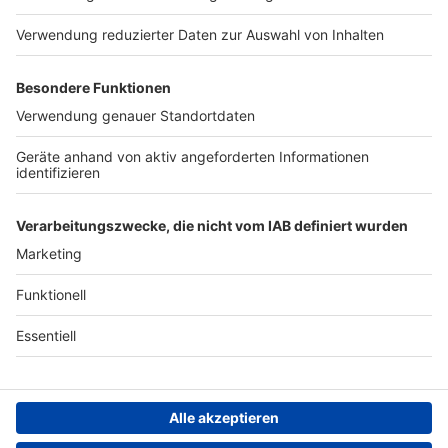
Presse
Verkehrs-Hotline
Werben
Archiv
ANTENNE BAYERN GROUP
Stiftung ANTENNE BAYERN
hilft
Teilnahmebedingungen
Grounding Page ANTENNE
BAYERN
Datenschutz­erklärung
Cookie- und Drittanbieter-
einstellungen