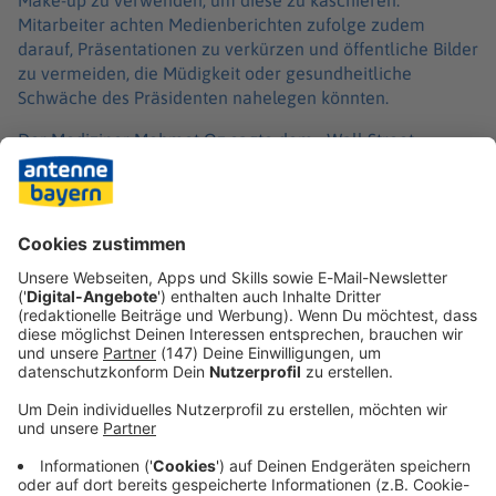
Mitarbeiter achten Medienberichten zufolge zudem
darauf, Präsentationen zu verkürzen und öffentliche Bilder
zu vermeiden, die Müdigkeit oder gesundheitliche
Schwäche des Präsidenten nahelegen könnten.
Der Mediziner Mehmet Oz sagte dem «Wall Street
Journal», Trump wirke geistig präsent und in komplexen
Themen sicher. Politische Entscheidungen könne man
diskutieren – Anzeichen geistiger Einschränkungen sehe
er nicht.