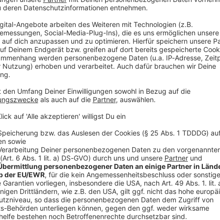
V
Ne
od
hutdown kommen?
 Von einem Shutdown spricht man, wenn der
r für die Arbeit von Bundesbehörden fließt, weil eine
sste im US-Kongress rechtzeitig beschlossen werden,
lamentskammern - Repräsentantenhaus und Senat -
 die Republikanische Partei Trumps eine hauchdünne
, sind sie aber auf Stimmen der Demokraten
 Stimmen erreicht werden müssen. Traditionell
Druckmittel, um ihre politischen Forderungen an die
tionellen Demokraten drohen nun, Teilen des