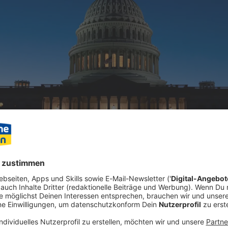
ugausfälle, Beamte bekamen kein Gehalt, Bedürftige