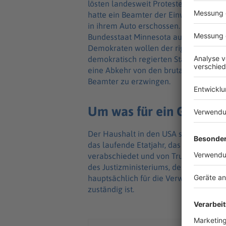
lösten landesweit Proteste aus. Weni
hatte ein Beamter der Einwanderungs
in ihrem Auto erschossen. Die Wut und
Bundesstaat Minnesota auslöste, spiege
Demokraten wollen der rigorosen Absc
demokratisch regierten Städten einen 
eine Abkehr von den brutalen Einsat
Beamter zu erzwingen.
Um was für ein Gesetze
Der Haushalt in den USA stützt sich au
das laufende Etatjahr, das bis Ende S
verabschiedet und von Trump unterzei
des Justizministeriums, des Handelsmi
hauptsächlich für die Verwaltung von
zuständig ist.