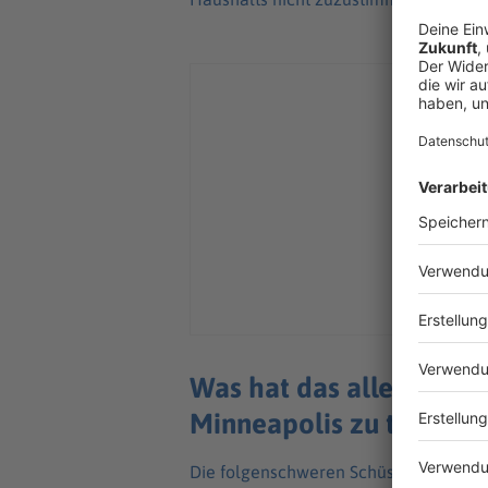
Was hat das alles mit d
Minneapolis zu tun?
Die folgenschweren Schüsse auf zwei