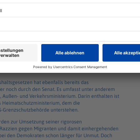
haltsgesetzen hat ebenfalls bereits das
er noch durch den Senat. Es umfasst unter anderem
-, Außen- und Verkehrsministerium. Darin enthalten ist
s Heimatschutzministerium, dem die
S-Grenzschutzbehörde unterstehen.
örden zur Umsetzung seiner rigorosen
ie Razzien gegen Migranten und damit einhergehenden
bei den Demokraten schon länger für Unmut. Doch