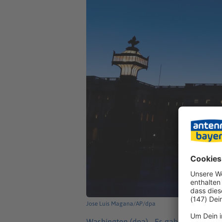
Jose Luis Magana/AP/dpa
Washington (dpa) -
Es gab Tausende Fl