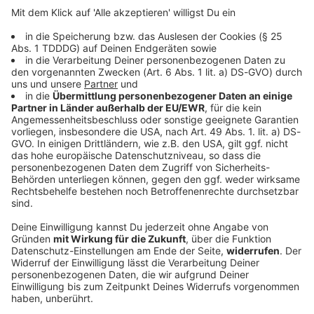
DAS KÖNNTE DICH AUCH INTERESSIEREN
Welt
Waldbrand am Vulkan Bromo: Sperrungen für
Touristen
Ein Waldbrand hat den Nationalpark am berühmten
Vulkan Bromo auf Java erfasst. Wegen der Flammen
wurden Teile eines der beliebtesten Ausflugsziele
Indonesiens gesperrt.