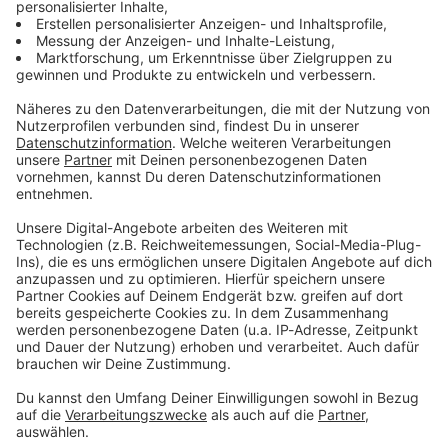
Zum Newsletter anmelden
Du möchtest uns etwas sagen?
Studio Hotline
Kontaktformular
Sprachnachricht
© dpa-infocom, dpa:260108-930-512265/4