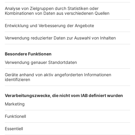
Nutzungsbedingungen
Kontakt
Jobs
Studio-Hotline
Presse
Verkehrs-Hotline
Werben
Archiv
ANTENNE BAYERN GROUP
Stiftung ANTENNE BAYERN
hilft
Teilnahmebedingungen
Grounding Page ANTENNE
BAYERN
Datenschutz­erklärung