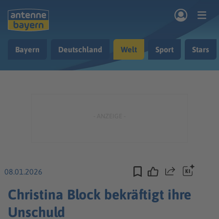
Zum Hauptinhalt springen
Bayern
Deutschland
Welt
Sport
Stars
rogramm
Musik & Radio
Podcasts
Nachrichten
Ratgeber
Kontakt
08.01.2026
Teilen
Christina Block bekräftigt ihre
Unschuld