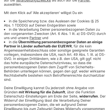
DAS KÖNNTE DICH AUCH INTERESSIEREN
Welt
Wasserarme Donau wird zur
Asservatenkammer der Geschichte
Der Rekord-Tiefstand des großen europäischen
Stroms legt Relikte aus verschiedenen Epochen frei.