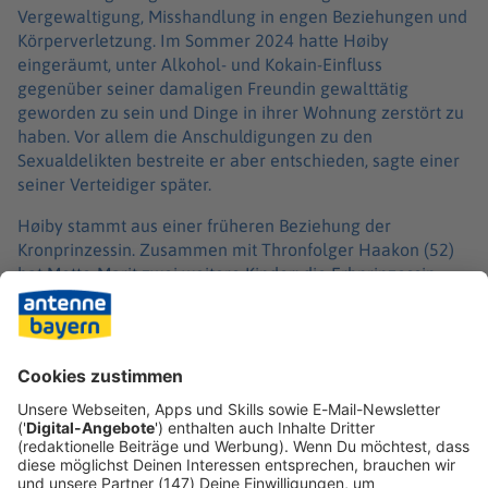
Vergewaltigung, Misshandlung in engen Beziehungen und
Körperverletzung. Im Sommer 2024 hatte Høiby
eingeräumt, unter Alkohol- und Kokain-Einfluss
gegenüber seiner damaligen Freundin gewalttätig
geworden zu sein und Dinge in ihrer Wohnung zerstört zu
haben. Vor allem die Anschuldigungen zu den
Sexualdelikten bestreite er aber entschieden, sagte einer
seiner Verteidiger später.
Høiby stammt aus einer früheren Beziehung der
Kronprinzessin. Zusammen mit Thronfolger Haakon (52)
hat Mette-Marit zwei weitere Kinder: die Erbprinzessin
Ingrid Alexandra (21) und den Prinzen Sverre Magnus (20).
Høiby gehört zwar zur Königsfamilie, trägt aber keinen
Prinzentitel und ist auch kein offizielles Mitglied des
norwegischen Königshauses.