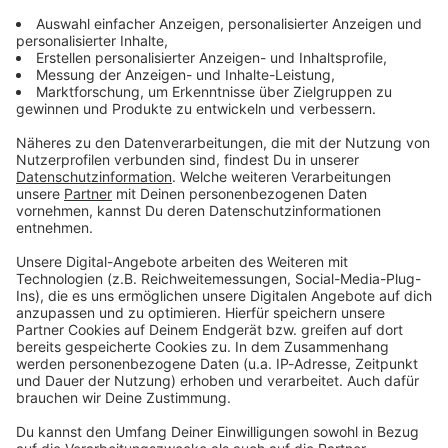
Zum Newsletter anmelden
Du möchtest uns etwas sagen?
Studio Hotline
Kontaktformular
Sprachnachricht
© dpa-infocom, dpa:260119-930-566804/1