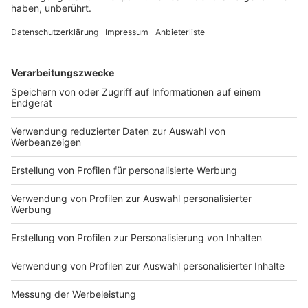
Darunter sind Kriegswracks, Minen und sogar
Mammutknochen. Was uns das über die Region
erzählt.
DEINE GEMERKTEN ARTIKEL
Du hast dir noch keine Artikel gemerkt
Markiere sie hierfür mit einem