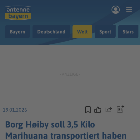
Zum Hauptinhalt springen
Bayern
Deutschland
Welt
Sport
Stars
rogramm
Musik & Radio
Podcasts
Nachrichten
Ratgeber
Kontakt
19.01.2026
Teilen
Borg Høiby soll 3,5 Kilo
Marihuana transportiert haben