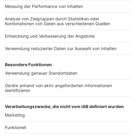
Impressum
Newsletter
Nutzungsbedingungen
Kontakt
Jobs
Studio-Hotline
Presse
Verkehrs-Hotline
Werben
Archiv
ANTENNE BAYERN GROUP
Stiftung ANTENNE BAYERN
hilft
Teilnahmebedingungen
Grounding Page ANTENNE
BAYERN