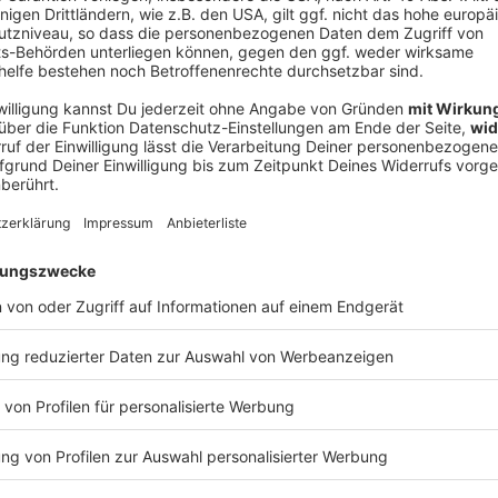
V
Ne
od
 der Soldaten
, dass Deutschland und andere europäische Nato-
ge Soldaten für die Erkundungsmission geschickt
der Verbündeten seien dort «für unbekannte Zwecke».
ion» für die Sicherheit, den Schutz und das Überleben