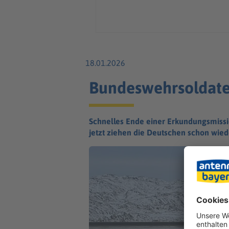
18.01.2026
Bundeswehrsoldate
Schnelles Ende einer Erkundungsmission
jetzt ziehen die Deutschen schon wied