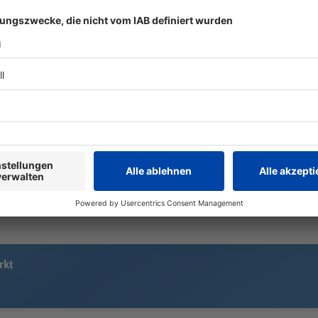
Chef für höhere
über Waffe
Mehrwertsteuer
entgegen u
Höhere Steuern und damit höhere
Gibt es im US
Preise für Brot, Butter und Obst:
Iran-Kriegs 
Darauf zielt ein Vorschlag von
und Munitio
Ökonom Clemens Fuest. Er will
droht zumind
Einheitlichkeit bei der
verbreiten, j
Mehrwertsteuer und im Gegenzug
manche entlasten.
rkt