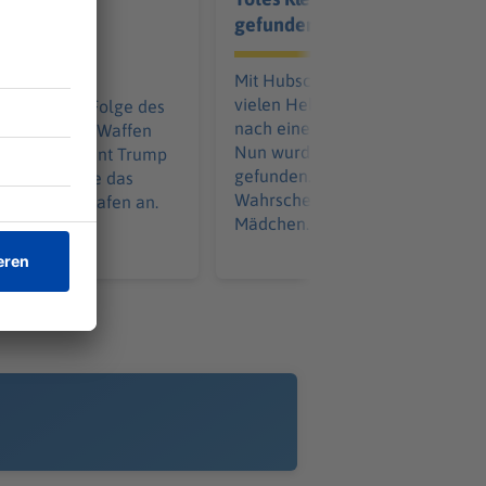
nengpässe
gefunden
nd droht
Mit Hubschrauber, Drohnen und
vielen Helfern suchte die Polizei
-Militär als Folge des
nach einer vermissten Dreijähri
Engpässe bei Waffen
Nun wurde ein totes Kleinkind
n? US-Präsident Trump
gefunden. Es ist mit hoher
est allen, die das
Wahrscheinlichkeit das kleine
etzt lange Strafen an.
Mädchen.