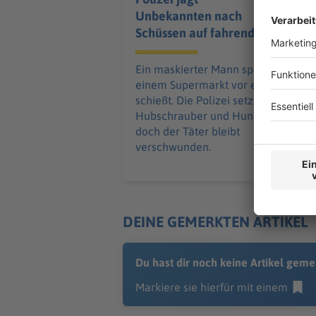
Unbekannten nach
Schüssen auf fahrendes
Auto
Ein maskierter Mann springt nahe
einem Supermarkt vor ein Auto und
schießt. Die Polizei setzt
Hubschrauber und Hunde ein –
doch der Täter bleibt
verschwunden.
DEINE GEMERKTEN ARTIKEL
Du hast dir noch keine Artikel geme
Markiere sie hierfür mit einem