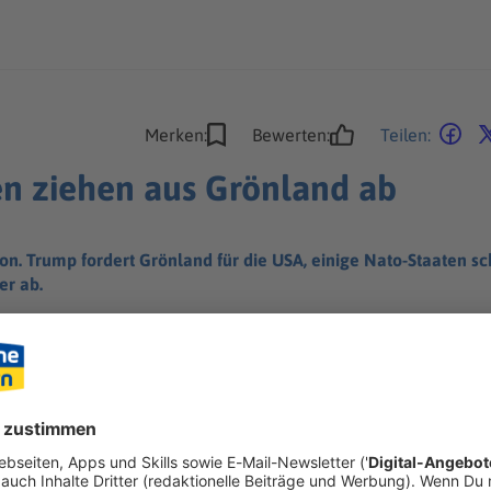
Merken:
Bewerten:
Teilen:
n ziehen aus Grönland ab
. Trump fordert Grönland für die USA, einige Nato-Staaten schi
er ab.