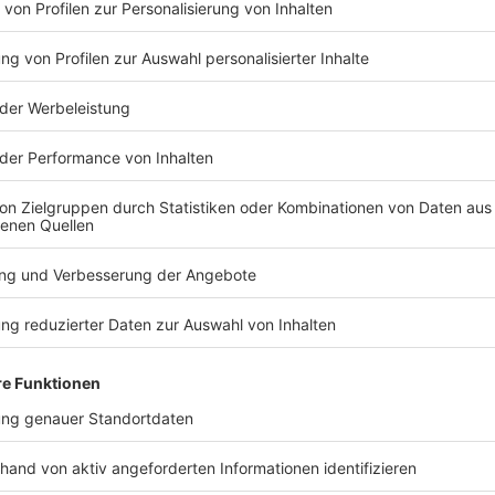
hland und Frankreich, hatten Soldaten auf die Insel
 Arktis sicher sei und inwiefern Deutschland mit
önne, hieß es dazu aus Verteidigungsministerium.
n kündigte Trump zusätzliche Zölle an.
ind anders als Trump der Meinung, dass Grönland
 müsse, um die Arktis zu schützen. Sondern dies
en.
TERESSIEREN
Welt
Welt
19 Prozent auf alles? Ifo-
Trump tritt