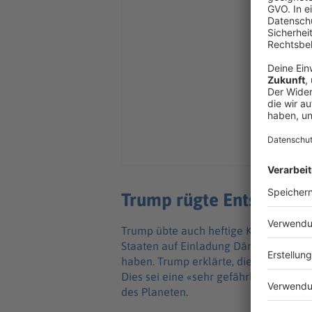
Trump rügte Entsendung
Trump übte auch heftige Kritik daran
Staaten auf Einladung Dänemarks eini
haben. Trump erklärte, die Soldaten 
Dies sei eine «sehr gefährliche Situat
des Planeten.