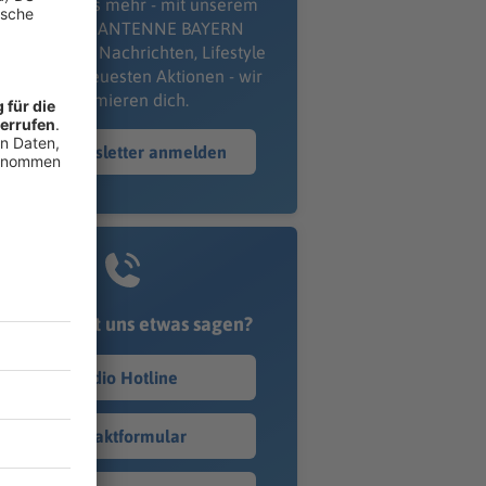
erpass' nichts mehr - mit unserem
kostenlosen ANTENNE BAYERN
wsletter. Ob Nachrichten, Lifestyle
er unsere neuesten Aktionen - wir
informieren dich.
Zum Newsletter anmelden
Du möchtest uns etwas sagen?
Studio Hotline
Kontaktformular