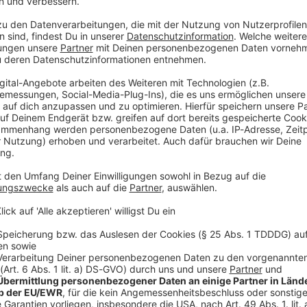
ie Arktisinsel mit einem Zivilflugzeug in Richtung
perativen Führungskommandos der Deutschen Presse-
ichtet. US-Präsident Donald Trump hatte am Samstag
an der Erkundungsmission beteiligte Länder zu
tagabend deutscher Zeit in Nuuk, um die Bedingungen
aften. Die Ankunft hatte sich um einen Tag
ewesen, dass sich der Einsatz über drei Tage
tte es dann geheißen, es sei nicht absehbar, wie
kommandos, das Team habe den Auftrag erfüllt. «Die
 kommenden Tagen ausgewertet.»
erneut ultimativ darauf gepocht, das zu Dänemark
eiben. Er begründet dies mit Sicherheitsbedenken
urch China und Russland in der Region.