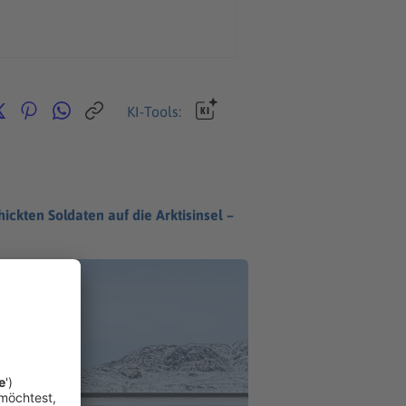
KI-Tools:
ckten Soldaten auf die Arktisinsel –