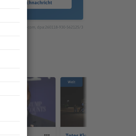
Sprachnachricht
© dpa-infocom, dpa:260118-930-562125/3
Welt
 Berichten
Totes Kleinkind in Preetz