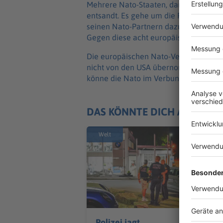
Mehrere Nato-Staaten, darunter Deutsc
entsandt. Es gehe um die Frage, ob die
seinen Nato-Partnern dazu beitragen k
Gegen diese acht europäischen Staate
Die europäischen Nato-Verbündeten s
nicht von den USA übernommen werden
könne die Nato im Verbund übernehm
DAS KÖNNTE DICH AUCH IN
Welt
Polizei jagt