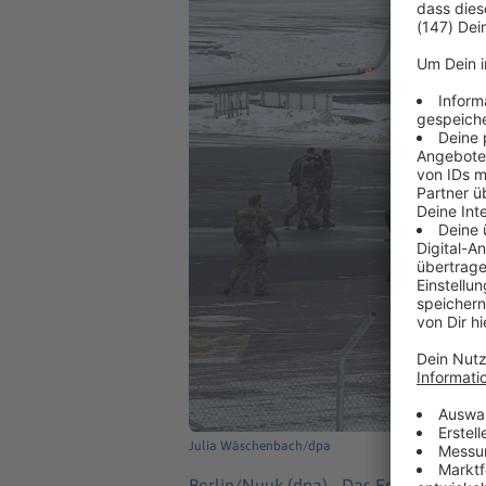
Julia Wäschenbach/dpa
Berlin/Nuuk (dpa) -
Das Erkundungstea