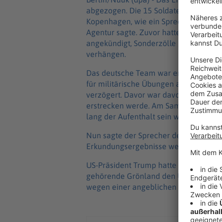
abgezogen. Die 15 Soldaten verließen d
Kopenhagen, wie ein Sprecher des O
Agentur sagte. Zuvor hatte «Bild» ber
angekündigt, Sonderzölle gegen acht 
verhängen.
Das deutsche Team war erst seit Frei
für militärische Übungen auszukundsch
verzögert. Davor war davon die Rede g
erstrecken werde. Am Samstagabend ha
lang der Aufenthalt sein werde.
Nun sagte der Sprecher des Führungs
Erkundungsergebnisse werden in den
US-Präsident Trump hatte am Samstag 
gehörende Grönland den USA einzuverl
wegen einer angeblichen Bedrohung d