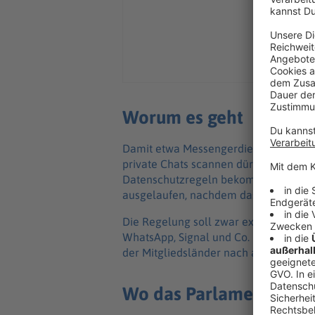
Worum es geht
Damit etwa Messengerdienste zur Bekä
private Chats scannen dürfen, sollen 
Datenschutzregeln bekommen. Die ist g
ausgelaufen, nachdem das Europaparla
Die Regelung soll zwar explizit kein 
WhatsApp, Signal und Co. mittlerweile
der Mitgliedsländer nach aber automa
Wo das Parlament Ände