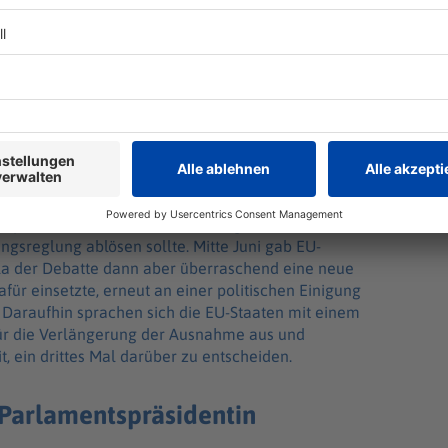
den parallel laufenden Verhandlungen über eine
gsreglung ablösen sollte. Mitte Juni gab EU-
la der Debatte dann aber überraschend eine neue
afür einsetzte, erneut an einer politischen Einigung
 Daraufhin sprachen sich die EU-Staaten mit einem
für die Verlängerung der Ausnahme aus und
 ein drittes Mal darüber zu entscheiden.
n Parlamentspräsidentin