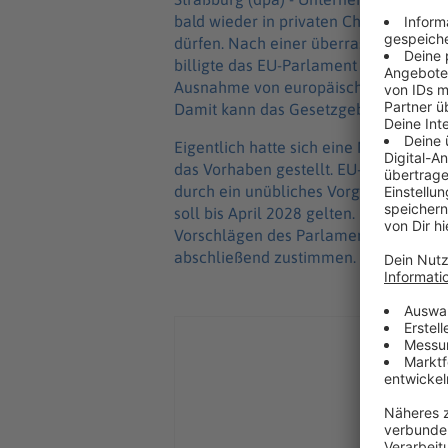
bald wieder in privaten Chats nach H
dürfen. Nach einer überraschenden W
billigte das EU-Parlament in einer ch
Ausnahme von europäischen Datenschu
Damit kann das Gesetzgebungsverfah
Eigentlich hatte sich eine Mehrheit d
das Vorhaben gestellt. EU-Parlaments
durch ein unübliches Vorgehen aber w
soll bis April 2028 gelten. Bevor sie 
Vorschlägen des Parlaments Stellung 
abschließend zustimmen.