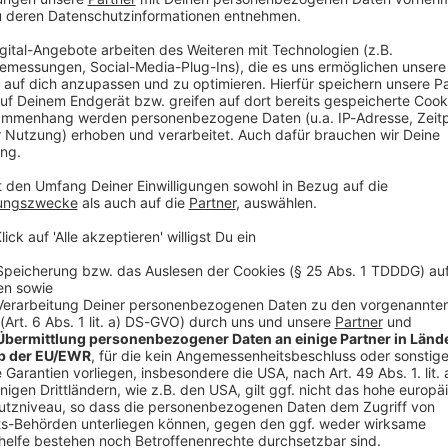
V
Ne
od
mpfung von Kinderpornografie auf ihrer Plattform
sie eine spezielle Ausnahme von den strengen EU-
rundsätzlich nicht neu, war aber im April
ment sie nicht unverändert verlängern wollte.
Aufbrechen der Ende-zu-Ende-Verschlüsselung, die bei
 Standard ist, ermöglichen. Sie erlaubt dem Vorschlag
tisierte Scans auf den Endgeräten.
rungen will