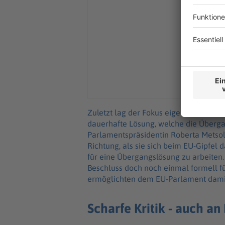
Zuletzt lag der Fokus eigentlich auf 
dauerhafte Lösung, welche die Übergan
Parlamentspräsidentin Roberta Metso
Richtung, als sie sich beim EU-Gipfel d
für eine Übergangslösung zu arbeiten.
Beschluss doch noch einmal formell 
ermöglichten dem EU-Parlament damit,
Scharfe Kritik - auch a