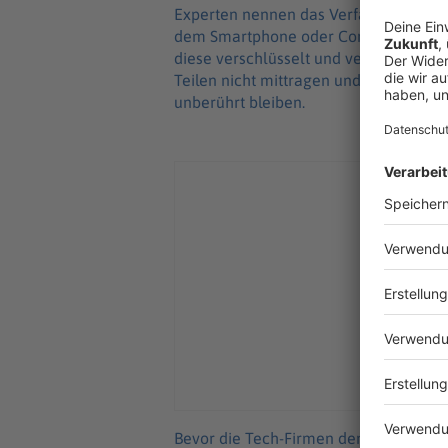
Experten nennen das Verfahren «Client
dem Smartphone oder Computer den Inh
diese verschlüsselt und verschickt we
Teilen nicht mittragen und verlangt, d
unberührt bleiben.
Bevor die Tech-Firmen den Behörden ih