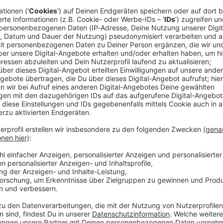
inweisen auf sexuellen Kindesmissbrauch suchen
ende in der Debatte um die sogenannte Chatkontrolle
aotischen Abstimmung grundsätzlich eine befristete
tzregeln, verlangte aber Änderungen am Vorschlag.
ren weitergehen.
er Abgeordneten vor über drei Monaten bereits gegen
präsidentin Roberta Metsola brachte das Thema
ieder zurück auf die Agenda. Die Übergangsregelung
in Kraft treten kann, muss die EU-Kommission zu den
beziehen und der Rat der Mitgliedsländer