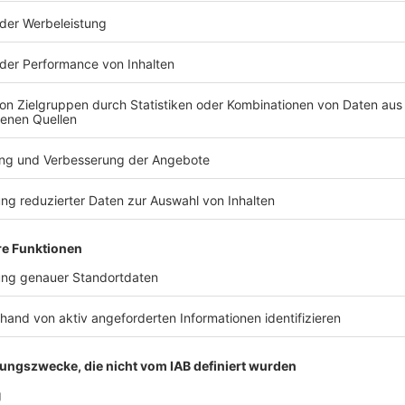
- also ausschließen, dass das Programm einen Fehler
kam
r Europaabgeordneten noch die Position, dass etwa
trollen möglich sein sollten. Solchen Einschränkungen
er bisher nicht zustimmen - Verhandlungen beider
tung des Parlaments änderte sich auch Ende März
 Abgeordneten gegen eine bedingungslose
immte. Dass sie daraufhin auslief und den Online-
ie Suche nach kinderpornografischem Material fehlte,
hen Kinderschützern und Politikern. Bundeskanzler
m schweren «Rückschlag für den Schutz unserer