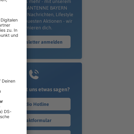
erpass' nichts mehr - mit unserem
kostenlosen ANTENNE BAYERN
wsletter. Ob Nachrichten, Lifestyle
er unsere neuesten Aktionen - wir
informieren dich.
Zum Newsletter anmelden
Du möchtest uns etwas sagen?
Studio Hotline
Kontaktformular