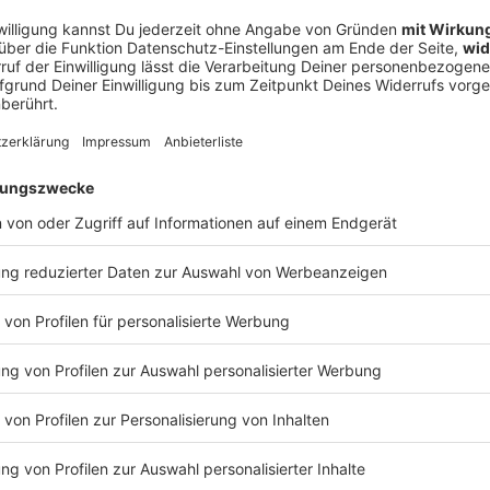
-Side Scanning». Dabei überprüft eine Software auf
alt von Nachrichten, Fotos und Videos direkt, bevor
rden. Genau das will das EU-Parlament in großen
ass auch Inhalte, die noch verschlüsselt werden sollen,
re Verdachtsfälle weiterleiten, muss ein Mensch sie