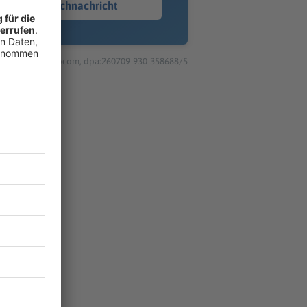
Sprachnachricht
© dpa-infocom, dpa:260709-930-358688/5