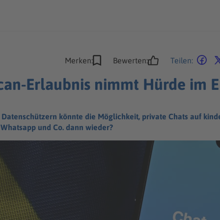
Merken:
Bewerten:
Teilen:
Scan-Erlaubnis nimmt Hürde im 
n Datenschützern könnte die Möglichkeit, private Chats auf kin
 Whatsapp und Co. dann wieder?