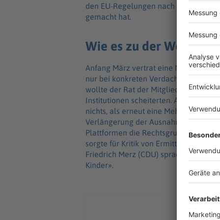
den EU-Regelungen nach verifizieren 
gemacht hat.
Wie es zu der Wende 
Anfang März vertrat eine Mehrheit de
nur bei konkreten Verdachtsfällen Kon
wollte der Rat der Mitgliedsländer ab
Institutionen scheiterten. An der Hal
nichts, als erneut eine Mehrheit der
Verlängerung der Ausnahmeregelung st
Plattformen die Rechtsgrundlage für d
sorgte für Kritik von Ermittlern, manc
Friedrich Merz (CDU) sprach von eine
Kinder».