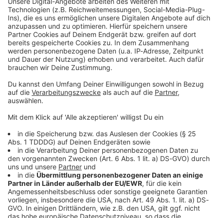
Kontaktformular
Sprachnachricht
© dpa-infocom, dpa:260130-930-618931/1
DAS KÖNNTE DICH AUCH INTERESSIEREN
Welt