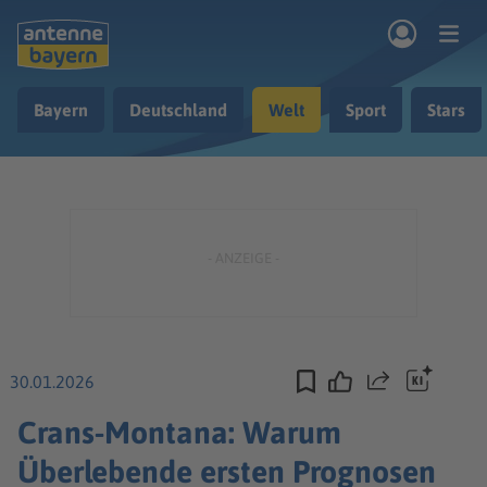
Zum Hauptinhalt springen
Bayern
Deutschland
Welt
Sport
Stars
rogramm
Musik & Radio
Podcasts
Nachrichten
Ratgeber
Kontakt
30.01.2026
Teilen
Crans-Montana: Warum
Überlebende ersten Prognosen