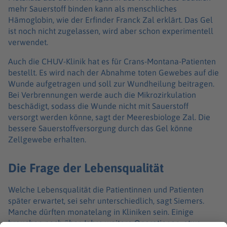
mehr Sauerstoff binden kann als menschliches
Hämoglobin, wie der Erfinder Franck Zal erklärt. Das Gel
ist noch nicht zugelassen, wird aber schon experimentell
verwendet.
Auch die CHUV-Klinik hat es für Crans-Montana-Patienten
bestellt. Es wird nach der Abnahme toten Gewebes auf die
Wunde aufgetragen und soll zur Wundheilung beitragen.
Bei Verbrennungen werde auch die Mikrozirkulation
beschädigt, sodass die Wunde nicht mit Sauerstoff
versorgt werden könne, sagt der Meeresbiologe Zal. Die
bessere Sauerstoffversorgung durch das Gel könne
Zellgewebe erhalten.
Die Frage der Lebensqualität
Welche Lebensqualität die Patientinnen und Patienten
später erwartet, sei sehr unterschiedlich, sagt Siemers.
Manche dürften monatelang in Kliniken sein. Einige
brauchen noch über Jahre weitere Operationen, etwa