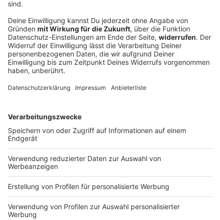
Familiennachzug: SPD kritisiert Regelung als
zu streng
Vor einem Jahr setzte die Regierung ein Stoppsignal
an Menschen, die zu einem Angehörigen mit
eingeschränktem Schutzstatus in Deutschland
nachziehen wollen. Nun gibt es Kritik vom
Koalitionspartner.
DEINE GEMERKTEN ARTIKEL
Du hast dir noch keine Artikel gemerkt
Markiere sie hierfür mit einem