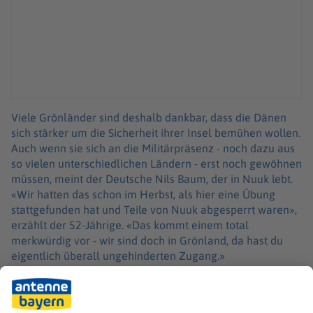
Viele Grönländer sind deshalb dankbar, dass die Dänen
sich stärker um die Sicherheit ihrer Insel bemühen wollen.
Auch wenn sie sich an die Militärpräsenz - noch dazu aus
so vielen unterschiedlichen Ländern - erst noch gewöhnen
müssen, meint der Deutsche Nils Baum, der in Nuuk lebt.
«Wir hatten das schon im Herbst, als hier eine Übung
stattgefunden hat und Teile von Nuuk abgesperrt waren»,
erzählt der 52-Jährige. «Das kommt einem total
merkwürdig vor - wir sind doch in Grönland, da hast du
eigentlich überall ungehinderten Zugang.»
Für Baum steht fest: Sollten die USA wirklich in Grönland
einmarschieren, ist er weg. «Das wäre der Zeitpunkt, wo