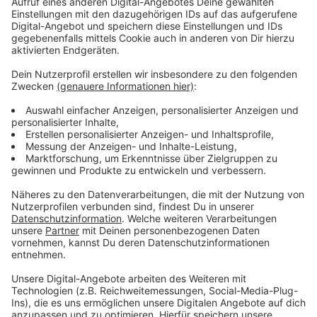
bleiben!
Verpass' nichts mehr - mit unserem kostenlosen
ANTENNE BAYERN Newsletter. Ob Nachrichten,
Lifestyle oder unsere neuesten Aktionen - wir
informieren dich.
Zum Newsletter anmelden
Du möchtest uns etwas sagen?
Studio Hotline
Kontaktformular