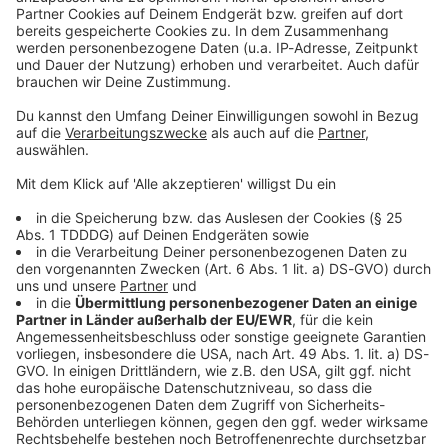
Sprachnachricht
© dpa-infocom, dpa:260116-930-553485/3
DAS KÖNNTE DICH AUCH INTERESSIEREN
Welt