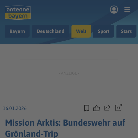
Zum Hauptinhalt springen
Bayern
Deutschland
Welt
Sport
Stars
rogramm
Musik & Radio
Podcasts
Nachrichten
Ratgeber
Kontakt
16.01.2026
Teilen
Mission Arktis: Bundeswehr auf
Grönland-Trip