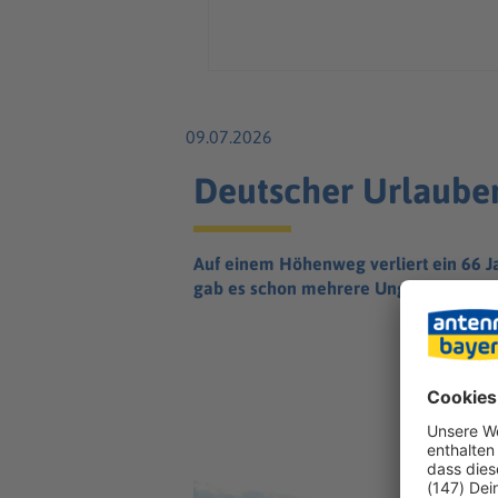
09.07.2026
Deutscher Urlauber 
Auf einem Höhenweg verliert ein 66 J
gab es schon mehrere Unglücke.