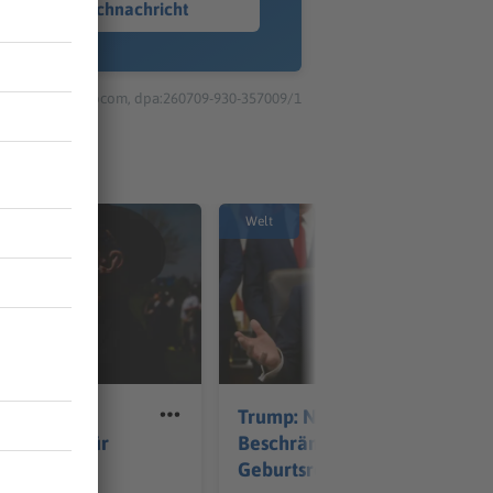
Sprachnachricht
© dpa-infocom, dpa:260709-930-357009/1
Welt
Finsternis-
Trump: Neuer Anlauf für
konplätze für
Beschränkung von US-
Geburtsrecht