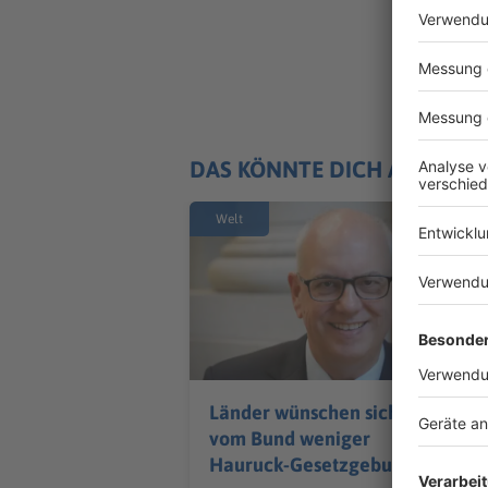
DAS KÖNNTE DICH AUCH IN
Welt
Länder wünschen sich
vom Bund weniger
Hauruck-Gesetzgebung