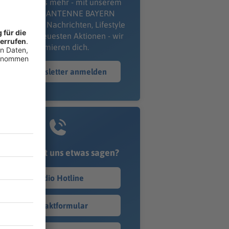
erpass' nichts mehr - mit unserem
kostenlosen ANTENNE BAYERN
wsletter. Ob Nachrichten, Lifestyle
er unsere neuesten Aktionen - wir
informieren dich.
Zum Newsletter anmelden
Du möchtest uns etwas sagen?
Studio Hotline
Kontaktformular