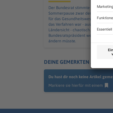
Der Bundesrat stimmte vor der
Sommerpause zwar dem Sparpaket
für das Gesundheitswesen zu. Aber
das Verfahren war - aus
Ländersicht - chaotisch. Der
Bundesratspräsident weiß, was sich
ändern müsste.
DEINE GEMERKTEN ARTIKEL
Du hast dir noch keine Artikel geme
Markiere sie hierfür mit einem