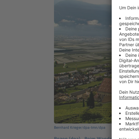
Bernhard Krieger/dpa-tmn/dpa
Bozen (dpa) -
Beim Wandern in Südtirol