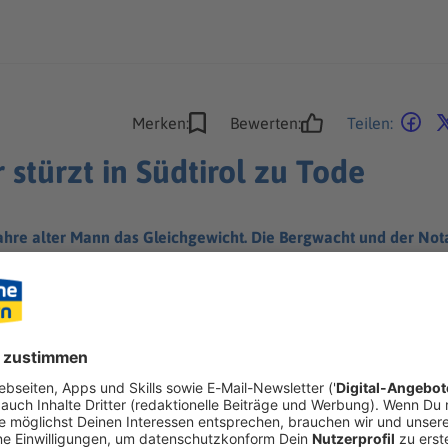
Merken:
Bewerten:
Teilen:
stürzt in Südtirol zu Tode
ahre alter Mann das Gleichgewicht. Die Bergwacht und der Not