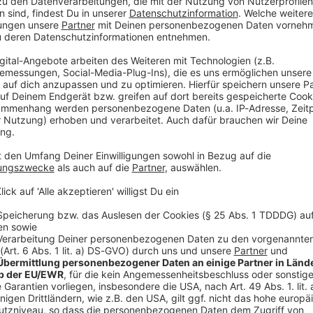
 Höhenweg in der Nähe des 2243 Meter hohen
a 300 Meter in die Tiefe, wie die italienische
bschrauber zur Hilfe gerufene Notarzt konnte nur
r Herkunft machten die Rettungskräfte keine Angaben.
r auf dem Pfunderer Höhenweg unterwegs, einer
hen Region nahe Sterzing. Die beiden Männer wollten
Alm übernachten. Von dort aus schlug der Begleiter
 Der Tote wurde mit einem Hubschrauber ins Tal
unächst unklar. Die Polizei nahm - wie üblich in
uf dem Höhenweg kam es in den vergangenen Jahren
opfern.