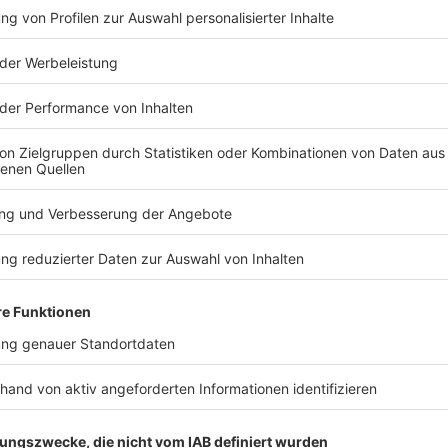
TERESSIEREN
Welt
Welt
Zentralisieren oder
Spanien im 
nicht? Diskussion über
Fieber: Bal
Drohnenabwehr
700 Euro