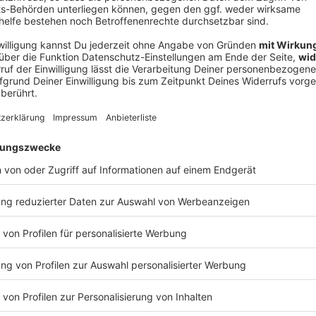
V
Ne
od