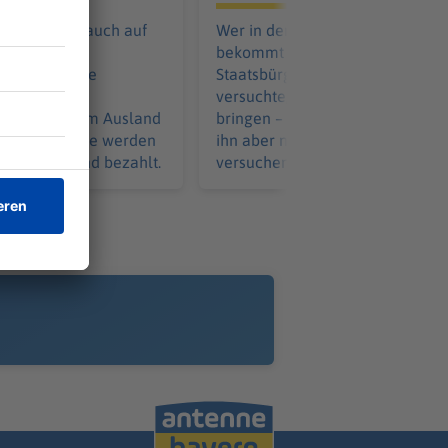
Dörfern und auch auf
Wer in den USA geboren wird,
rscht
bekommt automatisch die
tand: Für die
Staatsbürgerschaft. Trump
ernis werden
versuchte, diese Praxis zu Fall z
ende aus dem Ausland
bringen – und scheiterte. Das hä
r Balkonplätze werden
ihn aber nicht ab, es erneut zu
erlangt – und bezahlt.
versuchen.