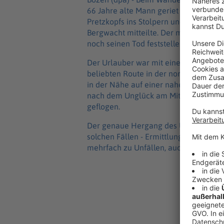
66 Jahre alte Mann geriet auf einem
Pretzkopfs ins Stolpern und stürzte etw
Bergwacht mitteilte. Der mit einem Hu
noch seinen Tod feststellen. Zu seine
Der Urlauber war mit einem Begleite
beliebten Route in der norditalienisc
in der Nähe auf einer nahegelegenen 
nach dem Unglück am Mittwoch Alarm.
geflogen.
Der genaue Hergang des Unglücks war z
solchen Fällen - Ermittlungen auf. A
mehrfach zu Unfällen, auch mit Todes