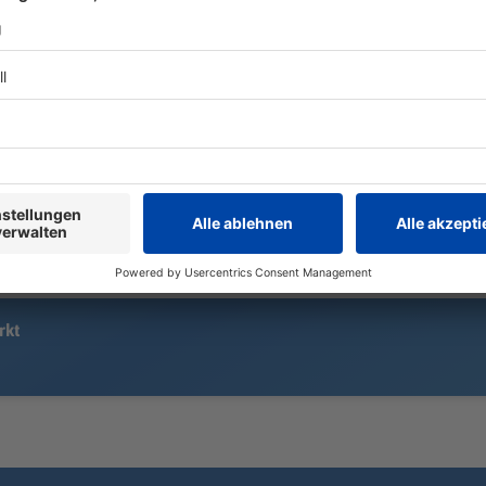
Der Schreck ist groß: Am Flughafen
In Spaniens 
Leipzig/Halle wurde eine
Mallorca her
Sprengstoff-Drohne entdeckt. Nun
Ausnahmezus
geht's um Konsequenzen. Ist die
Sonnenfinst
Infrastruktur gut genug geschützt -
Hunderttaus
oder was muss sich ändern?
erwartet. Fü
Mondpreise v
rkt