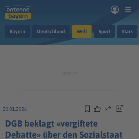
Zum Hauptinhalt springen
Bayern
Deutschland
Welt
Sport
Stars
rogramm
Musik & Radio
Podcasts
Nachrichten
Ratgeber
Kontakt
20.01.2026
Teilen
DGB beklagt «vergiftete
Debatte» über den Sozialstaat