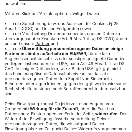
© dpa-infocom, dpa:260120-930-571432/1
DAS KÖNNTE DICH AUCH INTERESSIEREN
Welt
Aus drei mach viele: Türkei will neuen
Militärpakt erweitern