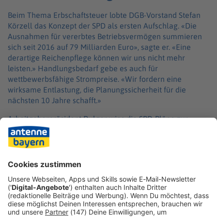
Beim Thema Erbschaftsteuer lobte DGB-Vorstand Stefan
Körzell das Konzept der SPD als ersten Aufschlag. «Die
Ausnahmen für vererbtes Betriebsvermögen summieren
sich seit 2016 auf 79 Milliarden Euro», sagte er. «Eine
derartige Reichenpflege können wir uns nicht mehr
leisten.» Handlungsbedarf gebe es auch für
wettbewerbsfähige Strompreise. «Wir fordern eine
wirksame Entlastung, die Planungssicherheit für die
nächsten 10 Jahre schafft.»
Arbeitgeberpräsident Dulger wies die SPD-Pläne zur
Reform der Erbschaftsteuer hingegen zurück. Er frage
sich, ob die SPD verstanden habe, wie dramatisch die
wirtschaftliche Lage sei. Dulger forderte unter anderem,
die telefonische Krankschreibung abzuschaffen und die
Lohnfortzahlung im Krankheitsfall neu zu regeln - was der
DGB wiederum strikt ablehnt.