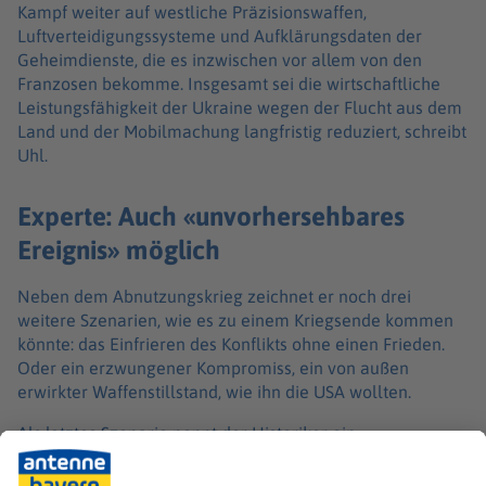
Kampf weiter auf westliche Präzisionswaffen,
Luftverteidigungssysteme und Aufklärungsdaten der
Geheimdienste, die es inzwischen vor allem von den
Franzosen bekomme. Insgesamt sei die wirtschaftliche
Leistungsfähigkeit der Ukraine wegen der Flucht aus dem
Land und der Mobilmachung langfristig reduziert, schreibt
Uhl.
Experte: Auch «unvorhersehbares
Ereignis» möglich
Neben dem Abnutzungskrieg zeichnet er noch drei
weitere Szenarien, wie es zu einem Kriegsende kommen
könnte: das Einfrieren des Konflikts ohne einen Frieden.
Oder ein erzwungener Kompromiss, ein von außen
erwirkter Waffenstillstand, wie ihn die USA wollten.
Als letztes Szenario nennt der Historiker ein
«unvorhersehbares Ereignis». «Es ist nicht auszuschließen,
dass das System Putin durch den fortdauernden Krieg zu