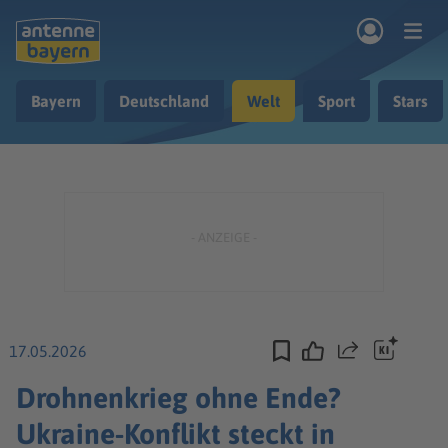
Zum Hauptinhalt springen
Bayern
Deutschland
Welt
Sport
Stars
rogramm
Musik & Radio
Podcasts
Nachrichten
Ratgeber
Kontakt
17.05.2026
Teilen
Drohnenkrieg ohne Ende?
Ukraine-Konflikt steckt in