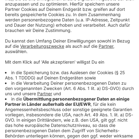
Kontaktformular
Sprachnachricht
© dpa-infocom, dpa:260517-930-89695/1
DAS KÖNNTE DICH AUCH INTERESSIEREN
Welt