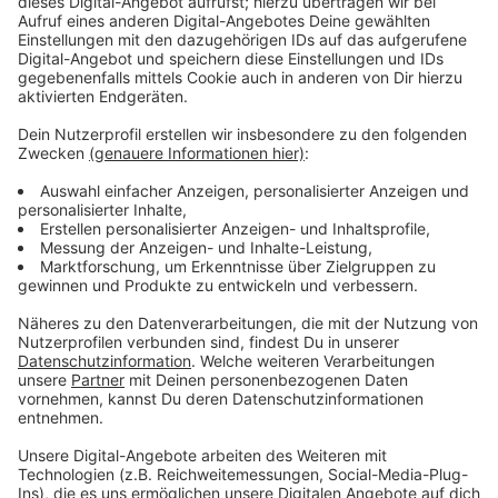
Immer auf dem Laufenden
bleiben!
Verpass' nichts mehr - mit unserem kostenlosen
ANTENNE BAYERN Newsletter. Ob Nachrichten,
Lifestyle oder unsere neuesten Aktionen - wir
informieren dich.
Zum Newsletter anmelden
Du möchtest uns etwas sagen?
Studio Hotline