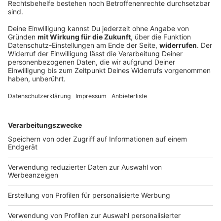
Grüne: Neuer Verkehrsminister muss mehr
fürs Klima tun
Beim Verkehrs reißt Deutschland seine
Klimavorgaben deutlich. Der neue Verkehrsminister
müsse deshalb auch ein Klimaminister sein, meinen
die Grünen.
DEINE GEMERKTEN ARTIKEL
Du hast dir noch keine Artikel gemerkt
Markiere sie hierfür mit einem