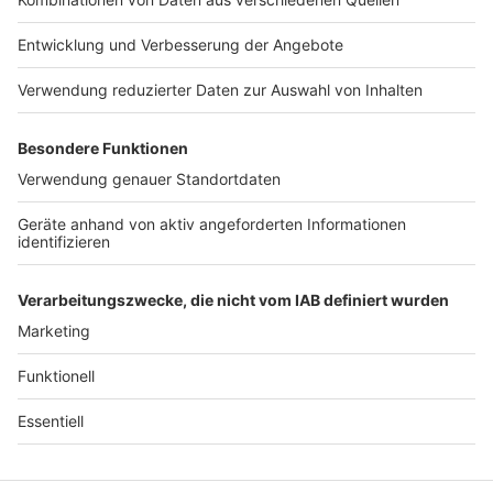
Jobs
Studio-Hotline
Presse
Verkehrs-Hotline
Werben
Archiv
ANTENNE BAYERN GROUP
Stiftung ANTENNE BAYERN
hilft
Teilnahmebedingungen
Grounding Page ANTENNE
BAYERN
Datenschutz­erklärung
Cookie- und Drittanbieter-