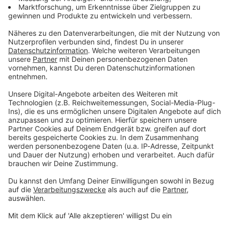
Zum Newsletter anmelden
Du möchtest uns etwas sagen?
Studio Hotline
Kontaktformular
Sprachnachricht
© dpa-infocom, dpa:260511-930-67193/1