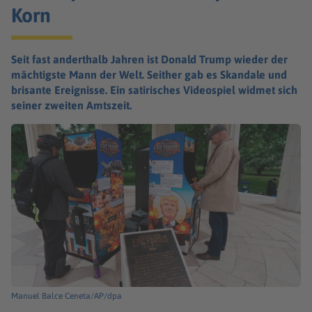
Korn
Seit fast anderthalb Jahren ist Donald Trump wieder der
mächtigste Mann der Welt. Seither gab es Skandale und
brisante Ereignisse. Ein satirisches Videospiel widmet sich
seiner zweiten Amtszeit.
Manuel Balce Ceneta/AP/dpa