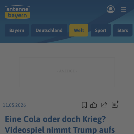
Zum Hauptinhalt springen
Bayern
Deutschland
Welt
Sport
Stars
rogramm
Musik & Radio
Podcasts
Nachrichten
Ratgeber
Kontakt
11.05.2026
Teilen
Eine Cola oder doch Krieg?
Videospiel nimmt Trump aufs