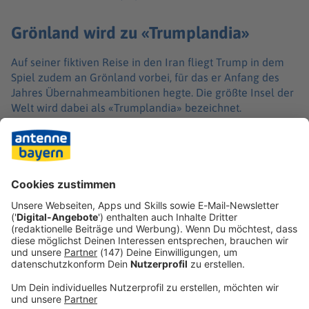
Grönland wird zu «Trumplandia»
Auf seiner fiktiven Reise in den Iran fliegt Trump in dem
Spiel zudem an Grönland vorbei, für das er Anfang des
Jahres Übernahmeambitionen hegte. Die größte Insel der
Welt wird dabei als «Trumplandia» bezeichnet.
Das Spiel erinnert in Teilen auch stark an den Klassiker
Pokémon: In einem Kampf etwa kann Trump kämpfen
oder sich für TACO entscheiden – ein Akronym für «Trump
Always Chickens Out». Damit ist gemeint, dass der
Präsident aus Sicht seiner Kritiker oft einen Rückzieher
macht, trotz vorheriger Drohungen gegen politische
Gegner.