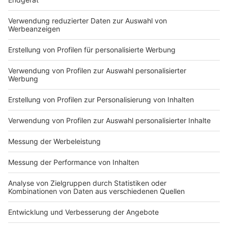
Du hast dir noch keine Artikel gemerkt
Markiere sie hierfür mit einem
Impressum
Newsletter
Nutzungsbedingungen
Kontakt
Jobs
Studio-Hotline
Presse
Verkehrs-Hotline