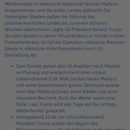
Militäreinsatz in Venezuela Staatschef Nicolás Maduro
festgenommen und ihn außer Landes gebracht. Die
Vereinigten Staaten wollen die Führung des
südamerikanischen Landes bis zu einem sicheren
Wechsel übernehmen, sagte US-Präsident Donald Trump
Stunden danach in seiner Privatresidenz in Florida in einer
Pressekonferenz. So lief die Operation «Absolute Resolve»
(deutsch: «Absolute Entschlossenheit») nach US-
Darstellung ab:
Dem Einsatz gehen den US-Angaben nach Monate
an Planung und wiederholte Proben voraus.
Geheimdienste (CIA, NSA) beobachteten Maduro
und seine Gewohnheiten genau. Demnach wusste
man über Maduros Essen, seine Kleider und auch
Haustiere Bescheid. Auch das Wetter spielt eine
Rolle: Laut Trump wird vier Tage auf das richtige
Wetterfenster gewartet.
Freitagabend 22.46 Uhr (US-Ostküstenzeit):
Präsident Trump ordnet den Beginn des
Militäreinsatzes an. Der Befehl wird an die gesamten