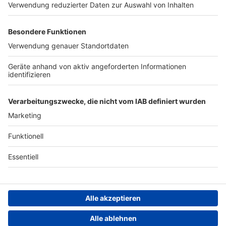
Werben
Archiv
ANTENNE BAYERN GROUP
Stiftung ANTENNE BAYERN
hilft
Teilnahmebedingungen
Grounding Page ANTENNE
BAYERN
Datenschutz­erklärung
Cookie- und Drittanbieter-
einstellungen
Persönliche Datenkontrolle