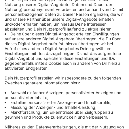
Immer auf dem Laufenden
bleiben!
Verpass' nichts mehr - mit unserem kostenlosen
ANTENNE BAYERN Newsletter. Ob Nachrichten,
Lifestyle oder unsere neuesten Aktionen - wir
informieren dich.
Zum Newsletter anmelden