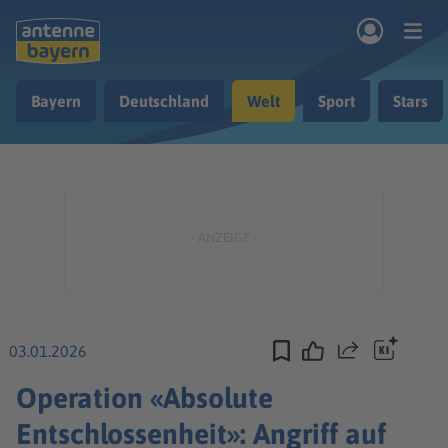
Zum Hauptinhalt springen
Bayern
Deutschland
Welt
Sport
Stars
rogramm
Musik & Radio
Podcasts
Nachrichten
Ratgeber
Kontakt
03.01.2026
Teilen
Operation «Absolute
Entschlossenheit»: Angriff auf