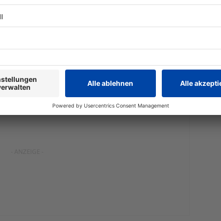
mutige Passanten bei dem Flammeninferno ihr Leben
er kam mit brennender Jacke rausgerannt, ich habe so
ersticken», berichtete Théo (19) im Schweizer
ine volle Treppe, auf der zahlreiche Verletzte
kten: «Wir versuchten, sie zu packen und nach draußen