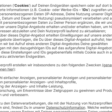
er im Verdacht. «Wir gehen derzeit davon aus, dass
k ausgegangen ist, das in Champagnerflaschen
kam», sagte die Generalstaatsanwältin im Kanton
nahmen aus der Bar, die in sozialen Medien kursieren
rscheinlich authentisch beschrieben werden. Bei
ternacht waren nach neuesten Angaben 40 Menschen
eils schwer verletzt worden.
geprüft
handelte, wird unterschiedlich beschrieben. Pilloud
kerzen, ein Schweizer Feuerwerksexperte von
s als bei Wunderkerzen eine Fontäne mit großem