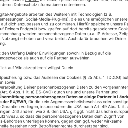
V
Ne
od
rlebender: «Eine Frau saß auf den Schultern einer
n mit Wunderkerzen.» Die Kerzen hätten die Decke
 habe.
e, ob die Schaumstoffplatten an der Decke, die Feuer
e noch nicht beantwortet werden, sagte Pilloud. Auch,
gehalten wurden, sei noch Gegenstand der
nd Überlebende seien als Zeugen gehört worden. «Es