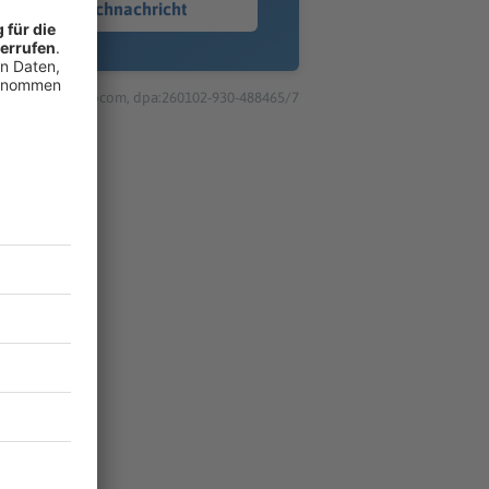
Sprachnachricht
© dpa-infocom, dpa:260102-930-488465/7