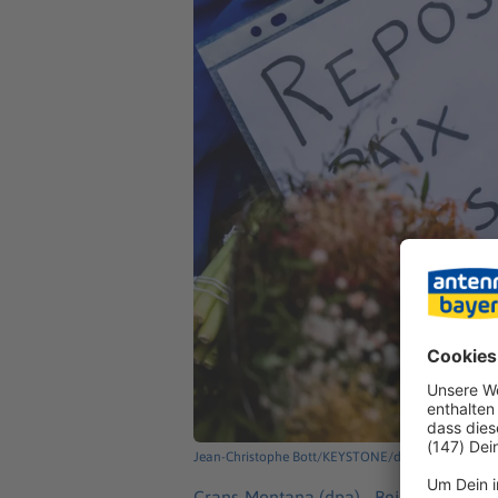
Jean-Christophe Bott/KEYSTONE/dpa
Crans-Montana (dpa) -
Bei der Brandk