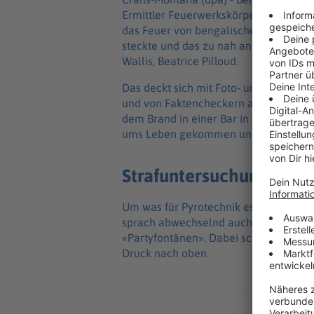
Ermittler Feuerwerkskörper als Auslös
das Feuer von bengalischem Feuerwer
steckte und das zu nah an die Decke 
Wallis, Beatrice Pilloud.
Das deckt sich mit Foto- und Videoauf
und von Faktencheckern als höchstwah
dem Brand in einer Bar in der Silves
ums Leben gekommen und 119 größtent
Strafuntersuchung wird 
Um was für Pyrotechnik es sich genau 
sprach abwechselnd auch von Wunder
«Partyfontänen». Dabei schießt ander
Druck nach oben.