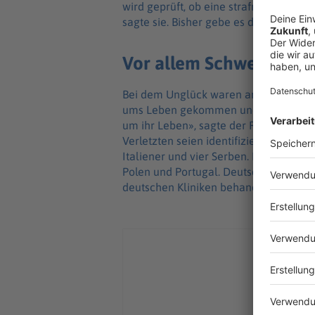
wird geprüft, ob eine strafrechtliche 
sagte sie. Bisher gebe es dafür aber k
Vor allem Schweizer, Fra
Bei dem Unglück waren am frühen N
ums Leben gekommen und 119 größtent
um ihr Leben», sagte der Regierungsch
Verletzten seien identifiziert worden.
Italiener und vier Serben. Einzelne V
Polen und Portugal. Deutsche nannten 
deutschen Kliniken behandelt.