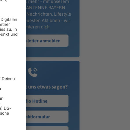
erpass' nichts mehr - mit unserem
kostenlosen ANTENNE BAYERN
wsletter. Ob Nachrichten, Lifestyle
er unsere neuesten Aktionen - wir
informieren dich.
Zum Newsletter anmelden
Du möchtest uns etwas sagen?
Studio Hotline
Kontaktformular