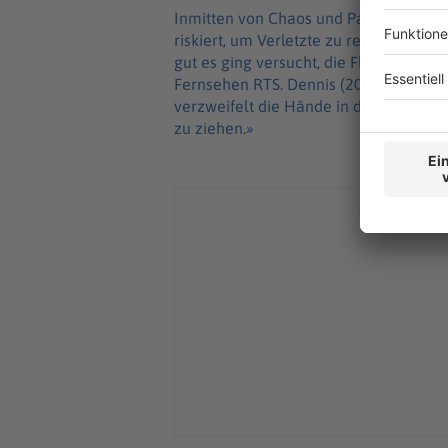
Inmitten von Chaos und Panik haben 
riskiert, um Verletzte zu retten. «Ein
gut es ging versucht, die Flammen zu 
Fernsehen RTS. Dennis (20) beschrieb e
verzweifelt die Hände in die Luft rec
zu ziehen.»