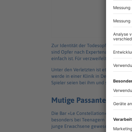
Zur Identität der Todesopfer machte d
sind Opfer nach Expertenangaben oft so
einfach ist. Für verzweifelte Familien,
Unter den Verletzten ist etwa Tahirys D
werde in einer Klinik in Deutschland 
Spieler seien bei ihm und seiner Famil
Mutige Passanten halfen
Die Bar «Le Constellation» war nach
besonders bei Teenagern beliebt. Die
junge Erwachsene gewesen sein.