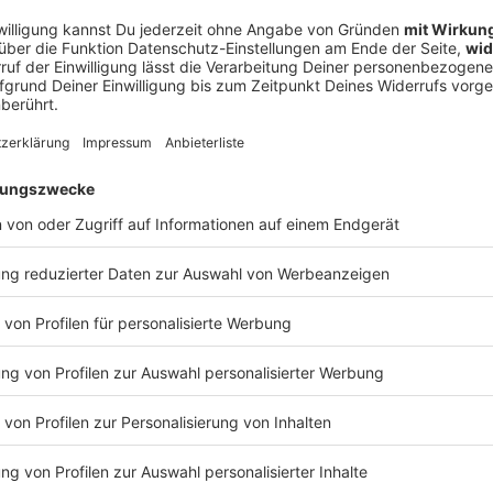
Verfolgung wegen fahrlässiger Tötung eingeleitet wird»,
eine Anhaltspunkte, betonte sie.
nzosen, Italiener unter Verletzten
eujahrsmorgen nach neuesten Angaben 40 Menschen
eils schwer verletzt worden. «Viele kämpfen noch
ef des Kantons Wallis, Mathias Reynard. 113 der
 Darunter seien 71 Schweizer, 14 Franzosen, elf
erletzte stammten aus Bosnien, Belgien, Luxemburg,
die Behörden nicht. Mehrere Verletzte wurden in