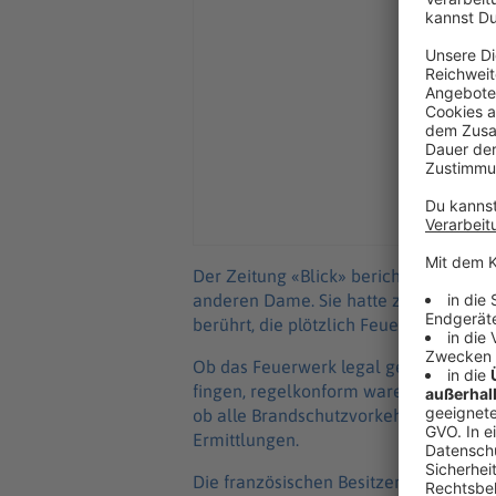
Der Zeitung «Blick» berichtete ein Übe
anderen Dame. Sie hatte zwei Flasche
berührt, die plötzlich Feuer gefangen
Ob das Feuerwerk legal gezündet wurd
fingen, regelkonform waren - das könn
ob alle Brandschutzvorkehrungen ein
Ermittlungen.
Die französischen Besitzer der Bar u