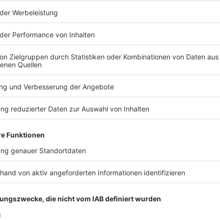
ie Polizei noch keine Angaben. In solchen Situationen
 verbrannt, dass eine Feststellung der Identität nicht
 die ihre Kinder vermissen, ist das Warten unerträglich.
. (19), wie der Fußballclub FC Metz berichtet. Er
behandelt. Die Gedanken der Verantwortlichen und
ie.
 Verletzten
 Angaben von Anwohnern von Crans-Montana
 meisten Opfer dürften deshalb Minderjährige und