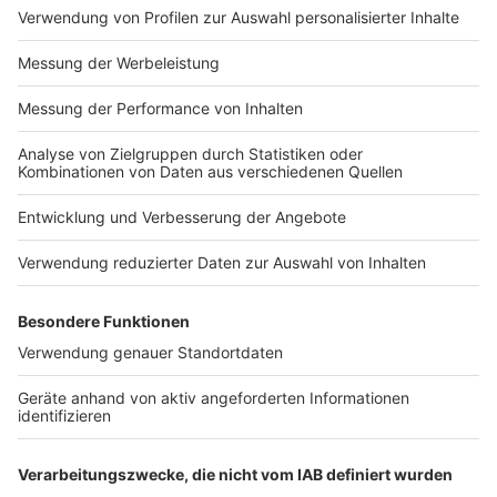
Impressum
Newsletter
Nutzungsbedingungen
Kontakt
Jobs
Studio-Hotline
Presse
Verkehrs-Hotline
Werben
Archiv
ANTENNE BAYERN GROUP
Stiftung ANTENNE BAYERN
hilft
Teilnahmebedingungen