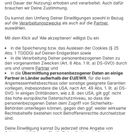
Sprachnachricht
© dpa-infocom, dpa:260115-930-550517/1
DAS KÖNNTE DICH AUCH INTERESSIEREN
Welt
Sprengstoff-Drohne in Leipzig: Semtex im