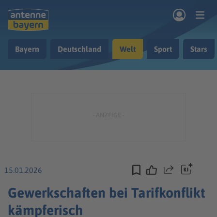
Zum Hauptinhalt springen
Bayern
Deutschland
Welt
Sport
Stars
rogramm
Musik & Radio
Podcasts
Nachrichten
Ratgeber
Kontakt
15.01.2026
Teilen
Gewerkschaften bei Tarifkonflikt
kämpferisch