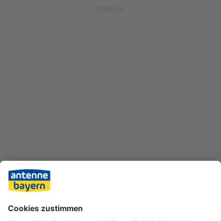
Doch auch versöhnliche Töne kamen - etwa von
Finanzsenator Dressel. Er hoffe auf schnelle Fortschritte
etwa bei Akzenten im Nachwuchsbereich, bei Azubis und
Anwärtern. «Der öffentliche Dienst muss für junge
Menschen als Arbeitsplatz attraktiv bleiben.»