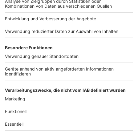
Jobs
Studio-Hotline
Presse
Verkehrs-Hotline
Werben
Archiv
ANTENNE BAYERN GROUP
Stiftung ANTENNE BAYERN
hilft
Teilnahmebedingungen
Grounding Page ANTENNE
BAYERN
Datenschutz­erklärung