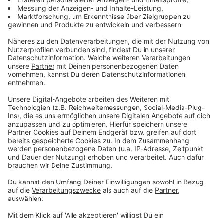
Zum Newsletter anmelden
Du möchtest uns etwas sagen?
Studio Hotline
Kontaktformular
Sprachnachricht
© dpa-infocom, dpa:260415-930-949837/4