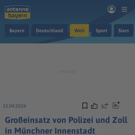
Zum Hauptinhalt springen
Bayern
Deutschland
Welt
Sport
Stars
rogramm
Musik & Radio
Podcasts
Nachrichten
Ratgeber
Kontakt
15.04.2026
Teilen
Großeinsatz von Polizei und Zoll
in Münchner Innenstadt