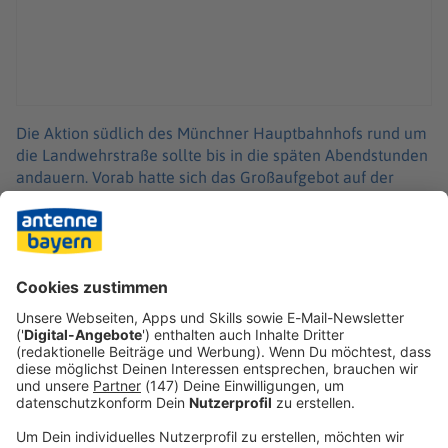
Die Aktion südlich des Münchner Hauptbahnhofs rund um
die Landwehrstraße sollte bis in die späten Abendstunden
andauern. Vorab hatte sich das Großaufgebot auf der
Theresienwiese gesammelt, darunter 130 Kräfte des
Zolls.
Mit dem Fußballspiel in der Allianz-Arena hatte der
Einsatz nichts zu tun, wie Polizei und Zoll betonten. Nur so
mancher angereiste Fan dürfte sich gewundert haben.