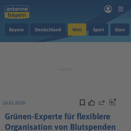
Zum Hauptinhalt springen
Bayern
Deutschland
Welt
Sport
Stars
rogramm
Musik & Radio
Podcasts
Nachrichten
Ratgeber
Kontakt
16.01.2026
Teilen
Grünen-Experte für flexiblere
Organisation von Blutspenden