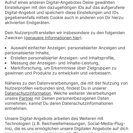
Immer auf dem Laufenden
bleiben!
Verpass' nichts mehr - mit unserem kostenlosen
ANTENNE BAYERN Newsletter. Ob Nachrichten,
Lifestyle oder unsere neuesten Aktionen - wir
informieren dich.
Zum Newsletter anmelden
Du möchtest uns etwas sagen?
Studio Hotline