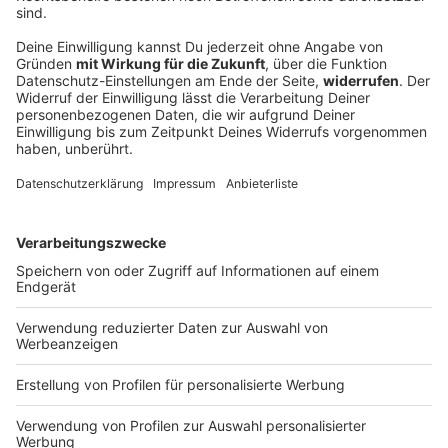
Sprengstoff-Drohne am Flughafen: «Fremde
Mächte» am Werk?
Auf dem Flughafen Leipzig/Halle wird eine Drohne
bestückt mit Sprengstoff entdeckt. Nahe einer
ukrainischen Transportmaschine. Der
Bundesinnenminister sieht hochprofessionelle Täter
als Drahtzieher.
DEINE GEMERKTEN ARTIKEL
Du hast dir noch keine Artikel gemerkt
Markiere sie hierfür mit einem