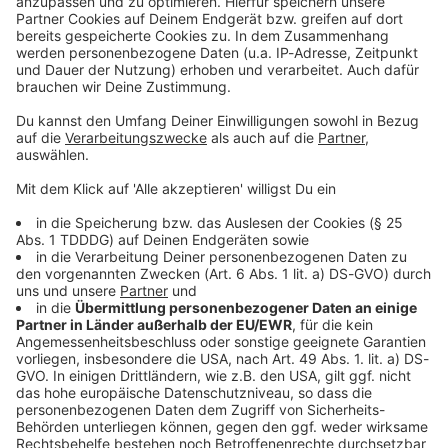
Kontaktformular
Sprachnachricht
© dpa-infocom, dpa:260116-930-552208/1
DAS KÖNNTE DICH AUCH INTERESSIEREN
Welt