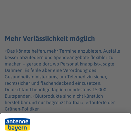
Mehr Verlässlichkeit möglich
«Das könnte helfen, mehr Termine anzubieten, Ausfälle
besser abzufedern und Spendeangebote flexibler zu
machen – gerade dort, wo Personal knapp ist», sagte
Dahmen. Es fehle aber eine Verordnung des
Gesundheitsministeriums, um Telemedizin sicher,
rechtssicher und flächendeckend einzusetzen.
Deutschland benötige täglich mindestens 15.000
Blutspenden. «Blutprodukte sind nicht künstlich
herstellbar und nur begrenzt haltbar», erläuterte der
Grünen-Politiker.
In der aktuellen Situation zähle gerade jede einzelne
Spende, sagte Dahmen und appellierte: «Wer gesund ist