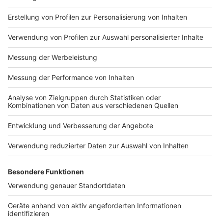
Impressum
Newsletter
Nutzungsbedingungen
Kontakt
Jobs
Studio-Hotline
Presse
Verkehrs-Hotline
Werben
Archiv
ANTENNE BAYERN GROUP
Stiftung ANTENNE BAYERN