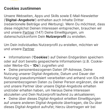
und spenden kann, sollte jetzt einen Termin wahrnehmen
– das ist konkrete Hilfe, die Leben rettet.» Der Bedarf in
Krankenhäusern für Operationen, Notfälle, Krebstherapien
und die Versorgung chronisch kranker Menschen sei hoch.