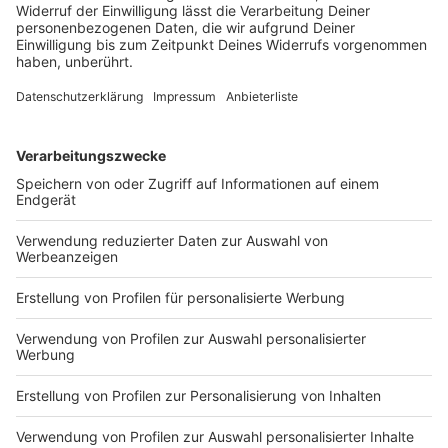
Influencerin Sydney Towle mit 26 an Krebs
gestorben
Eigentlich veröffentlichte Sydney Towle Surf- und
Tanzvideos in den sozialen Medien. Doch dann wurde
bei ihr Krebs diagnostiziert - und die Influencerin
dokumentierte ihren Kampf dagegen.
DEINE GEMERKTEN ARTIKEL
Du hast dir noch keine Artikel gemerkt
Markiere sie hierfür mit einem