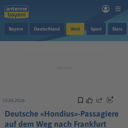
Zum Hauptinhalt springen
Bayern
Deutschland
Welt
Sport
Stars
rogramm
Musik & Radio
Podcasts
Nachrichten
Ratgeber
Kontakt
10.05.2026
Teilen
Deutsche «Hondius»-Passagiere
auf dem Weg nach Frankfurt