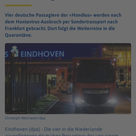
Vier deutsche Passagiere der «Hondius» werden nach
dem Hantavirus-Ausbruch per Sondertransport nach
Frankfurt gebracht. Dort folgt die Weiterreise in die
Quarantäne.
Christoph Reichwein/dpa
Eindhoven (dpa) -
Die vier in die Niederlande
ausgeflogenen deutschen Passagiere des von einem