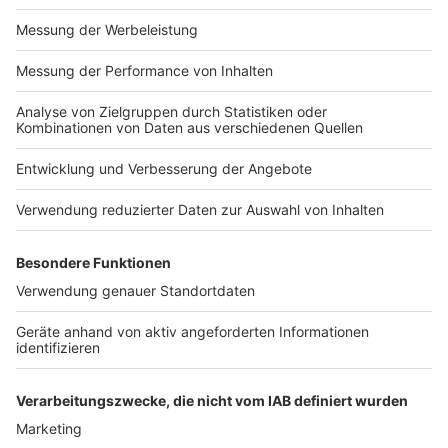
Impressum
Newsletter
Nutzungsbedingungen
Kontakt
Jobs
Studio-Hotline
Presse
Verkehrs-Hotline
Werben
Archiv
ANTENNE BAYERN GROUP
Stiftung ANTENNE BAYERN
hilft
Teilnahmebedingungen