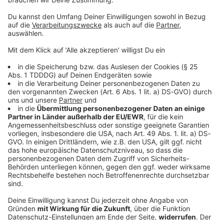
Sprachnachricht
© dpa-infocom, dpa:260510-930-58851/14
DAS KÖNNTE DICH AUCH INTERESSIEREN
Welt