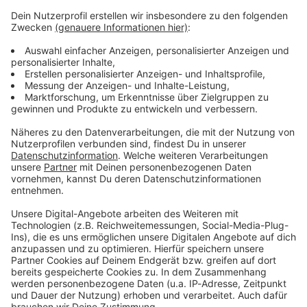
bleiben!
Verpass' nichts mehr - mit unserem kostenlosen
ANTENNE BAYERN Newsletter. Ob Nachrichten,
Lifestyle oder unsere neuesten Aktionen - wir
informieren dich.
Zum Newsletter anmelden
Du möchtest uns etwas sagen?
Studio Hotline
Kontaktformular