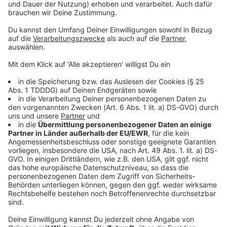
Sprachnachricht
© dpa-infocom, dpa:260512-930-67905/1
DAS KÖNNTE DICH AUCH INTERESSIEREN
Welt