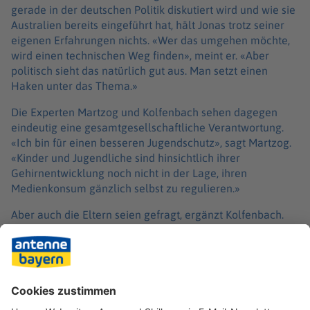
gerade in der deutschen Politik diskutiert wird und wie sie
Australien bereits eingeführt hat, hält Jonas trotz seiner
eigenen Erfahrungen nichts. «Wer das umgehen möchte,
wird einen technischen Weg finden», meint er. «Aber
politisch sieht das natürlich gut aus. Man setzt einen
Haken unter das Thema.»
Die Experten Martzog und Kolfenbach sehen dagegen
eindeutig eine gesamtgesellschaftliche Verantwortung.
«Ich bin für einen besseren Jugendschutz», sagt Martzog.
«Kinder und Jugendliche sind hinsichtlich ihrer
Gehirnentwicklung noch nicht in der Lage, ihren
Medienkonsum gänzlich selbst zu regulieren.»
Aber auch die Eltern seien gefragt, ergänzt Kolfenbach.
Diese müssten mit ihren Kindern über die Mediennutzung
im Gespräch bleiben, dieser Grenzen setzen und selbst
Vorbild sein. «Die Kinder orientieren sich auch an Müttern
und Vätern, die beim Frühstückstisch ins Handy gucken.»
Jonas meint dagegen: «Ich denke, dass sich das Problem