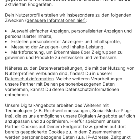
bleiben!
Verpass' nichts mehr - mit unserem kostenlosen
ANTENNE BAYERN Newsletter. Ob Nachrichten,
Lifestyle oder unsere neuesten Aktionen - wir
informieren dich.
Zum Newsletter anmelden
Du möchtest uns etwas sagen?
Studio Hotline
Kontaktformular