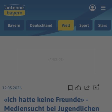
Zum Hauptinhalt springen
Bayern
Deutschland
Welt
Sport
Stars
rogramm
Musik & Radio
Podcasts
Nachrichten
Ratgeber
Kontakt
12.05.2026
Teilen
«Ich hatte keine Freunde» -
Mediensucht bei Jugendlichen