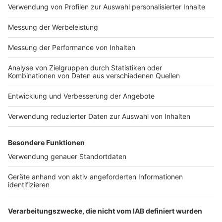
Impressum
Newsletter
Nutzungsbedingungen
Kontakt
Jobs
Studio-Hotline
Presse
Verkehrs-Hotline
Werben
Archiv
ANTENNE BAYERN GROUP
Stiftung ANTENNE BAYERN
hilft
Teilnahmebedingungen