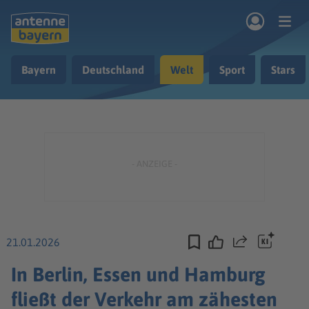
Zum Hauptinhalt springen
Bayern
Deutschland
Welt
Sport
Stars
rogramm
Musik & Radio
Podcasts
Nachrichten
Ratgeber
Kontakt
21.01.2026
Teilen
In Berlin, Essen und Hamburg
fließt der Verkehr am zähesten