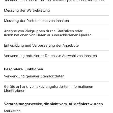
Impressum
Newsletter
Nutzungsbedingungen
Kontakt
Jobs
Studio-Hotline
Presse
Verkehrs-Hotline
Werben
Archiv
ANTENNE BAYERN GROUP
Stiftung ANTENNE BAYERN
hilft
Teilnahmebedingungen