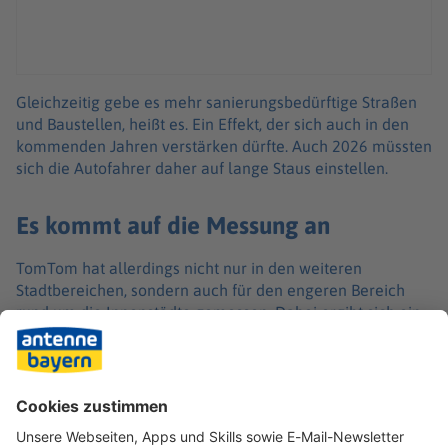
Gleichzeitig gebe es mehr sanierungsbedürftige Straßen
und Baustellen, heißt es. Ein Effekt, der sich auch in den
kommenden Jahren verstärken dürfte. Auch 2026 müssten
sich die Autofahrer daher auf lange Staus einstellen.
Es kommt auf die Messung an
TomTom hat allerdings nicht nur in den weiteren
Stadtbereichen, sondern auch für den engeren Bereich
rund um die Innenstädte gemessen. Dabei ergibt sich ein
abweichendes Bild. Nürnberg führt dieses
Belastungsranking mit 50 Prozent Verzögerung an, gefolgt
von Hamburg mit 49 und Leipzig mit 48. Berlin liegt hier
nur auf Rang sieben. Das Bild, dass die Belastung steigt,
zeigt sich allerdings auch hier eindeutig.