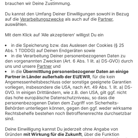
© dpa-infocom, dpa:260121-930-573870/1
DAS KÖNNTE DICH AUCH INTERESSIEREN
Welt
Westkanadische Provinz ruft wegen
Waldbränden Notstand aus