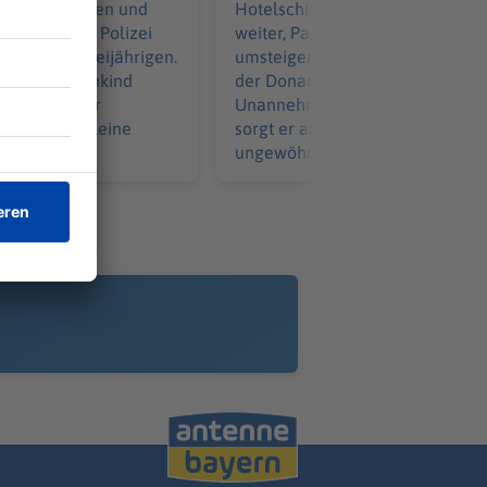
auber, Drohnen und
Hotelschiffe kommen nicht meh
rn suchte die Polizei
weiter, Passagiere müssen
ermissten Dreijährigen.
umsteigen. Der Rekord-Tiefstan
n totes Kleinkind
der Donau bedeutet für Reisend
 ist mit hoher
Unannehmlichkeiten. In Budape
chkeit das kleine
sorgt er aber auch für
ungewöhnliche Phänomene.