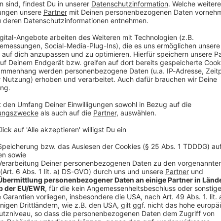
sich um die ölreiche Provinz Hadramaut an der Grenze
zhauptstadt Mukalla, und um Teile der Provinz al-
menitischen Regierung erfuhr. Beide Provinzen
 Landesfläche aus.
r der Kontrolle des sogenannten Südlichen
n den Vereinigten Arabischen Emiraten militärisch
ten hatten in den vergangenen Wochen große Gebiete
e auch an Saudi-Arabien grenzen, wodurch Riad
t Saudi-Arabien verbündeten Vereinigten Arabischen
. den Abzug ihrer Truppen an.
n und deren Forderung nach einem unabhängigen
 zur jemenitischen Regierung und will die Einheit des
 rund zehn Jahren ein Bürgerkrieg mit der Huthi-Miliz,
m Iran unterstützt wird.
V