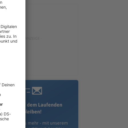
Immer auf dem Laufenden
bleiben!
erpass' nichts mehr - mit unserem