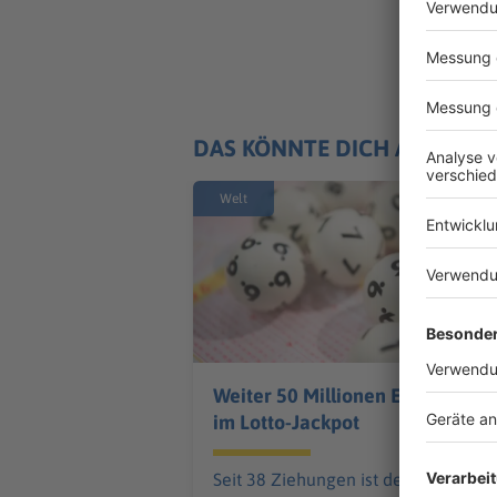
DAS KÖNNTE DICH AUCH IN
Welt
Weiter 50 Millionen Euro
im Lotto-Jackpot
Seit 38 Ziehungen ist der Lotto-