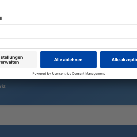
Einfach nur unbeschwert genießen?
Mit Hubschr
Bei Hitze heißt es gern: ab zum
vielen Helfe
Strand und ins Wasser. Doch gibt's
nach einer v
Gründe dafür, warum man am und
Nun wurde ei
im Wasser vorsichtig sein sollte -
gefunden. Es
und so viele Menschen sterben.
Wahrscheinli
Mädchen.
rkt