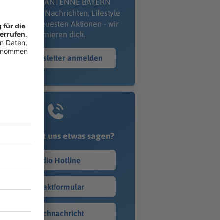
kostenlosen ANTENNE BAYERN
wsletter. Ob Nachrichten, Lifestyle
er unsere neuesten Aktionen - wir
informieren dich.
Zum Newsletter anmelden
Du möchtest uns etwas sagen?
Studio Hotline
Kontaktformular
Sprachnachricht