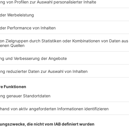
TERESSIEREN
Welt
Welt
Die gefährliche Lust auf
Totes Klei
Abkühlung - deutlich
- Fremdver
mehr Badetote
ausgeschlo