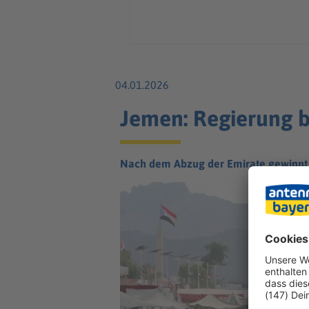
04.01.2026
Jemen: Regierung br
Nach dem Abzug der Emirate gewinnt di