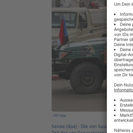
-/AP/dpa
Sanaa (dpa) -
Die von Saudi-Arabien u
Teil der von Separatisten eingenomme