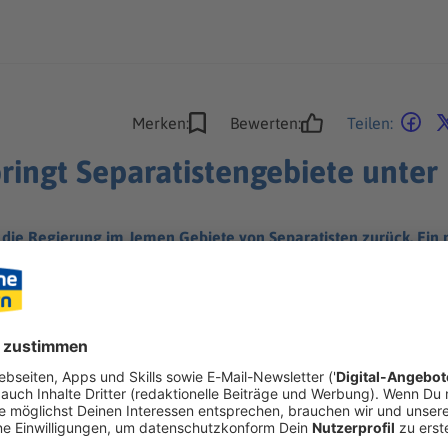
Merken:
Bewerten:
Teilen:
ingt Separatistengebiete unter 
e Regierung im Jemen Gebiete von Separatisten zurück. Ein mil