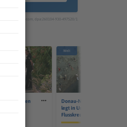
© dpa-infocom, dpa:260104-930-497520/1
Welt
nkind gefunden
Donau-Niedrigwasser
schulden
legt in Ungarn die
ssen
Flusskreuzer lahm