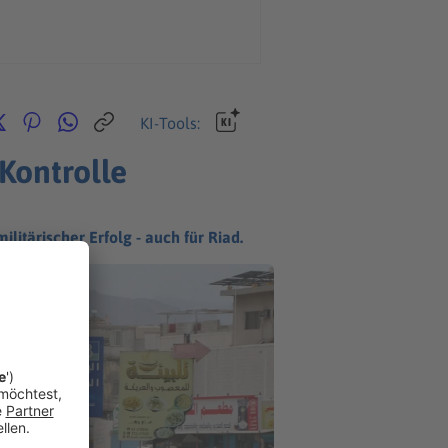
KI-Tools:
Kontrolle
itärischer Erfolg - auch für Riad.