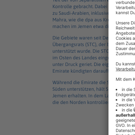
Kontrolle gebracht. Dabei handelt es 
zu Saudi-Arabien, inklusive der Provin
Mahra, wie die dpa aus Kreisen der je
machen im Jemen etwa die Hälfte der
Die Gebiete waren seit Dezember unte
Übergangsrats (STC), der bis 30.12. vo
unterstützt wurde. Die STC-Separatis
im Osten des Landes eingenommen, di
unter Druck geriet. Die eigentlich mi
Emirate kündigten daraufhin am 30.12
Während die Emirate die Separatiste
Süden unterstützen, hält Saudi-Arabien
Jemen erhalten. In dem Land läuft seit
die den Norden kontrolliert und die vo