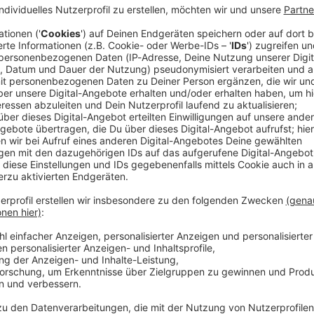
nterstützte jemenitische Regierung hat einen großen
nen Gebiete im Osten des Landes wieder unter ihre