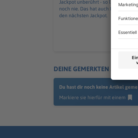
Jackpot unberührt - so lange wie
noch nie. Das hat auch Folgen für
den nächsten Jackpot.
DEINE GEMERKTEN ARTIKEL
Du hast dir noch keine Artikel geme
Markiere sie hierfür mit einem