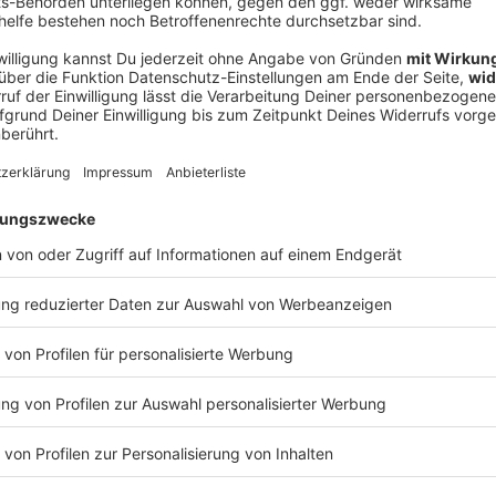
Ne
od