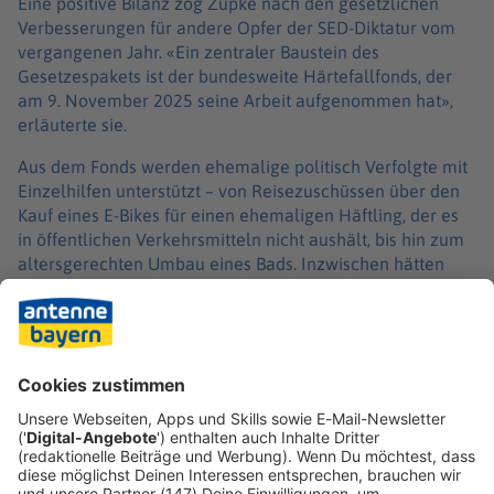
Eine positive Bilanz zog Zupke nach den gesetzlichen
Verbesserungen für andere Opfer der SED-Diktatur vom
vergangenen Jahr. «Ein zentraler Baustein des
Gesetzespakets ist der bundesweite Härtefallfonds, der
am 9. November 2025 seine Arbeit aufgenommen hat»,
erläuterte sie.
Aus dem Fonds werden ehemalige politisch Verfolgte mit
Einzelhilfen unterstützt – von Reisezuschüssen über den
Kauf eines E-Bikes für einen ehemaligen Häftling, der es
in öffentlichen Verkehrsmitteln nicht aushält, bis hin zum
altersgerechten Umbau eines Bads. Inzwischen hätten
300 Menschen von Leistungen profitiert.
«Unser wiedervereinigtes Land ist auf dem richtigen Weg,
die Opfer der SED-Diktatur bestmöglich zu unterstützen
und zu würdigen», sagte Zupke. Doch dürfe man nicht
nachlassen. «Unsere Demokratie lässt die Opfer der SED-
Diktatur nicht allein.»