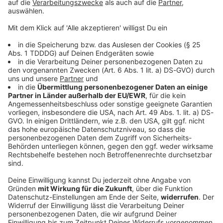
© dpa-infocom, dpa:260708-930-352396/1
DAS KÖNNTE DICH AUCH INTERESSIEREN
Welt
US-Senat stimmt für Gesetz zu Russland-
Sanktionen