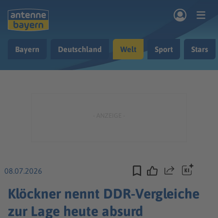
Zum Hauptinhalt springen
Bayern
Deutschland
Welt
Sport
Stars
rogramm
Musik & Radio
Podcasts
Nachrichten
Ratgeber
Kontakt
08.07.2026
Teilen
Klöckner nennt DDR-Vergleiche
zur Lage heute absurd