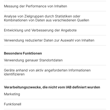
Impressum
Newsletter
Nutzungsbedingungen
Kontakt
Jobs
Studio-Hotline
Presse
Verkehrs-Hotline
Werben
Archiv
ANTENNE BAYERN GROUP
Stiftung ANTENNE BAYERN
hilft
Teilnahmebedingungen
Grounding Page ANTENNE
BAYERN