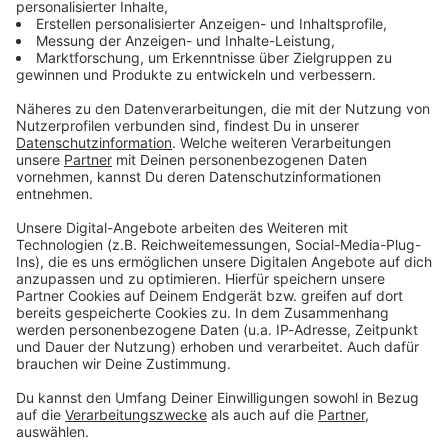
Zum Newsletter anmelden
Du möchtest uns etwas sagen?
Studio Hotline
Kontaktformular
Sprachnachricht
© dpa-infocom, dpa:260604-930-170713/1