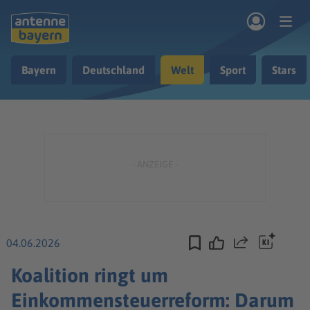
Zum Hauptinhalt springen
Bayern
Deutschland
Welt
Sport
Stars
rogramm
Musik & Radio
Podcasts
Nachrichten
Ratgeber
Kontakt
04.06.2026
Teilen
Koalition ringt um
Einkommensteuerreform: Darum