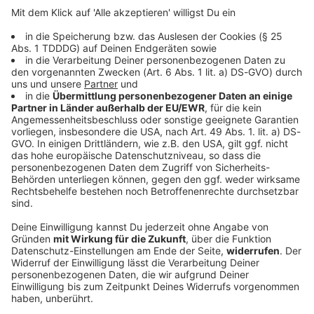
DAS KÖNNTE DICH AUCH INTERESSIEREN
Welt
Wasserarme Donau wird zur
Asservatenkammer der Geschichte
Der Rekord-Tiefstand des großen europäischen
Stroms legt Relikte aus verschiedenen Epochen frei.
Darunter sind Kriegswracks, Minen und sogar
Mammutknochen. Was uns das über die Region