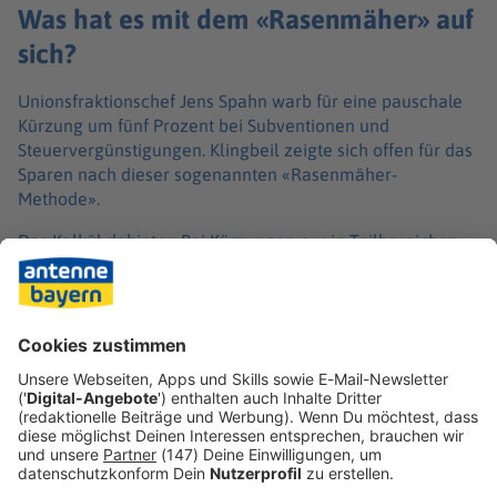
Was hat es mit dem «Rasenmäher» auf
sich?
Unionsfraktionschef Jens Spahn warb für eine pauschale
Kürzung um fünf Prozent bei Subventionen und
Steuervergünstigungen. Klingbeil zeigte sich offen für das
Sparen nach dieser sogenannten «Rasenmäher-
Methode».
Das Kalkül dahinter: Bei Kürzungen nur in Teilbereichen
drohen Proteste von Lobbygruppen - bei der
«Rasenmäher»-Methode trifft es viele Bereiche. Holznagel
fordert sogar eine Kürzung von zehn Prozent bei
Subventionen und Steuervergünstigungen.