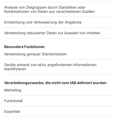
Nutzungsbedingungen
Kontakt
Jobs
Studio-Hotline
Presse
Verkehrs-Hotline
Werben
Archiv
ANTENNE BAYERN GROUP
Stiftung ANTENNE BAYERN
hilft
Teilnahmebedingungen
Grounding Page ANTENNE
BAYERN
Datenschutz­erklärung