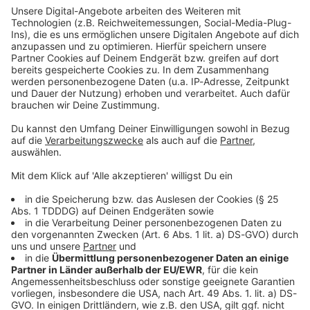
Studio Hotline
Kontaktformular
Sprachnachricht
© dpa-infocom, dpa:260126-930-597531/1
DAS KÖNNTE DICH AUCH INTERESSIEREN
Welt