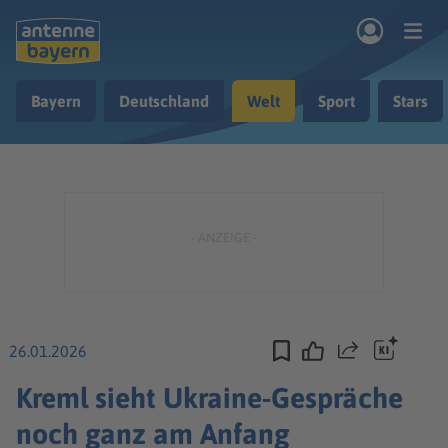
Zum Hauptinhalt springen
Bayern
Deutschland
Welt
Sport
Stars
rogramm
Musik & Radio
Podcasts
Nachrichten
Ratgeber
Kontakt
26.01.2026
Teilen
Kreml sieht Ukraine-Gespräche
noch ganz am Anfang