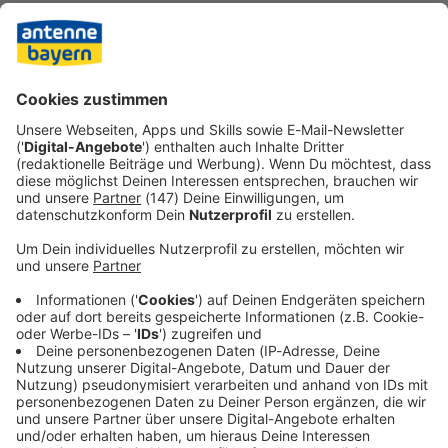
ukrainischen Armee aus Gebieten im Osten, die diese
bislang noch verteidigt. Kiew lehnt dies ab.
Der deutsche Sicherheitsexperte Nico Lange schrieb im
Netzwerk X, es scheine, als habe Trump in Anchorage
Zusagen gemacht, die er nun nicht einlösen könne.
Deshalb drängten die USA die Ukraine zu diesem Verzicht.