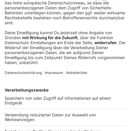
Sprengstoff-Drohne in Leipzig: Russland sieht
«Provokation»
Zwar halten sich Ermittler und die Bundesregierung
mit Schuldzuweisungen zurück. Aber Experten
machen Russland für den Drohnenfall auf dem
Flughafen Halle/Leipzig verantwortlich. Nun reagiert
Moskau.
DEINE GEMERKTEN ARTIKEL
Du hast dir noch keine Artikel gemerkt