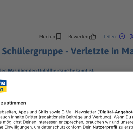
Merken:
Bewerten:
Teilen:
n Schülergruppe - Verletzte in Ma
der. Was über den Unfallhergang bekannt ist.