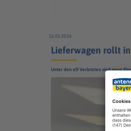
16.01.2026
Lieferwagen rollt i
Unter den elf Verletzten sind neun Kin