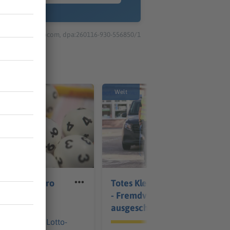
© dpa-infocom, dpa:260116-930-556850/1
Welt
illionen Euro
Totes Kleinkind gefunden
ackpot
- Fremdverschulden
ausgeschlossen
ngen ist der Lotto-