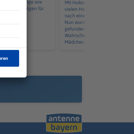
rührt - so lange wie
Mit Hubschrauber, Drohnen und
s hat auch Folgen für
vielen Helfern suchte die Polizei
 Jackpot.
nach einer vermissten Dreijähri
Nun wurde ein totes Kleinkind
gefunden. Es ist mit hoher
Wahrscheinlichkeit das kleine
Mädchen.