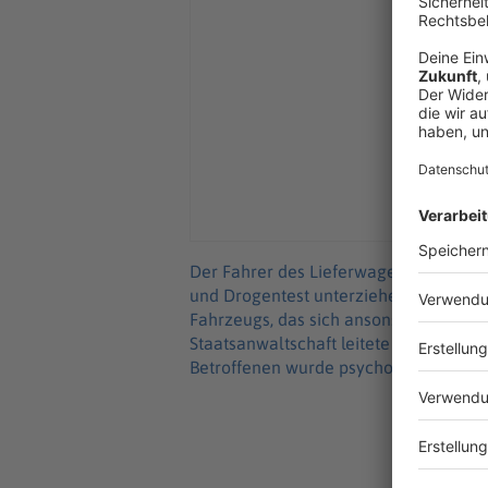
Der Fahrer des Lieferwagens wurde von
und Drogentest unterziehen. Nach ers
Fahrzeugs, das sich ansonsten in ei
Staatsanwaltschaft leitete Ermittlunge
Betroffenen wurde psychologische Hilf