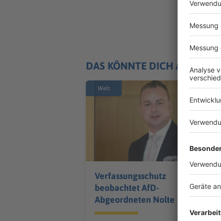
DAS KÖNNTE DICH AUCH IN
Welt
Verfassungsschutz
beobachtet AfD-
Abgeordneten Nolte