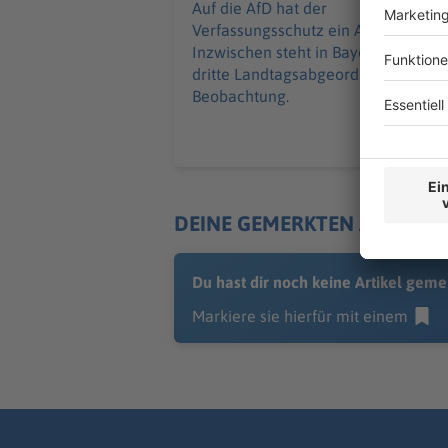
Auf die AfD hat der
Verfassungsschutz ein Auge.
Inzwischen steht in Bayern der
dritte Landtagsabgeordnete unter
Beobachtung.
DEINE GEMERKTEN ARTIKEL
Du hast dir noch keine Artikel geme
Markiere sie hierfür mit einem