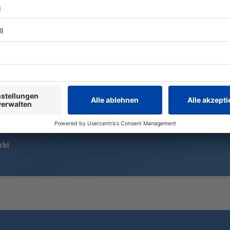
Jackpot unbe
Am Mittwochmorgen kommt es im
noch nie. Da
US-Bundesstaat North Carolina zu
den nächsten
Schüssen. Den Ermittlern zufolge
handelt es sich bei den Betroffenen
um Familienmitglieder.
rkt