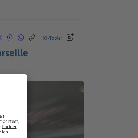
KI-Tools:
rseille