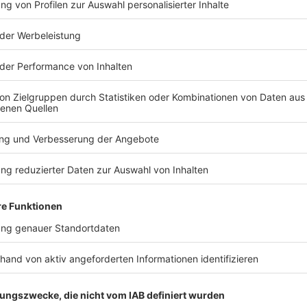
TERESSIEREN
Welt
Welt
Drei Tote nach
Weiter 50 M
Schusswaffen-Vorfall in
im Lotto-J
North Carolina
Seit 38 Ziehu