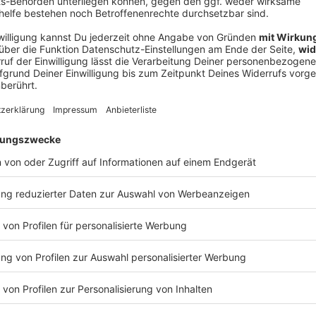
Ne
od
 der Polizei befragt, er musste sich einem Alkohol-
ten Erkenntnissen versagten die Bremsen des
nem ordnungsgemäßen Zustand befand. Die
n wegen fahrlässiger Körperverletzung ein. Für die
e organisiert.