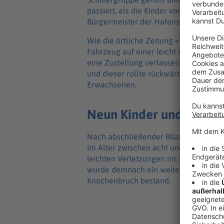
passiert, als die Kinder von einem Sc
Bürgermeister der Hafenstadt, Benoît P
Wie die örtliche Zeitung «La Provence
Fahrzeug auf einer leicht abschüssigen
eine Zustellung verlassen. Offenbar f
und dieser rollte rückwärts in die Gr
Erwachsenen.
Neun Kinder und zwei E
Nach abschließender Bilanz der Rettu
im Alter zwischen acht und elf Jahren
leichten Verletzungen ins Krankenhaus,
wurde demnach ein weiterer achtjähri
Knochenbruch bestand.