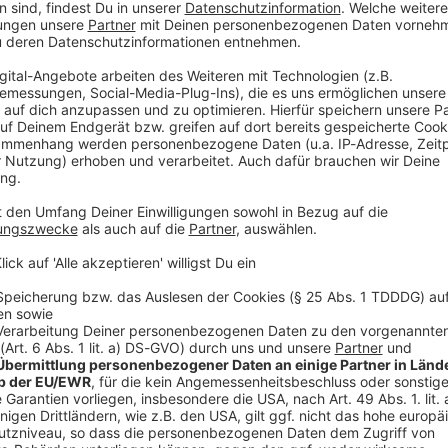
hulausflug zurückgekommen seien, teilte der
ayan, mit.
» berichtete, hatte der Lieferwagenfahrer sein
 Straße in der Nähe einer Schule abgestellt und für
unktionierten die Bremsen des Wagens nicht richtig
uppe von rund 20 Schülerinnen und Schülern und drei
rwachsene verletzt
ngskräfte kamen vier Schülerinnen und vier Schüler
 sowie zwei Frauen im Alter von 27 und 40 Jahren mit
 wie der Sender TF1 berichtete. Ernsthaft verletzt
ger Junge, bei dem der Verdacht auf einen
V