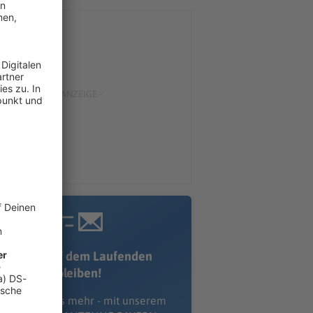
Immer auf dem Laufenden
bleiben!
erpass' nichts mehr - mit unserem