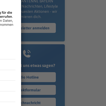
kostenlosen ANTENNE BAYERN
wsletter. Ob Nachrichten, Lifestyle
er unsere neuesten Aktionen - wir
informieren dich.
Zum Newsletter anmelden
Du möchtest uns etwas sagen?
Studio Hotline
Kontaktformular
Sprachnachricht