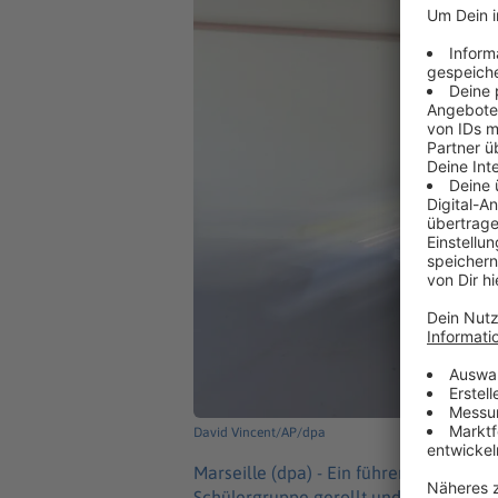
David Vincent/AP/dpa
Marseille (dpa) -
Ein führerloser Liefe
Schülergruppe gerollt und hat elf Mens