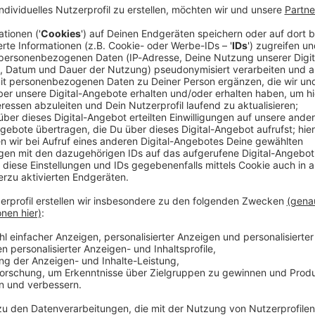
rwagen ist im südfranzösischen Marseille in eine
chen verletzt, darunter neun Kinder. Der Unfall sei