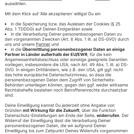
© dpa-infocom, dpa:260103-930-494367/6
DAS KÖNNTE DICH AUCH INTERESSIEREN
Welt
Huthi-Rebellen melden Angriffe in Saudi-
Arabien und im Jemen