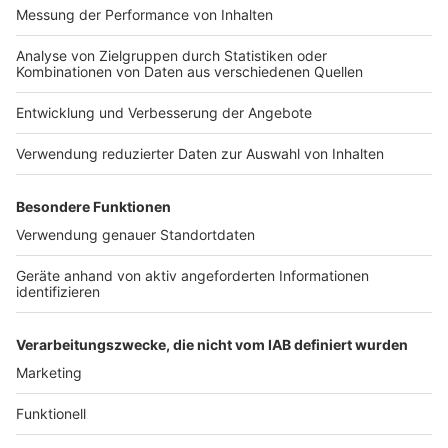
Nutzungsbedingungen
Kontakt
Jobs
Studio-Hotline
Presse
Verkehrs-Hotline
Werben
Archiv
ANTENNE BAYERN GROUP
Stiftung ANTENNE BAYERN
hilft
Teilnahmebedingungen
Grounding Page ANTENNE
BAYERN