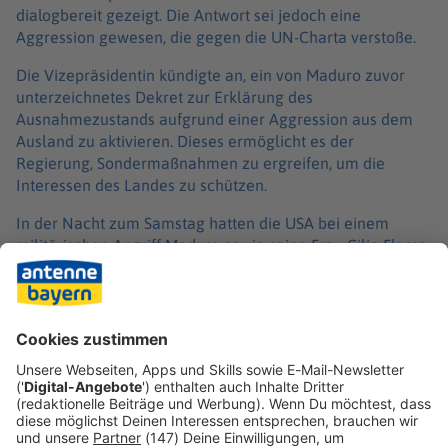
dialogbereit gezeigt. Die Antwort sei jedoch eine
Aggression gewesen, die gegen die UN-Charta verstoße.
Die Vizepräsidentin kündigte an, ein von Maduro zuvor
unterzeichnetes Dekret zur Erklärung des
Ausnahmezustands aufgrund einer Aggression aus dem
Ausland zu aktivieren. Dieses ermöglicht es der
Regierung, Sondermaßnahmen zu ergreifen, um die
Interessen des Landes zu schützen.
In der Nacht zum Samstag hatten die USA bei einem
militärischen Angriff Maduro sowie seine Frau Cilia Flores
gefangen genommen und außer Landes gebracht. Sie
sollen in New York vor Gericht gestellt werden, unter
anderem wegen des Vorwurfs des «Drogenterrorismus».
Laut Angaben von Trump am Samstagmittag (US-Ortszeit)
befanden sich beide auf dem Kriegsschiff «Iwo Jima» auf
dem Weg nach New York.