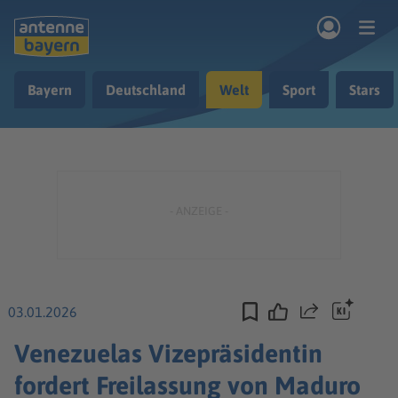
Zum Hauptinhalt springen
Bayern
Deutschland
Welt
Sport
Stars
rogramm
Musik & Radio
Podcasts
Nachrichten
Ratgeber
Kontakt
03.01.2026
Teilen
Venezuelas Vizepräsidentin
fordert Freilassung von Maduro