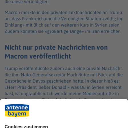
die diese verteidigten.
Macron merkte in den privaten Textnachrichten an Trump
an, dass Frankreich und die Vereinigten Staaten «völlig im
Einklang» mit Blick auf den weiteren Kurs in Syrien seien.
Zudem könnten sie «großartige Dinge» im Iran erreichen.
Nicht nur private Nachrichten von
Macron veröffentlicht
Trump veröffentlichte zudem auch eine private Nachricht,
die ihm Nato-Generalsekretär Mark Rutte mit Blick auf die
Gespräche in Davos geschrieben hatte. In dieser hieß es:
«Herr Präsident, lieber Donald – was Du in Syrien erreicht
hast, ist unglaublich. Ich werde meine Medienauftritte in
Davos nutzen, um Deine Arbeit dort, in Gaza und in der
Ukraine hervorzuheben. Ich bin entschlossen, in der
Grönland-Frage einen Weg nach vorn zu finden. Ich kann
es kaum erwarten, dich zu sehen. Dein Mark.» Eine
Bündnissprecherin bestätigte der dpa, dass die Nachricht