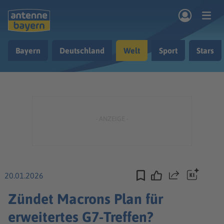
Zum Hauptinhalt springen
Bayern
Deutschland
Welt
Sport
Stars
rogramm
Musik & Radio
Podcasts
Nachrichten
Ratgeber
Kontakt
20.01.2026
Teilen
Zündet Macrons Plan für
erweitertes G7-Treffen?