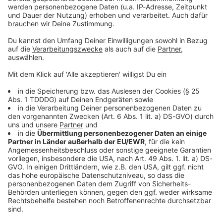
Sprachnachricht
© dpa-infocom, dpa:260120-930-569355/4
DAS KÖNNTE DICH AUCH INTERESSIEREN
Welt