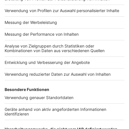
Impressum
Newsletter
Nutzungsbedingungen
Kontakt
Jobs
Studio-Hotline
Presse
Verkehrs-Hotline
Werben
Archiv
ANTENNE BAYERN GROUP
Stiftung ANTENNE BAYERN
hilft