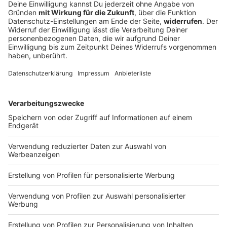
Spanien stellt Italien Ultimatum:
Grenzkontrollen beenden
Angesichts der Migrationskrise in Ceuta hatte Rom
vorübergehend das Schengen-Abkommen mit Madrid
ausgesetzt. Nun fordert Spanien ein Ende der
Grenzkontrollen – und droht mit Gegenmaßnahmen.
DEINE GEMERKTEN ARTIKEL
Du hast dir noch keine Artikel gemerkt
Markiere sie hierfür mit einem